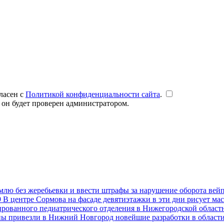
ласен с
Политикой конфиденциальности сайта
.
 он будет проверен администратором.
емлю без жеребьевки и ввести штрафы за нарушение оборота вей
9
В центре Сормова на фасаде девятиэтажки в эти дни рисует ма
рованного педиатрического отделения в Нижегородской областн
ны привезли в Нижний Новгород новейшие разработки в област