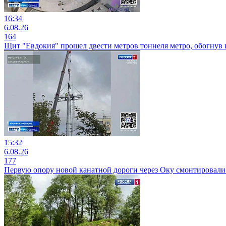
16:34
6.08.26
164
Щит "Евдокия" прошел двести метров тоннеля метро, обогнув
15:32
6.08.26
177
Первую опору новой канатной дороги через Оку смонтировали 