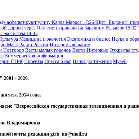
де асфальтируют улицу Карла Маркса
17:26
Щит "Евдокия" прош
ой дороги через Оку смонтировали на Заречном бульваре
15:32
ия экосистем
14:03
Культура
Медицина и экология
Экономика и бизнес
Наука и обр
дио Маяк
Радио России
Интернет-вещание
й Новгород
Вести малых городов
Вести-Интервью
Открытая сту
да
Коммерческая информация
тории ГТРК
Проекты
Пресса о нас
Наши достижения
Музей
" 2001 -
2026
.
вгуста 2014 года.
риятие "Всероссийская государственная телевизионная и ра
ина Владимировна
ронной почты редакции
gtrk_nn@mail.ru