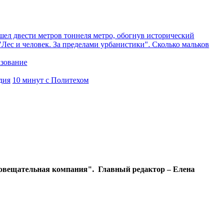
ел двести метров тоннеля метро, обогнув исторический
"Лес и человек. За пределами урбанистики". Сколько мальков
азование
дия
10 минут с Политехом
диовещательная компания". Главный редактор – Елена