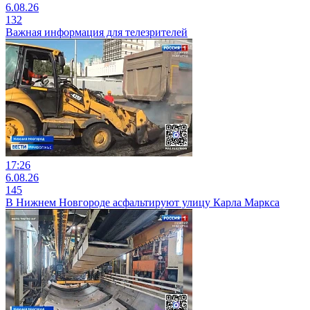
6.08.26
132
Важная информация для телезрителей
17:26
6.08.26
145
В Нижнем Новгороде асфальтируют улицу Карла Маркса