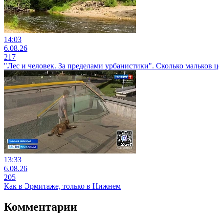
14:03
6.08.26
217
"Лес и человек. За пределами урбанистики". Сколько мальков
13:33
6.08.26
205
Как в Эрмитаже, только в Нижнем
Комментарии