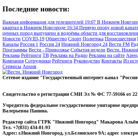
Последние новости:
Важная информация для телезрителей
19:07
В Нижнем Новгоро
квартал в Нижнем Новгороде
16:34
Первую опору новой канатн
ценных пород выпущено в водоёмы области для восстановлен
Новости
COVID-19
Общество
Спорт
Политика
Происшествия
Каналы
Россия 1
Россия 24
Нижний Новгород 24
Вести FM
Ра
Программы
Вести - Приволжье
События недели
Вести. Нижни
Реклама
Рейтинги
ТВ
Реклама на Радио
Реклама на сайте
Арен
Компания
Сотрудники
Рейтинги
Руководство
Контакты
Из ис
Сервисы
Архив
Сетевое издание "Государственный интернет-канал "Россия
Свидетельство о регистрации СМИ Эл № ФС 77-59166 от 22 а
Учредитель федеральное государственное унитарное предп
Валерьевна Панина.
Редактор сайта ГТРК "Нижний Новгород" Макарова Альб
Тел. +7(831) 434-01-93
Адрес: г.Нижний Новгород, ул.Белинского 9А; адрес элект