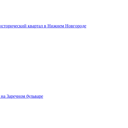
 исторический квартал в Нижнем Новгороде
на Заречном бульваре