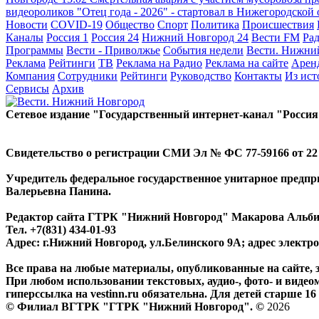
видеороликов "Отец года - 2026" - стартовал в Нижегородской
Новости
COVID-19
Общество
Спорт
Политика
Происшествия
Каналы
Россия 1
Россия 24
Нижний Новгород 24
Вести FM
Ра
Программы
Вести - Приволжье
События недели
Вести. Нижни
Реклама
Рейтинги
ТВ
Реклама на Радио
Реклама на сайте
Арен
Компания
Сотрудники
Рейтинги
Руководство
Контакты
Из ис
Сервисы
Архив
Сетевое издание "Государственный интернет-канал "Россия
Свидетельство о регистрации СМИ Эл № ФС 77-59166 от 22 а
Учредитель федеральное государственное унитарное предп
Валерьевна Панина.
Редактор сайта ГТРК "Нижний Новгород" Макарова Альб
Тел. +7(831) 434-01-93
Адрес: г.Нижний Новгород, ул.Белинского 9А; адрес элект
Все права на любые материалы, опубликованные на сайте,
При любом использовании текстовых, аудио-, фото- и видео
гиперссылка на vestinn.ru обязательна. Для детей старше 16 
© Филиал ВГТРК "ГТРК "Нижний Новгород". ©
2026