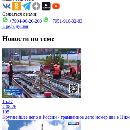
Связаться с нами:
+7904-90-20-200
+7951-916-32-83
Предыдущая
Новости по теме
15:27
7.08.26
105
Крупнейшее депо в России - трамвайное депо номер два в Ни