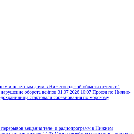
ным и нечетным дням в Нижегородской области отменят 1
а нарушение оборота вейпов
31.07.2026 10:07
Проезд по Нижне-
одохранилища стартовали соревнования по морскому
 перерывов вещания теле- и радиопрограмм в Нижнем
вились новые жители
14:03
Самое семейное состязание - конкурс