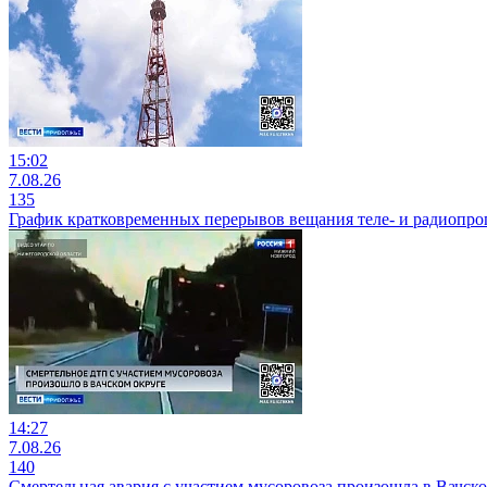
15:02
7.08.26
135
График кратковременных перерывов вещания теле- и радиопр
14:27
7.08.26
140
Смертельная авария с участием мусоровоза произошла в Вачск