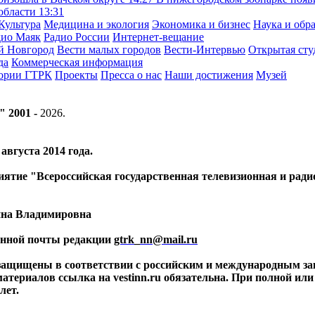
 области
13:31
Культура
Медицина и экология
Экономика и бизнес
Наука и обр
дио Маяк
Радио России
Интернет-вещание
й Новгород
Вести малых городов
Вести-Интервью
Открытая сту
да
Коммерческая информация
тории ГТРК
Проекты
Пресса о нас
Наши достижения
Музей
" 2001 -
2026
.
вгуста 2014 года.
риятие "Всероссийская государственная телевизионная и ра
ина Владимировна
ронной почты редакции
gtrk_nn@mail.ru
 защищены в соответствии с российским и международным за
материалов ссылка на vestinn.ru обязательна. При полной ил
лет.