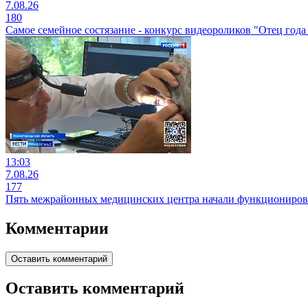
7.08.26
180
Самое семейное состязание - конкурс видеороликов "Отец года 
13:03
7.08.26
177
Пять межрайонных медицинских центра начали функционирова
Комментарии
Оставить комментарий
Оставить комментарий