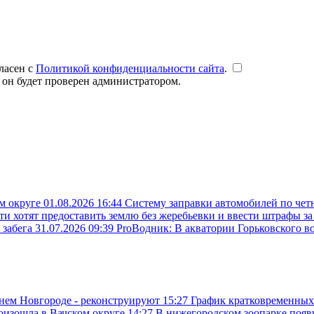
ласен с
Политикой конфиденциальности сайта
.
 он будет проверен администратором.
ом округе
01.08.2026 16:44
Систему заправки автомобилей по чет
ти хотят предоставить землю без жеребьевки и ввести штрафы з
 забега
31.07.2026 09:39
ProВодник: В акватории Горьковского в
жнем Новгороде - реконструируют
15:27
График кратковременных
роизошла в Вачском округе
14:27
В нижегородском зоопарке поя