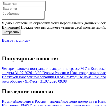
Я даю Согласие на обработку моих персональных данных и сог
Внимание! Прежде чем вы сможете увидеть свой комментарий,
Отправить
Возврат к списку
Популярные новости:
Четыре человека пострадали в аварии на трассе М-7 в Кстовск
августа
31.07.2026 13:30
Героям России в Нижегородской облас
Волжской набережной ограничат в эти выходные из-за ночного
многоборью «ЯлФест»
31.07.2026 09:08
Последние новости:
Крупнейшее депо в России - трамвайное депо номер два в Ни
Новгороде
15:02
Смертельная авария с участием мусоровоза п