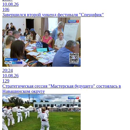
10.08.26
106
Завершился второй уикенд фестиваля "Специфик"
20:24
10.08.26
129
Стратегическая сессия "Мастерская будущего" состоялась в
Навашинском округе