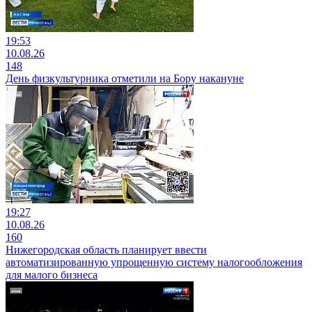
19:53
10.08.26
148
День физкультурника отметили на Бору накануне
19:27
10.08.26
160
Нижегородская область планирует ввести
автоматизированную упрощенную систему налогообложения
для малого бизнеса