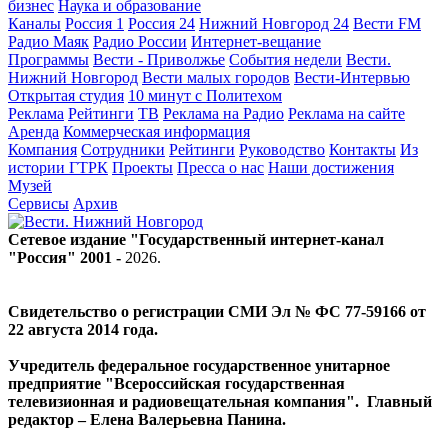
бизнес
Наука и образование
Каналы
Россия 1
Россия 24
Нижний Новгород 24
Вести FM
Радио Маяк
Радио России
Интернет-вещание
Программы
Вести - Приволжье
События недели
Вести.
Нижний Новгород
Вести малых городов
Вести-Интервью
Открытая студия
10 минут с Политехом
Реклама
Рейтинги
ТВ
Реклама на Радио
Реклама на сайте
Аренда
Коммерческая информация
Компания
Сотрудники
Рейтинги
Руководство
Контакты
Из
истории ГТРК
Проекты
Пресса о нас
Наши достижения
Музей
Сервисы
Архив
Сетевое издание "Государственный интернет-канал
"Россия" 2001 -
2026
.
Свидетельство о регистрации СМИ Эл № ФС 77-59166 от
22 августа 2014 года.
Учредитель федеральное государственное унитарное
предприятие "Всероссийская государственная
телевизионная и радиовещательная компания". Главный
редактор – Елена Валерьевна Панина.