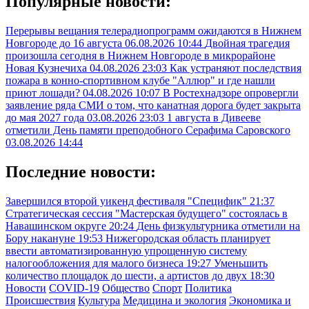
Популярные новости:
Перерывы вещания телерадиопрограмм ожидаются в Нижнем
Новгороде до 16 августа
06.08.2026 10:44
Двойная трагедия
произошла сегодня в Нижнем Новгороде в микрорайоне
Новая Кузнечиха
04.08.2026 23:03
Как устраняют последствия
пожара в конно-спортивном клубе "Аллюр" и где нашли
приют лошади?
04.08.2026 10:07
В Ростехнадзоре опровергли
заявление ряда СМИ о том, что канатная дорога будет закрыта
до мая 2027 года
03.08.2026 23:03
1 августа в Дивееве
отметили День памяти преподобного Серафима Саровского
03.08.2026 14:44
Последние новости:
Завершился второй уикенд фестиваля "Специфик"
21:37
Стратегическая сессия "Мастерская будущего" состоялась в
Навашинском округе
20:24
День физкультурника отметили на
Бору накануне
19:53
Нижегородская область планирует
ввести автоматизированную упрощенную систему
налогообложения для малого бизнеса
19:27
Уменьшить
количество площадок до шести, а артистов до двух
18:30
Новости
COVID-19
Общество
Спорт
Политика
Происшествия
Культура
Медицина и экология
Экономика и