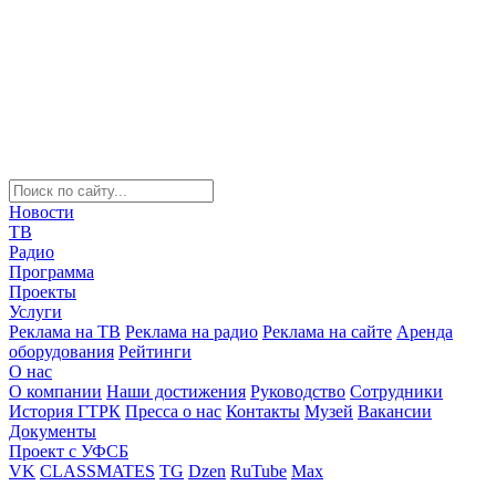
Новости
ТВ
Радио
Программа
Проекты
Услуги
Реклама на ТВ
Реклама на радио
Реклама на сайте
Аренда
оборудования
Рейтинги
О нас
О компании
Наши достижения
Руководство
Сотрудники
История ГТРК
Пресса о нас
Контакты
Музей
Вакансии
Документы
Проект с УФСБ
VK
CLASSMATES
TG
Dzen
RuTube
Max