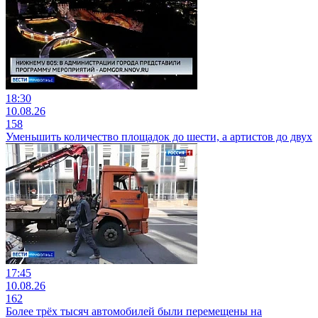
18:30
10.08.26
158
Уменьшить количество площадок до шести, а артистов до двух
17:45
10.08.26
162
Более трёх тысяч автомобилей были перемещены на