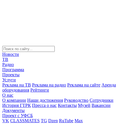
Новости
ТВ
Радио
Программа
Проекты
Услуги
Реклама на ТВ
Реклама на радио
Реклама на сайте
Аренда
оборудования
Рейтинги
О нас
О компании
Наши достижения
Руководство
Сотрудники
История ГТРК
Пресса о нас
Контакты
Музей
Вакансии
Документы
Проект с УФСБ
VK
CLASSMATES
TG
Dzen
RuTube
Max