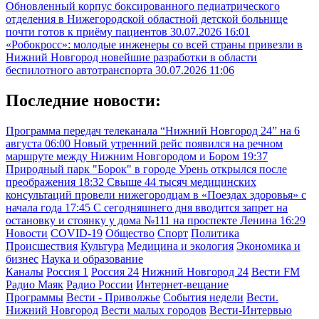
Обновленный корпус боксированного педиатрического
отделения в Нижегородской областной детской больнице
почти готов к приёму пациентов
30.07.2026 16:01
«Робокросс»: молодые инженеры со всей страны привезли в
Нижний Новгород новейшие разработки в области
беспилотного автотранспорта
30.07.2026 11:06
Последние новости:
Программа передач телеканала “Нижний Новгород 24” на 6
августа
06:00
Новый утренний рейс появился на речном
маршруте между Нижним Новгородом и Бором
19:37
Природный парк "Борок" в городе Урень открылся после
преображения
18:32
Свыше 44 тысяч медицинских
консультаций провели нижегородцам в «Поездах здоровья» с
начала года
17:45
С сегодняшнего дня вводится запрет на
остановку и стоянку у дома №111 на проспекте Ленина
16:29
Новости
COVID-19
Общество
Спорт
Политика
Происшествия
Культура
Медицина и экология
Экономика и
бизнес
Наука и образование
Каналы
Россия 1
Россия 24
Нижний Новгород 24
Вести FM
Радио Маяк
Радио России
Интернет-вещание
Программы
Вести - Приволжье
События недели
Вести.
Нижний Новгород
Вести малых городов
Вести-Интервью