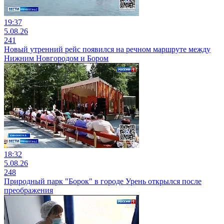
19:37
5.08.26
241
Новый утренний рейс появился на речном маршруте между
Нижним Новгородом и Бором
18:32
5.08.26
248
Природный парк "Борок" в городе Урень открылся после
преображения