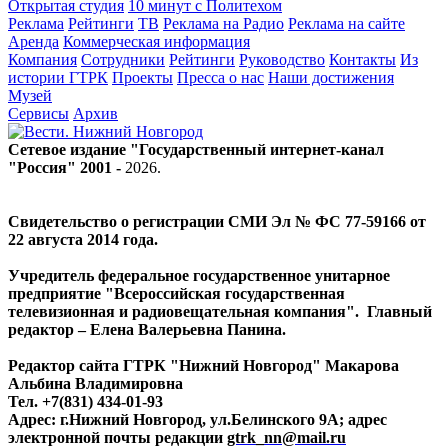
Открытая студия
10 минут с Политехом
Реклама
Рейтинги
ТВ
Реклама на Радио
Реклама на сайте
Аренда
Коммерческая информация
Компания
Сотрудники
Рейтинги
Руководство
Контакты
Из
истории ГТРК
Проекты
Пресса о нас
Наши достижения
Музей
Сервисы
Архив
Сетевое издание "Государственный интернет-канал
"Россия" 2001 -
2026
.
Свидетельство о регистрации СМИ Эл № ФС 77-59166 от
22 августа 2014 года.
Учредитель федеральное государственное унитарное
предприятие "Всероссийская государственная
телевизионная и радиовещательная компания". Главный
редактор – Елена Валерьевна Панина.
Редактор сайта ГТРК "Нижний Новгород" Макарова
Альбина Владимировна
Тел. +7(831) 434-01-93
Адрес: г.Нижний Новгород, ул.Белинского 9А; адрес
электронной почты редакции
gtrk_nn@mail.ru