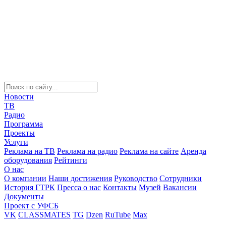
Новости
ТВ
Радио
Программа
Проекты
Услуги
Реклама на ТВ
Реклама на радио
Реклама на сайте
Аренда
оборудования
Рейтинги
О нас
О компании
Наши достижения
Руководство
Сотрудники
История ГТРК
Пресса о нас
Контакты
Музей
Вакансии
Документы
Проект с УФСБ
VK
CLASSMATES
TG
Dzen
RuTube
Max