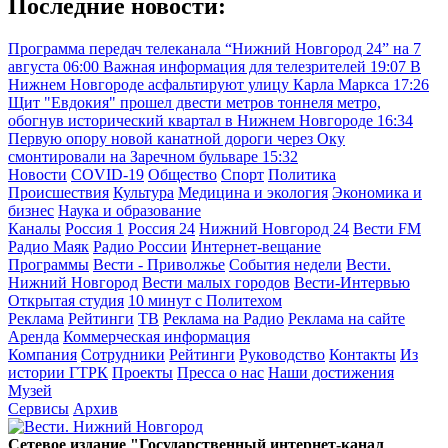
Последние новости:
Программа передач телеканала “Нижний Новгород 24” на 7
августа
06:00
Важная информация для телезрителей
19:07
В
Нижнем Новгороде асфальтируют улицу Карла Маркса
17:26
Щит "Евдокия" прошел двести метров тоннеля метро,
обогнув исторический квартал в Нижнем Новгороде
16:34
Первую опору новой канатной дороги через Оку
смонтировали на Заречном бульваре
15:32
Новости
COVID-19
Общество
Спорт
Политика
Происшествия
Культура
Медицина и экология
Экономика и
бизнес
Наука и образование
Каналы
Россия 1
Россия 24
Нижний Новгород 24
Вести FM
Радио Маяк
Радио России
Интернет-вещание
Программы
Вести - Приволжье
События недели
Вести.
Нижний Новгород
Вести малых городов
Вести-Интервью
Открытая студия
10 минут с Политехом
Реклама
Рейтинги
ТВ
Реклама на Радио
Реклама на сайте
Аренда
Коммерческая информация
Компания
Сотрудники
Рейтинги
Руководство
Контакты
Из
истории ГТРК
Проекты
Пресса о нас
Наши достижения
Музей
Сервисы
Архив
Сетевое издание "Государственный интернет-канал