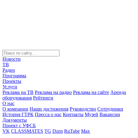
Новости
ТВ
Радио
Программа
Проекты
Услуги
Реклама на ТВ
Реклама на радио
Реклама на сайте
Аренда
оборудования
Рейтинги
О нас
О компании
Наши достижения
Руководство
Сотрудники
История ГТРК
Пресса о нас
Контакты
Музей
Вакансии
Документы
Проект с УФСБ
VK
CLASSMATES
TG
Dzen
RuTube
Max