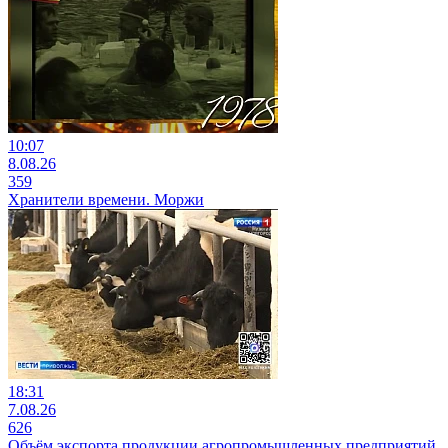
10:07
8.08.26
359
Хранители времени. Моржи
18:31
7.08.26
626
Объём экспорта продукции агропромышленных предприятий