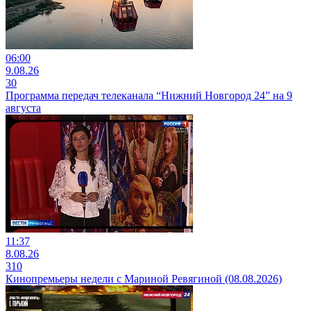
06:00
9.08.26
30
Программа передач телеканала “Нижний Новгород 24” на 9
августа
11:37
8.08.26
310
Кинопремьеры недели с Мариной Ревягиной (08.08.2026)