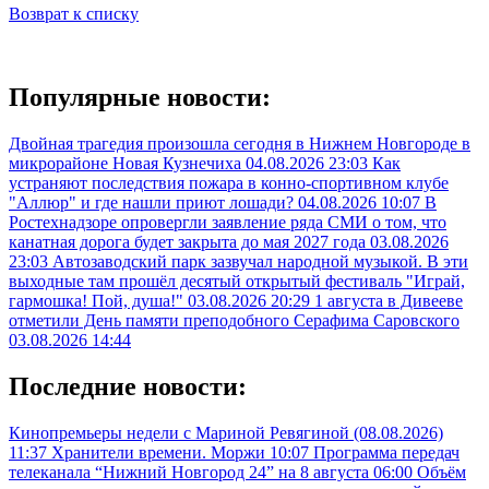
Возврат к списку
Популярные новости:
Двойная трагедия произошла сегодня в Нижнем Новгороде в
микрорайоне Новая Кузнечиха
04.08.2026 23:03
Как
устраняют последствия пожара в конно-спортивном клубе
"Аллюр" и где нашли приют лошади?
04.08.2026 10:07
В
Ростехнадзоре опровергли заявление ряда СМИ о том, что
канатная дорога будет закрыта до мая 2027 года
03.08.2026
23:03
Автозаводский парк зазвучал народной музыкой. В эти
выходные там прошёл десятый открытый фестиваль "Играй,
гармошка! Пой, душа!"
03.08.2026 20:29
1 августа в Дивееве
отметили День памяти преподобного Серафима Саровского
03.08.2026 14:44
Последние новости:
Кинопремьеры недели с Мариной Ревягиной (08.08.2026)
11:37
Хранители времени. Моржи
10:07
Программа передач
телеканала “Нижний Новгород 24” на 8 августа
06:00
Объём