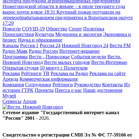
экспорта продукции агропромышленных предприятий
Нижегородской области в январе – в июле текущего года
вырос почти вдвое
18:31
Крупный пожар потушили на
деревообрабатывающем предприятии в Воротынском округе
17:29
Новости
COVID-19
Общество
Спорт
Политика
Происшествия
Культура
Медицина и экология
Экономика и
бизнес
Наука и образование
Каналы
Россия 1
Россия 24
Нижний Новгород 24
Вести FM
Радио Маяк
Радио России
Интернет-вещание
Программы
Вести - Приволжье
События недели
Вести.
Нижний Новгород
Вести малых городов
Вести-Интервью
Открытая студия
10 минут с Политехом
Реклама
Рейтинги
ТВ
Реклама на Радио
Реклама на сайте
Аренда
Коммерческая информация
Компания
Сотрудники
Рейтинги
Руководство
Контакты
Из
истории ГТРК
Проекты
Пресса о нас
Наши достижения
Музей
Сервисы
Архив
Сетевое издание "Государственный интернет-канал
"Россия" 2001 -
2026
.
Свидетельство о регистрации СМИ Эл № ФС 77-59166 от