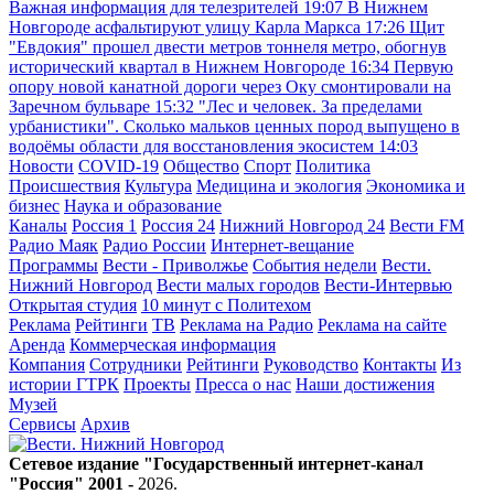
Важная информация для телезрителей
19:07
В Нижнем
Новгороде асфальтируют улицу Карла Маркса
17:26
Щит
"Евдокия" прошел двести метров тоннеля метро, обогнув
исторический квартал в Нижнем Новгороде
16:34
Первую
опору новой канатной дороги через Оку смонтировали на
Заречном бульваре
15:32
"Лес и человек. За пределами
урбанистики". Сколько мальков ценных пород выпущено в
водоёмы области для восстановления экосистем
14:03
Новости
COVID-19
Общество
Спорт
Политика
Происшествия
Культура
Медицина и экология
Экономика и
бизнес
Наука и образование
Каналы
Россия 1
Россия 24
Нижний Новгород 24
Вести FM
Радио Маяк
Радио России
Интернет-вещание
Программы
Вести - Приволжье
События недели
Вести.
Нижний Новгород
Вести малых городов
Вести-Интервью
Открытая студия
10 минут с Политехом
Реклама
Рейтинги
ТВ
Реклама на Радио
Реклама на сайте
Аренда
Коммерческая информация
Компания
Сотрудники
Рейтинги
Руководство
Контакты
Из
истории ГТРК
Проекты
Пресса о нас
Наши достижения
Музей
Сервисы
Архив
Сетевое издание "Государственный интернет-канал
"Россия" 2001 -
2026
.