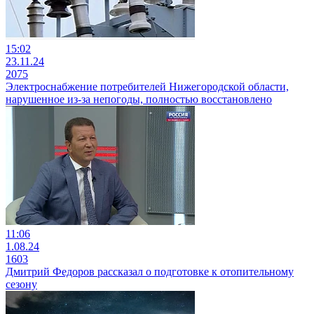
15:02
23.11.24
2075
Электроснабжение потребителей Нижегородской области,
нарушенное из-за непогоды, полностью восстановлено
11:06
1.08.24
1603
Дмитрий Федоров рассказал о подготовке к отопительному
сезону