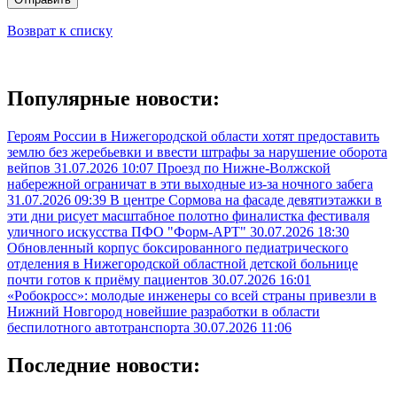
Возврат к списку
Популярные новости:
Героям России в Нижегородской области хотят предоставить
землю без жеребьевки и ввести штрафы за нарушение оборота
вейпов
31.07.2026 10:07
Проезд по Нижне-Волжской
набережной ограничат в эти выходные из-за ночного забега
31.07.2026 09:39
В центре Сормова на фасаде девятиэтажки в
эти дни рисует масштабное полотно финалистка фестиваля
уличного искусства ПФО "Форм-АРТ"
30.07.2026 18:30
Обновленный корпус боксированного педиатрического
отделения в Нижегородской областной детской больнице
почти готов к приёму пациентов
30.07.2026 16:01
«Робокросс»: молодые инженеры со всей страны привезли в
Нижний Новгород новейшие разработки в области
беспилотного автотранспорта
30.07.2026 11:06
Последние новости: