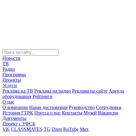
Новости
ТВ
Радио
Программа
Проекты
Услуги
Реклама на ТВ
Реклама на радио
Реклама на сайте
Аренда
оборудования
Рейтинги
О нас
О компании
Наши достижения
Руководство
Сотрудники
История ГТРК
Пресса о нас
Контакты
Музей
Вакансии
Документы
Проект с УФСБ
VK
CLASSMATES
TG
Dzen
RuTube
Max