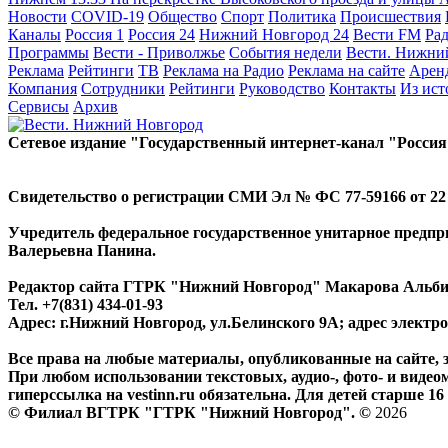
Новости
COVID-19
Общество
Спорт
Политика
Происшествия
Каналы
Россия 1
Россия 24
Нижний Новгород 24
Вести FM
Ра
Программы
Вести - Приволжье
События недели
Вести. Нижни
Реклама
Рейтинги
ТВ
Реклама на Радио
Реклама на сайте
Арен
Компания
Сотрудники
Рейтинги
Руководство
Контакты
Из ис
Сервисы
Архив
Сетевое издание "Государственный интернет-канал "Россия
Свидетельство о регистрации СМИ Эл № ФС 77-59166 от 22 а
Учредитель федеральное государственное унитарное предп
Валерьевна Панина.
Редактор сайта ГТРК "Нижний Новгород" Макарова Альб
Тел. +7(831) 434-01-93
Адрес: г.Нижний Новгород, ул.Белинского 9А; адрес элект
Все права на любые материалы, опубликованные на сайте,
При любом использовании текстовых, аудио-, фото- и видео
гиперссылка на vestinn.ru обязательна. Для детей старше 16 
© Филиал ВГТРК "ГТРК "Нижний Новгород". ©
2026