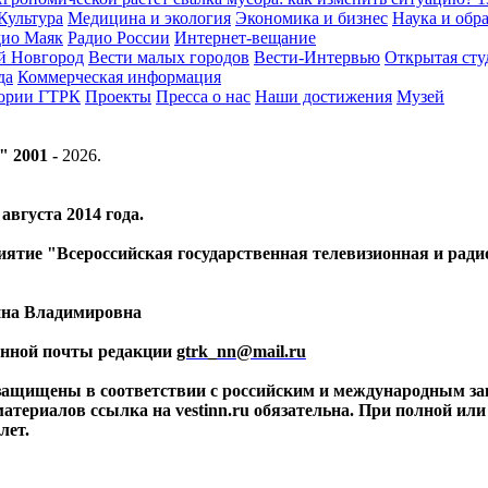
Культура
Медицина и экология
Экономика и бизнес
Наука и обр
дио Маяк
Радио России
Интернет-вещание
й Новгород
Вести малых городов
Вести-Интервью
Открытая сту
да
Коммерческая информация
тории ГТРК
Проекты
Пресса о нас
Наши достижения
Музей
" 2001 -
2026
.
вгуста 2014 года.
риятие "Всероссийская государственная телевизионная и ра
ина Владимировна
ронной почты редакции
gtrk_nn@mail.ru
 защищены в соответствии с российским и международным за
материалов ссылка на vestinn.ru обязательна. При полной ил
лет.