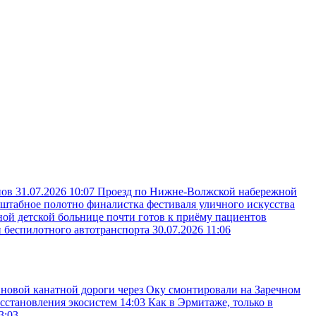
пов
31.07.2026 10:07
Проезд по Нижне-Волжской набережной
сштабное полотно финалистка фестиваля уличного искусства
ой детской больнице почти готов к приёму пациентов
и беспилотного автотранспорта
30.07.2026 11:06
новой канатной дороги через Оку смонтировали на Заречном
осстановления экосистем
14:03
Как в Эрмитаже, только в
3:03