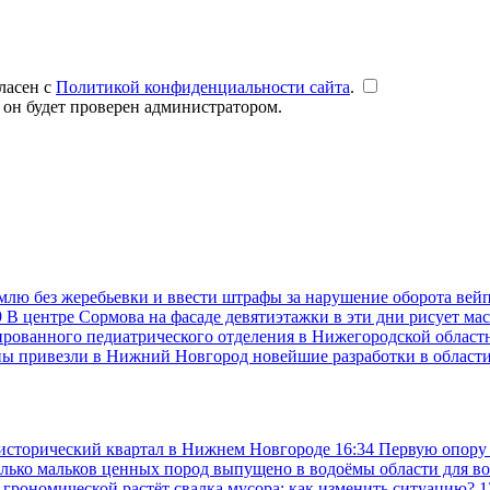
ласен с
Политикой конфиденциальности сайта
.
 он будет проверен администратором.
емлю без жеребьевки и ввести штрафы за нарушение оборота вей
9
В центре Сормова на фасаде девятиэтажки в эти дни рисует ма
рованного педиатрического отделения в Нижегородской областн
ны привезли в Нижний Новгород новейшие разработки в област
 исторический квартал в Нижнем Новгороде
16:34
Первую опору 
колько мальков ценных пород выпущено в водоёмы области для в
Агрономической растёт свалка мусора: как изменить ситуацию?
1