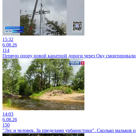
15:32
6.08.26
114
Первую опору новой канатной дороги через Оку смонтировали 
14:03
6.08.26
150
"Лес и человек. За пределами урбанистики". Сколько мальков