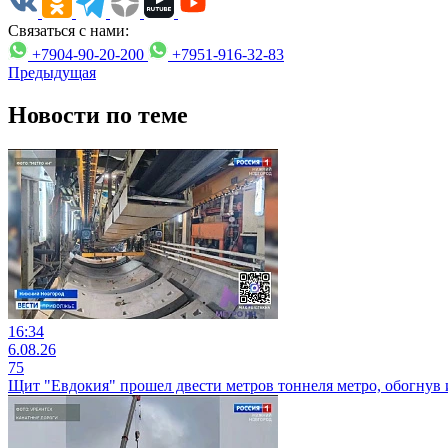
Связаться с нами:
+7904-90-20-200
+7951-916-32-83
Предыдущая
Новости по теме
16:34
6.08.26
75
Щит "Евдокия" прошел двести метров тоннеля метро, обогнув