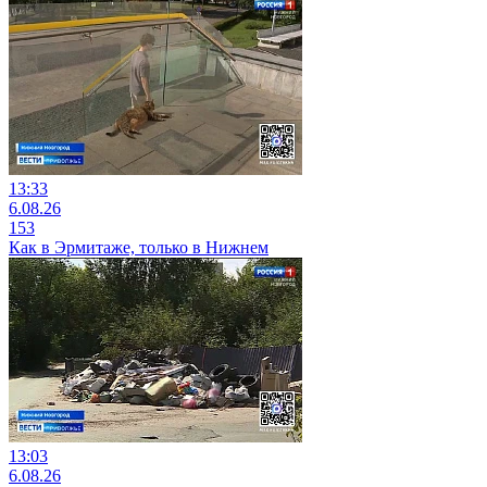
13:33
6.08.26
153
Как в Эрмитаже, только в Нижнем
13:03
6.08.26