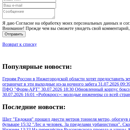
Я даю Согласие на обработку моих персональных данных и сог
Внимание! Прежде чем вы сможете увидеть свой комментарий,
Отправить
Возврат к списку
Популярные новости:
Героям России в Нижегородской области хотят предоставить з
ограничат в эти выходные из-за ночного забега
31.07.2026 09:3
ПФО "Форм-АРТ"
30.07.2026 18:30
Обновленный корпус бокси
30.07.2026 16:01
«Робокросс»: молодые инженеры со всей стра
Последние новости:
Щит "Евдокия" прошел двести метров тоннеля метро, обогнув
бульваре
15:32
"Лес и человек. За пределами урбанистики". С
Нижнем
13:33
На перекрёстке Высоковского проезда и улицы 