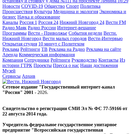
остановку и стоянку у дома №111 на проспекте Ленина
16:29
Новости
COVID-19
Общество
Спорт
Политика
Происшествия
Культура
Медицина и экология
Экономика и
бизнес
Наука и образование
Каналы
Россия 1
Россия 24
Нижний Новгород 24
Вести FM
Радио Маяк
Радио России
Интернет-вещание
Программы
Вести - Приволжье
События недели
Вести.
Нижний Новгород
Вести малых городов
Вести-Интервью
Открытая студия
10 минут с Политехом
Реклама
Рейтинги
ТВ
Реклама на Радио
Реклама на сайте
Аренда
Коммерческая информация
Компания
Сотрудники
Рейтинги
Руководство
Контакты
Из
истории ГТРК
Проекты
Пресса о нас
Наши достижения
Музей
Сервисы
Архив
Сетевое издание "Государственный интернет-канал
"Россия" 2001 -
2026
.
Свидетельство о регистрации СМИ Эл № ФС 77-59166 от
22 августа 2014 года.
Учредитель федеральное государственное унитарное
предприятие "Всероссийская государственная