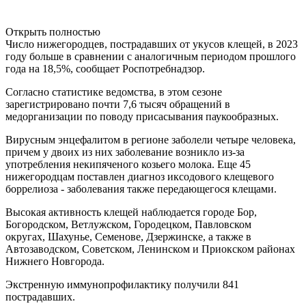
Открыть полностью
Число нижегородцев, пострадавших от укусов клещей, в 2023
году больше в сравнении с аналогичным периодом прошлого
года на 18,5%, сообщает Роспотребнадзор.
Согласно статистике ведомства, в этом сезоне
зарегистрировано почти 7,6 тысяч обращений в
медорганизации по поводу присасывания паукообразных.
Вирусным энцефалитом в регионе заболели четыре человека,
причем у двоих из них заболевание возникло из-за
употребления некипяченого козьего молока. Еще 45
нижегородцам поставлен диагноз иксодового клещевого
боррелиоза - заболевания также передающегося клещами.
Высокая активность клещей наблюдается городе
Бор,
Богородском, Ветлужском, Городецком, Павловском
округах, Шахунье, Семенове,
Дзержинске, а также в
Автозаводском, Советском, Ленинском и Приокском районах
Нижнего Новгорода.
Экстренную иммунопрофилактику получили 841
пострадавших.