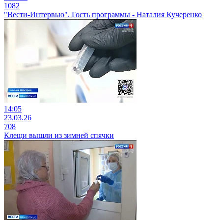
1082
"Вести-Интервью". Гость программы - Наталия Кучеренко
14:05
23.03.26
708
Клещи вышли из зимней спячки