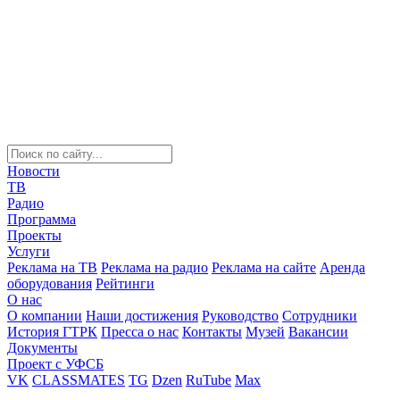
Новости
ТВ
Радио
Программа
Проекты
Услуги
Реклама на ТВ
Реклама на радио
Реклама на сайте
Аренда
оборудования
Рейтинги
О нас
О компании
Наши достижения
Руководство
Сотрудники
История ГТРК
Пресса о нас
Контакты
Музей
Вакансии
Документы
Проект с УФСБ
VK
CLASSMATES
TG
Dzen
RuTube
Max