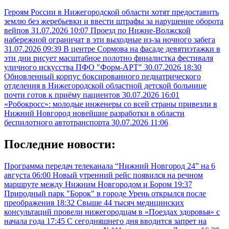
Героям России в Нижегородской области хотят предоставить
землю без жеребьевки и ввести штрафы за нарушение оборота
вейпов
31.07.2026 10:07
Проезд по Нижне-Волжской
набережной ограничат в эти выходные из-за ночного забега
31.07.2026 09:39
В центре Сормова на фасаде девятиэтажки в
эти дни рисует масштабное полотно финалистка фестиваля
уличного искусства ПФО "Форм-АРТ"
30.07.2026 18:30
Обновленный корпус боксированного педиатрического
отделения в Нижегородской областной детской больнице
почти готов к приёму пациентов
30.07.2026 16:01
«Робокросс»: молодые инженеры со всей страны привезли в
Нижний Новгород новейшие разработки в области
беспилотного автотранспорта
30.07.2026 11:06
Последние новости:
Программа передач телеканала “Нижний Новгород 24” на 6
августа
06:00
Новый утренний рейс появился на речном
маршруте между Нижним Новгородом и Бором
19:37
Природный парк "Борок" в городе Урень открылся после
преображения
18:32
Свыше 44 тысяч медицинских
консультаций провели нижегородцам в «Поездах здоровья» с
начала года
17:45
С сегодняшнего дня вводится запрет на