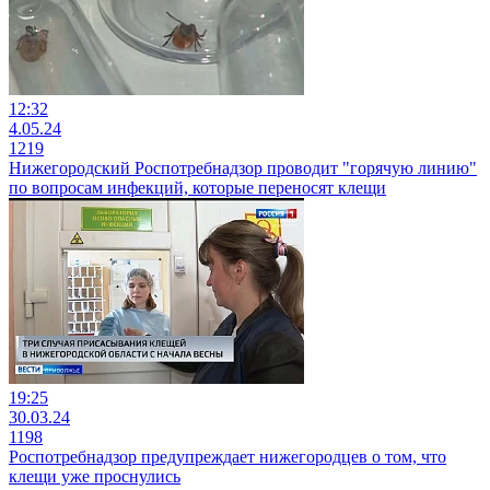
12:32
4.05.24
1219
Нижегородский Роспотребнадзор проводит "горячую линию"
по вопросам инфекций, которые переносят клещи
19:25
30.03.24
1198
Роспотребнадзор предупреждает нижегородцев о том, что
клещи уже проснулись