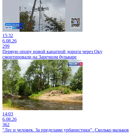
15:32
6.08.26
299
Первую опору новой канатной дороги через Оку
смонтировали на Заречном бульваре
14:03
6.08.26
362
"Лес и человек. За пределами урбанистики". Сколько мальков