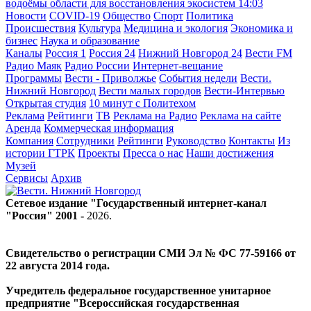
водоёмы области для восстановления экосистем
14:03
Новости
COVID-19
Общество
Спорт
Политика
Происшествия
Культура
Медицина и экология
Экономика и
бизнес
Наука и образование
Каналы
Россия 1
Россия 24
Нижний Новгород 24
Вести FM
Радио Маяк
Радио России
Интернет-вещание
Программы
Вести - Приволжье
События недели
Вести.
Нижний Новгород
Вести малых городов
Вести-Интервью
Открытая студия
10 минут с Политехом
Реклама
Рейтинги
ТВ
Реклама на Радио
Реклама на сайте
Аренда
Коммерческая информация
Компания
Сотрудники
Рейтинги
Руководство
Контакты
Из
истории ГТРК
Проекты
Пресса о нас
Наши достижения
Музей
Сервисы
Архив
Сетевое издание "Государственный интернет-канал
"Россия" 2001 -
2026
.
Свидетельство о регистрации СМИ Эл № ФС 77-59166 от
22 августа 2014 года.
Учредитель федеральное государственное унитарное
предприятие "Всероссийская государственная