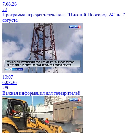
7.08.26
72
Программа передач телеканала “Нижний Новгород 24” на 7
августа
19:07
6.08.26
280
Важная информация для телезрителей