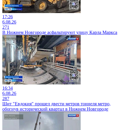
17:26
6.08.26
271
В Нижнем Новгороде асфальтируют улицу Карла Маркса
16:34
6.08.26
287
Щит "Евдокия" прошел двести метров тоннеля метро,
обогнув исторический квартал в Нижнем Новгороде