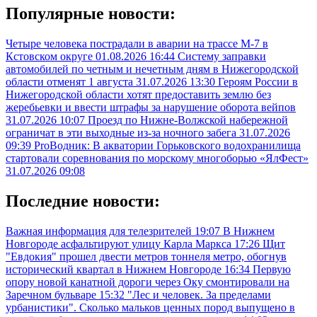
Популярные новости:
Четыре человека пострадали в аварии на трассе М-7 в
Кстовском округе
01.08.2026 16:44
Систему заправки
автомобилей по четным и нечетным дням в Нижегородской
области отменят 1 августа
31.07.2026 13:30
Героям России в
Нижегородской области хотят предоставить землю без
жеребьевки и ввести штрафы за нарушение оборота вейпов
31.07.2026 10:07
Проезд по Нижне-Волжской набережной
ограничат в эти выходные из-за ночного забега
31.07.2026
09:39
ProВодник: В акватории Горьковского водохранилища
стартовали соревнования по морскому многоборью «ЯлФест»
31.07.2026 09:08
Последние новости:
Важная информация для телезрителей
19:07
В Нижнем
Новгороде асфальтируют улицу Карла Маркса
17:26
Щит
"Евдокия" прошел двести метров тоннеля метро, обогнув
исторический квартал в Нижнем Новгороде
16:34
Первую
опору новой канатной дороги через Оку смонтировали на
Заречном бульваре
15:32
"Лес и человек. За пределами
урбанистики". Сколько мальков ценных пород выпущено в