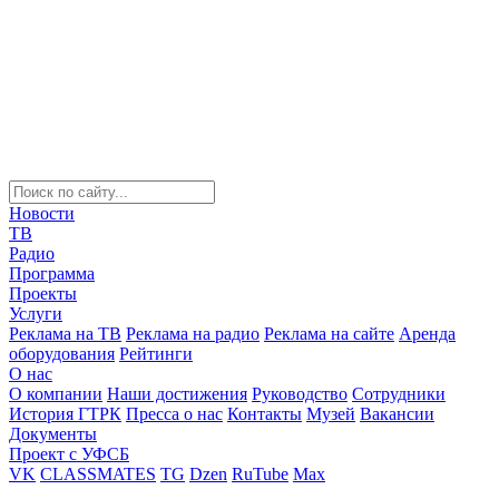
Новости
ТВ
Радио
Программа
Проекты
Услуги
Реклама на ТВ
Реклама на радио
Реклама на сайте
Аренда
оборудования
Рейтинги
О нас
О компании
Наши достижения
Руководство
Сотрудники
История ГТРК
Пресса о нас
Контакты
Музей
Вакансии
Документы
Проект с УФСБ
VK
CLASSMATES
TG
Dzen
RuTube
Max