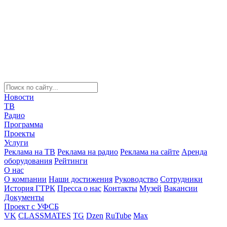
Новости
ТВ
Радио
Программа
Проекты
Услуги
Реклама на ТВ
Реклама на радио
Реклама на сайте
Аренда
оборудования
Рейтинги
О нас
О компании
Наши достижения
Руководство
Сотрудники
История ГТРК
Пресса о нас
Контакты
Музей
Вакансии
Документы
Проект с УФСБ
VK
CLASSMATES
TG
Dzen
RuTube
Max