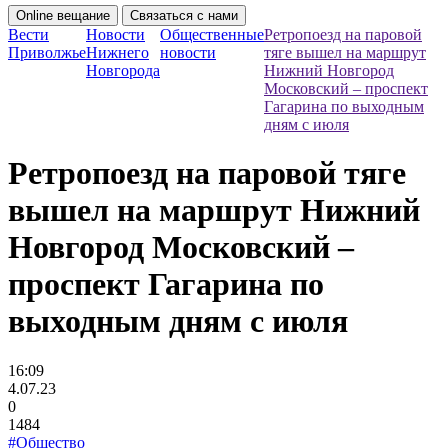
Online вещание
Связаться с нами
Вести
Новости
Общественные
Ретропоезд на паровой
Приволжье
Нижнего
новости
тяге вышел на маршрут
Новгорода
Нижний Новгород
Московский – проспект
Гагарина по выходным
дням c июля
Ретропоезд на паровой тяге
вышел на маршрут Нижний
Новгород Московский –
проспект Гагарина по
выходным дням c июля
16:09
4.07.23
0
1484
#Общество