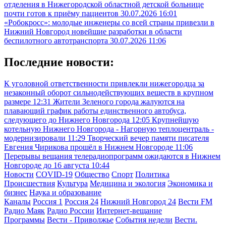
отделения в Нижегородской областной детской больнице
почти готов к приёму пациентов
30.07.2026 16:01
«Робокросс»: молодые инженеры со всей страны привезли в
Нижний Новгород новейшие разработки в области
беспилотного автотранспорта
30.07.2026 11:06
Последние новости:
К уголовной ответственности привлекли нижегородца за
незаконный оборот сильнодействующих веществ в крупном
размере
12:31
Жители Зеленого города жалуются на
плавающий график работы единственного автобуса,
следующего до Нижнего Новгорода
12:05
Крупнейшую
котельную Нижнего Новгорода - Нагорную теплоцентраль -
модернизировали
11:29
Творческий вечер памяти писателя
Евгения Чирикова прошёл в Нижнем Новгороде
11:06
Перерывы вещания телерадиопрограмм ожидаются в Нижнем
Новгороде до 16 августа
10:44
Новости
COVID-19
Общество
Спорт
Политика
Происшествия
Культура
Медицина и экология
Экономика и
бизнес
Наука и образование
Каналы
Россия 1
Россия 24
Нижний Новгород 24
Вести FM
Радио Маяк
Радио России
Интернет-вещание
Программы
Вести - Приволжье
События недели
Вести.