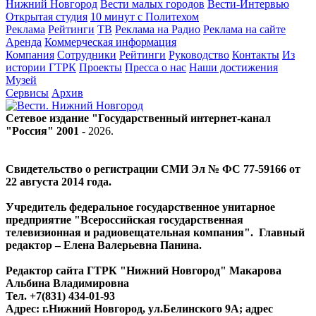
Нижний Новгород
Вести малых городов
Вести-Интервью
Открытая студия
10 минут с Политехом
Реклама
Рейтинги
ТВ
Реклама на Радио
Реклама на сайте
Аренда
Коммерческая информация
Компания
Сотрудники
Рейтинги
Руководство
Контакты
Из
истории ГТРК
Проекты
Пресса о нас
Наши достижения
Музей
Сервисы
Архив
Сетевое издание "Государственный интернет-канал
"Россия" 2001 -
2026
.
Свидетельство о регистрации СМИ Эл № ФС 77-59166 от
22 августа 2014 года.
Учредитель федеральное государственное унитарное
предприятие "Всероссийская государственная
телевизионная и радиовещательная компания". Главный
редактор – Елена Валерьевна Панина.
Редактор сайта ГТРК "Нижний Новгород" Макарова
Альбина Владимировна
Тел. +7(831) 434-01-93
Адрес: г.Нижний Новгород, ул.Белинского 9А; адрес