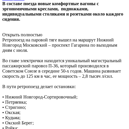
В составе поезда новые комфортные вагоны с
эргономичными креслами, подножками,
индивидуальными столиками и розетками около каждого
сидения.
Открыть полностью
Ретропоезд на паровой тяге вышел на маршрут Нижний
Новгород Московский – проспект Гагарина по выходным
дням c июля.
Во главе электрички находится уникальный магистральный
пассажирский паровоз П-36, который производился в
Советском Союзе в середине 50-х годов. Машина развивает
скорость до 125 км в час, ее мощность – 2,8 тысяч л/сил.
В пути ретропоезд делает остановки:
• Нижний Новгород-Сортировочный;
• Петряевка;
• Стригино;
• Окская;
• Кудьма;
• Окский Берег;
• Ройка;