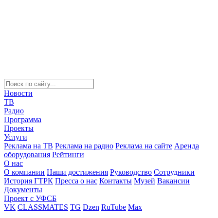
Новости
ТВ
Радио
Программа
Проекты
Услуги
Реклама на ТВ
Реклама на радио
Реклама на сайте
Аренда
оборудования
Рейтинги
О нас
О компании
Наши достижения
Руководство
Сотрудники
История ГТРК
Пресса о нас
Контакты
Музей
Вакансии
Документы
Проект с УФСБ
VK
CLASSMATES
TG
Dzen
RuTube
Max