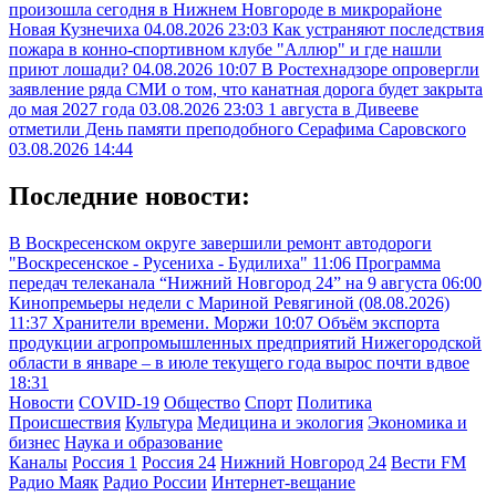
произошла сегодня в Нижнем Новгороде в микрорайоне
Новая Кузнечиха
04.08.2026 23:03
Как устраняют последствия
пожара в конно-спортивном клубе "Аллюр" и где нашли
приют лошади?
04.08.2026 10:07
В Ростехнадзоре опровергли
заявление ряда СМИ о том, что канатная дорога будет закрыта
до мая 2027 года
03.08.2026 23:03
1 августа в Дивееве
отметили День памяти преподобного Серафима Саровского
03.08.2026 14:44
Последние новости:
В Воскресенском округе завершили ремонт автодороги
"Воскресенское - Русениха - Будилиха"
11:06
Программа
передач телеканала “Нижний Новгород 24” на 9 августа
06:00
Кинопремьеры недели с Мариной Ревягиной (08.08.2026)
11:37
Хранители времени. Моржи
10:07
Объём экспорта
продукции агропромышленных предприятий Нижегородской
области в январе – в июле текущего года вырос почти вдвое
18:31
Новости
COVID-19
Общество
Спорт
Политика
Происшествия
Культура
Медицина и экология
Экономика и
бизнес
Наука и образование
Каналы
Россия 1
Россия 24
Нижний Новгород 24
Вести FM
Радио Маяк
Радио России
Интернет-вещание