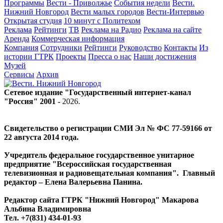
Программы
Вести - Приволжье
События недели
Вести.
Нижний Новгород
Вести малых городов
Вести-Интервью
Открытая студия
10 минут с Политехом
Реклама
Рейтинги
ТВ
Реклама на Радио
Реклама на сайте
Аренда
Коммерческая информация
Компания
Сотрудники
Рейтинги
Руководство
Контакты
Из
истории ГТРК
Проекты
Пресса о нас
Наши достижения
Музей
Сервисы
Архив
Сетевое издание "Государственный интернет-канал
"Россия" 2001 -
2026
.
Свидетельство о регистрации СМИ Эл № ФС 77-59166 от
22 августа 2014 года.
Учредитель федеральное государственное унитарное
предприятие "Всероссийская государственная
телевизионная и радиовещательная компания". Главный
редактор – Елена Валерьевна Панина.
Редактор сайта ГТРК "Нижний Новгород" Макарова
Альбина Владимировна
Тел. +7(831) 434-01-93