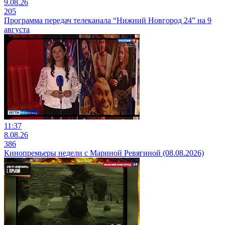
9.08.26
205
Программа передач телеканала “Нижний Новгород 24” на 9
августа
11:37
8.08.26
386
Кинопремьеры недели с Мариной Ревягиной (08.08.2026)