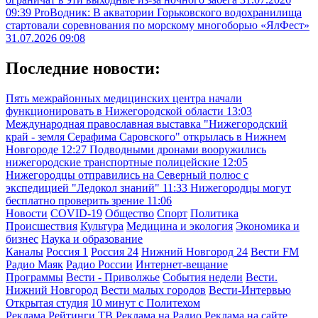
09:39
ProВодник: В акватории Горьковского водохранилища
стартовали соревнования по морскому многоборью «ЯлФест»
31.07.2026 09:08
Последние новости:
Пять межрайонных медицинских центра начали
функционировать в Нижегородской области
13:03
Международная православная выставка "Нижегородский
край - земля Серафима Саровского" открылась в Нижнем
Новгороде
12:27
Подводными дронами вооружились
нижегородские транспортные полицейские
12:05
Нижегородцы отправились на Северный полюс с
экспедицией "Ледокол знаний"
11:33
Нижегородцы могут
бесплатно проверить зрение
11:06
Новости
COVID-19
Общество
Спорт
Политика
Происшествия
Культура
Медицина и экология
Экономика и
бизнес
Наука и образование
Каналы
Россия 1
Россия 24
Нижний Новгород 24
Вести FM
Радио Маяк
Радио России
Интернет-вещание
Программы
Вести - Приволжье
События недели
Вести.
Нижний Новгород
Вести малых городов
Вести-Интервью
Открытая студия
10 минут с Политехом
Реклама
Рейтинги
ТВ
Реклама на Радио
Реклама на сайте