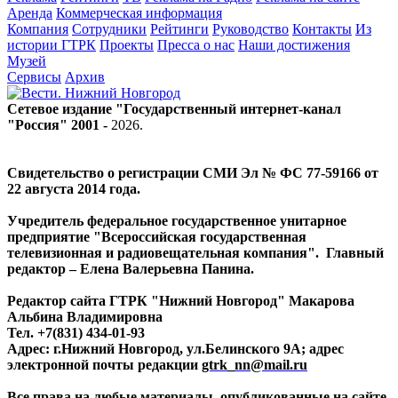
Аренда
Коммерческая информация
Компания
Сотрудники
Рейтинги
Руководство
Контакты
Из
истории ГТРК
Проекты
Пресса о нас
Наши достижения
Музей
Сервисы
Архив
Сетевое издание "Государственный интернет-канал
"Россия" 2001 -
2026
.
Свидетельство о регистрации СМИ Эл № ФС 77-59166 от
22 августа 2014 года.
Учредитель федеральное государственное унитарное
предприятие "Всероссийская государственная
телевизионная и радиовещательная компания". Главный
редактор – Елена Валерьевна Панина.
Редактор сайта ГТРК "Нижний Новгород" Макарова
Альбина Владимировна
Тел. +7(831) 434-01-93
Адрес: г.Нижний Новгород, ул.Белинского 9А; адрес
электронной почты редакции
gtrk_nn@mail.ru
Все права на любые материалы, опубликованные на сайте,