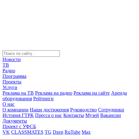
Новости
ТВ
Радио
Программа
Проекты
Услуги
Реклама на ТВ
Реклама на радио
Реклама на сайте
Аренда
оборудования
Рейтинги
О нас
О компании
Наши достижения
Руководство
Сотрудники
История ГТРК
Пресса о нас
Контакты
Музей
Вакансии
Документы
Проект с УФСБ
VK
CLASSMATES
TG
Dzen
RuTube
Max