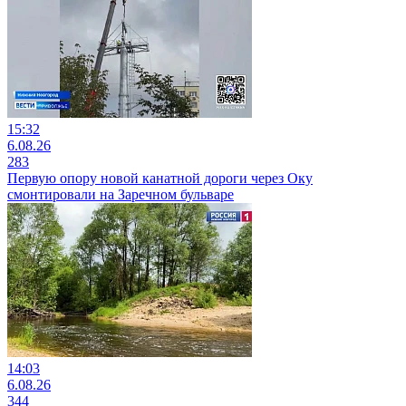
15:32
6.08.26
283
Первую опору новой канатной дороги через Оку
смонтировали на Заречном бульваре
14:03
6.08.26
344