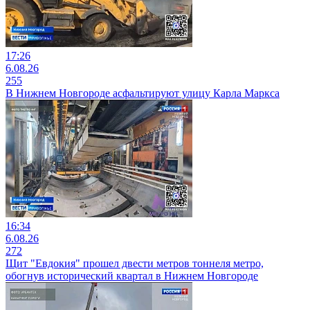
17:26
6.08.26
255
В Нижнем Новгороде асфальтируют улицу Карла Маркса
16:34
6.08.26
272
Щит "Евдокия" прошел двести метров тоннеля метро,
обогнув исторический квартал в Нижнем Новгороде