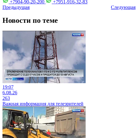
+7904-90-20-200
+7951-916-32-83
Предыдущая
Следующая
Новости по теме
19:07
6.08.26
263
Важная информация для телезрителей