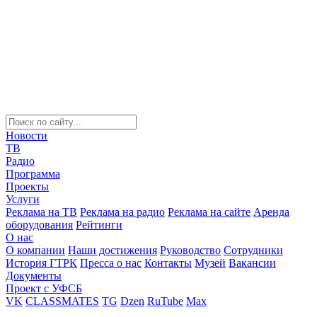
Новости
ТВ
Радио
Программа
Проекты
Услуги
Реклама на ТВ
Реклама на радио
Реклама на сайте
Аренда
оборудования
Рейтинги
О нас
О компании
Наши достижения
Руководство
Сотрудники
История ГТРК
Пресса о нас
Контакты
Музей
Вакансии
Документы
Проект с УФСБ
VK
CLASSMATES
TG
Dzen
RuTube
Max