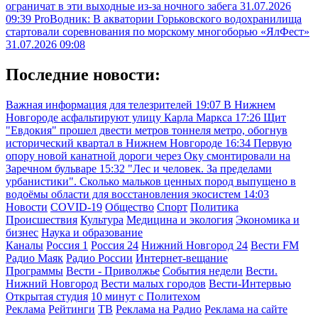
ограничат в эти выходные из-за ночного забега
31.07.2026
09:39
ProВодник: В акватории Горьковского водохранилища
стартовали соревнования по морскому многоборью «ЯлФест»
31.07.2026 09:08
Последние новости:
Важная информация для телезрителей
19:07
В Нижнем
Новгороде асфальтируют улицу Карла Маркса
17:26
Щит
"Евдокия" прошел двести метров тоннеля метро, обогнув
исторический квартал в Нижнем Новгороде
16:34
Первую
опору новой канатной дороги через Оку смонтировали на
Заречном бульваре
15:32
"Лес и человек. За пределами
урбанистики". Сколько мальков ценных пород выпущено в
водоёмы области для восстановления экосистем
14:03
Новости
COVID-19
Общество
Спорт
Политика
Происшествия
Культура
Медицина и экология
Экономика и
бизнес
Наука и образование
Каналы
Россия 1
Россия 24
Нижний Новгород 24
Вести FM
Радио Маяк
Радио России
Интернет-вещание
Программы
Вести - Приволжье
События недели
Вести.
Нижний Новгород
Вести малых городов
Вести-Интервью
Открытая студия
10 минут с Политехом
Реклама
Рейтинги
ТВ
Реклама на Радио
Реклама на сайте