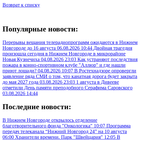
Возврат к списку
Популярные новости:
Перерывы вещания телерадиопрограмм ожидаются в Нижнем
Новгороде до 16 августа
06.08.2026 10:44
Двойная трагедия
произошла сегодня в Нижнем Новгороде в микрорайоне
Новая Кузнечиха
04.08.2026 23:03
Как устраняют последствия
пожара в конно-спортивном клубе "Аллюр" и где нашли
приют лошади?
04.08.2026 10:07
В Ростехнадзоре опровергли
заявление ряда СМИ о том, что канатная дорога будет закрыта
до мая 2027 года
03.08.2026 23:03
1 августа в Дивееве
отметили День памяти преподобного Серафима Саровского
03.08.2026 14:44
Последние новости:
В Нижнем Новгороде открылось отделение
благотворительного фонда "Онкологика"
10:07
Программа
передач телеканала “Нижний Новгород 24” на 10 августа
06:00
Хранители времени. Парк "Швейцария"
12:05
В