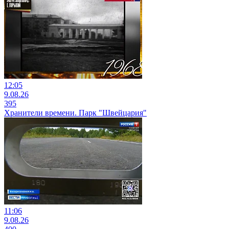
12:05
9.08.26
395
Хранители времени. Парк "Швейцария"
11:06
9.08.26