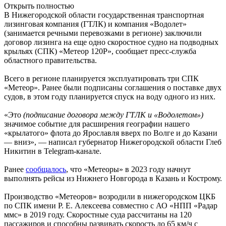
Открыть полностью
В Нижегородской области государственная транспортная
лизинговая компания (ГТЛК) и компания «Водолет»
(занимается речными перевозками в регионе) заключили
договор лизинга на еще одно скоростное судно на подводных
крыльях (СПК) «Метеор 120Р», сообщает пресс-служба
областного правительства.
Всего в регионе планируется эксплуатировать три СПК
«Метеор». Ранее были подписаны соглашения о поставке двух
судов, в этом году планируется спуск на воду одного из них.
«Это
(подписание договора между ГТЛК и «Водолетом»)
значимое событие для расширения географии нашего
«крылатого» флота до Ярославля вверх по Волге и до Казани
— вниз», — написал губернатор Нижегородской области Глеб
Никитин в Telegram-канале.
Ранее
сообщалось
, что «Метеоры» в 2023 году начнут
выполнять рейсы из Нижнего Новгорода в Казань и Кострому.
Производство «Метеоров» возродили в нижегородском ЦКБ
по СПК имени Р. Е. Алексеева совместно с АО «НПП «Радар
ммс» в 2019 году. Скоростные суда рассчитаны на 120
пассажиров и способны развивать скорость до 65 км/ч с