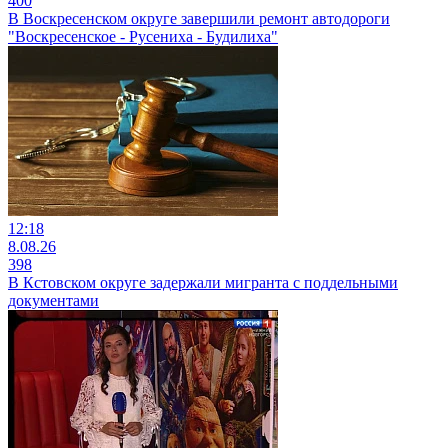
400
В Воскресенском округе завершили ремонт автодороги
"Воскресенское - Русениха - Будилиха"
12:18
8.08.26
398
В Кстовском округе задержали мигранта с поддельными
документами