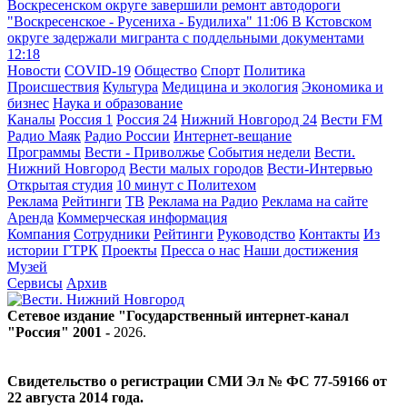
Воскресенском округе завершили ремонт автодороги
"Воскресенское - Русениха - Будилиха"
11:06
В Кстовском
округе задержали мигранта с поддельными документами
12:18
Новости
COVID-19
Общество
Спорт
Политика
Происшествия
Культура
Медицина и экология
Экономика и
бизнес
Наука и образование
Каналы
Россия 1
Россия 24
Нижний Новгород 24
Вести FM
Радио Маяк
Радио России
Интернет-вещание
Программы
Вести - Приволжье
События недели
Вести.
Нижний Новгород
Вести малых городов
Вести-Интервью
Открытая студия
10 минут с Политехом
Реклама
Рейтинги
ТВ
Реклама на Радио
Реклама на сайте
Аренда
Коммерческая информация
Компания
Сотрудники
Рейтинги
Руководство
Контакты
Из
истории ГТРК
Проекты
Пресса о нас
Наши достижения
Музей
Сервисы
Архив
Сетевое издание "Государственный интернет-канал
"Россия" 2001 -
2026
.
Свидетельство о регистрации СМИ Эл № ФС 77-59166 от
22 августа 2014 года.