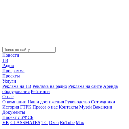
Новости
ТВ
Радио
Программа
Проекты
Услуги
Реклама на ТВ
Реклама на радио
Реклама на сайте
Аренда
оборудования
Рейтинги
О нас
О компании
Наши достижения
Руководство
Сотрудники
История ГТРК
Пресса о нас
Контакты
Музей
Вакансии
Документы
Проект с УФСБ
VK
CLASSMATES
TG
Dzen
RuTube
Max