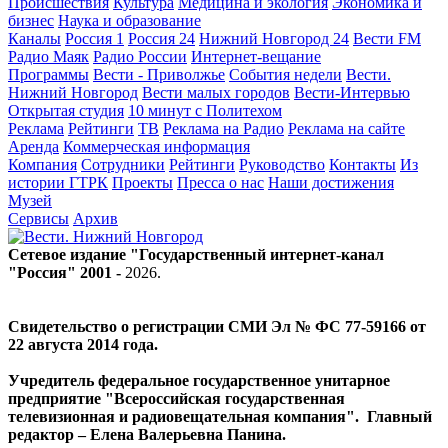
Происшествия
Культура
Медицина и экология
Экономика и
бизнес
Наука и образование
Каналы
Россия 1
Россия 24
Нижний Новгород 24
Вести FM
Радио Маяк
Радио России
Интернет-вещание
Программы
Вести - Приволжье
События недели
Вести.
Нижний Новгород
Вести малых городов
Вести-Интервью
Открытая студия
10 минут с Политехом
Реклама
Рейтинги
ТВ
Реклама на Радио
Реклама на сайте
Аренда
Коммерческая информация
Компания
Сотрудники
Рейтинги
Руководство
Контакты
Из
истории ГТРК
Проекты
Пресса о нас
Наши достижения
Музей
Сервисы
Архив
Сетевое издание "Государственный интернет-канал
"Россия" 2001 -
2026
.
Свидетельство о регистрации СМИ Эл № ФС 77-59166 от
22 августа 2014 года.
Учредитель федеральное государственное унитарное
предприятие "Всероссийская государственная
телевизионная и радиовещательная компания". Главный
редактор – Елена Валерьевна Панина.