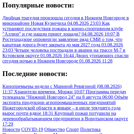
Популярные новости:
Двойная трагедия произошла сегодня в Нижнем Новгороде в
микрорайоне Новая Кузнечиха
04.08.2026 23:03
Как
устраняют последствия пожара в конно-спортивном клубе
"Аллюр" и где нашли приют лошади?
04.08.2026 10:07
В
Ростехнадзоре опровергли заявление ряда СМИ о том, что
канатная дорога будет закрыта до мая 2027 года
03.08.2026
23:03
Четыре человека пострадали в аварии на трассе М-7 в
Кстовском округе
01.08.2026 16:44
Двоих утопающих спасли
сегодня ночью в Нижнем Новгороде
01.08.2026 11:28
Последние новости:
Кинопремьеры недели с Мариной Ревягиной (08.08.2026)
11:37
Хранители времени. Моржи
10:07
Программа передач
телеканала “Нижний Новгород 24” на 8 августа
06:00
Объём
экспорта продукции агропромышленных предприятий
Нижегородской области в январе – в июле текущего года
вырос почти вдвое
18:31
Крупный пожар потушили на
деревообрабатывающем предприятии в Воротынском округе
17:29
Новости
COVID-19
Общество
Спорт
Политика