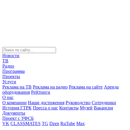
Новости
ТВ
Радио
Программа
Проекты
Услуги
Реклама на ТВ
Реклама на радио
Реклама на сайте
Аренда
оборудования
Рейтинги
О нас
О компании
Наши достижения
Руководство
Сотрудники
История ГТРК
Пресса о нас
Контакты
Музей
Вакансии
Документы
Проект с УФСБ
VK
CLASSMATES
TG
Dzen
RuTube
Max