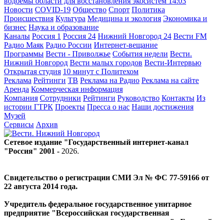
водоёмы области для восстановления экосистем
14:03
Новости
COVID-19
Общество
Спорт
Политика
Происшествия
Культура
Медицина и экология
Экономика и
бизнес
Наука и образование
Каналы
Россия 1
Россия 24
Нижний Новгород 24
Вести FM
Радио Маяк
Радио России
Интернет-вещание
Программы
Вести - Приволжье
События недели
Вести.
Нижний Новгород
Вести малых городов
Вести-Интервью
Открытая студия
10 минут с Политехом
Реклама
Рейтинги
ТВ
Реклама на Радио
Реклама на сайте
Аренда
Коммерческая информация
Компания
Сотрудники
Рейтинги
Руководство
Контакты
Из
истории ГТРК
Проекты
Пресса о нас
Наши достижения
Музей
Сервисы
Архив
Сетевое издание "Государственный интернет-канал
"Россия" 2001 -
2026
.
Свидетельство о регистрации СМИ Эл № ФС 77-59166 от
22 августа 2014 года.
Учредитель федеральное государственное унитарное
предприятие "Всероссийская государственная