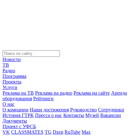
Новости
ТВ
Радио
Программа
Проекты
Услуги
Реклама на ТВ
Реклама на радио
Реклама на сайте
Аренда
оборудования
Рейтинги
О нас
О компании
Наши достижения
Руководство
Сотрудники
История ГТРК
Пресса о нас
Контакты
Музей
Вакансии
Документы
Проект с УФСБ
VK
CLASSMATES
TG
Dzen
RuTube
Max