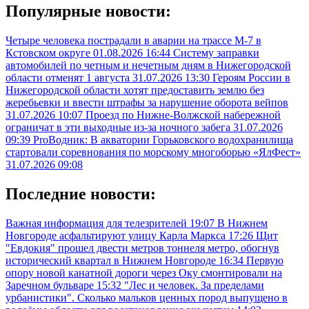
Популярные новости:
Четыре человека пострадали в аварии на трассе М-7 в
Кстовском округе
01.08.2026 16:44
Систему заправки
автомобилей по четным и нечетным дням в Нижегородской
области отменят 1 августа
31.07.2026 13:30
Героям России в
Нижегородской области хотят предоставить землю без
жеребьевки и ввести штрафы за нарушение оборота вейпов
31.07.2026 10:07
Проезд по Нижне-Волжской набережной
ограничат в эти выходные из-за ночного забега
31.07.2026
09:39
ProВодник: В акватории Горьковского водохранилища
стартовали соревнования по морскому многоборью «ЯлФест»
31.07.2026 09:08
Последние новости:
Важная информация для телезрителей
19:07
В Нижнем
Новгороде асфальтируют улицу Карла Маркса
17:26
Щит
"Евдокия" прошел двести метров тоннеля метро, обогнув
исторический квартал в Нижнем Новгороде
16:34
Первую
опору новой канатной дороги через Оку смонтировали на
Заречном бульваре
15:32
"Лес и человек. За пределами
урбанистики". Сколько мальков ценных пород выпущено в