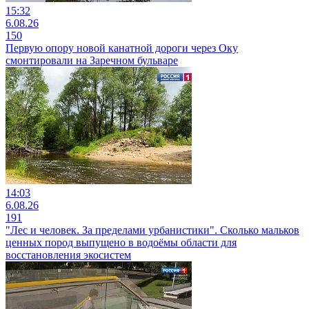
15:32
6.08.26
150
Первую опору новой канатной дороги через Оку
смонтировали на Заречном бульваре
14:03
6.08.26
191
"Лес и человек. За пределами урбанистики". Сколько мальков
ценных пород выпущено в водоёмы области для
восстановления экосистем