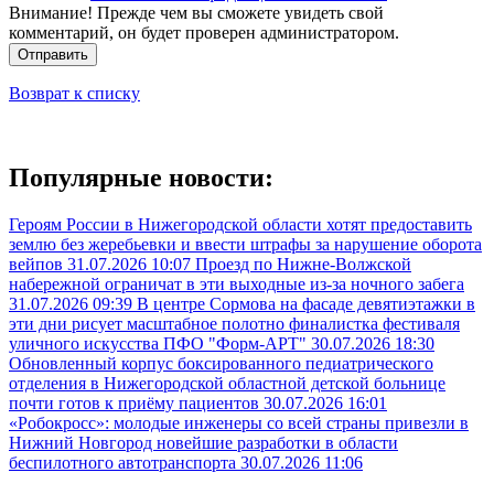
Внимание! Прежде чем вы сможете увидеть свой
комментарий, он будет проверен администратором.
Отправить
Возврат к списку
Популярные новости:
Героям России в Нижегородской области хотят предоставить
землю без жеребьевки и ввести штрафы за нарушение оборота
вейпов
31.07.2026 10:07
Проезд по Нижне-Волжской
набережной ограничат в эти выходные из-за ночного забега
31.07.2026 09:39
В центре Сормова на фасаде девятиэтажки в
эти дни рисует масштабное полотно финалистка фестиваля
уличного искусства ПФО "Форм-АРТ"
30.07.2026 18:30
Обновленный корпус боксированного педиатрического
отделения в Нижегородской областной детской больнице
почти готов к приёму пациентов
30.07.2026 16:01
«Робокросс»: молодые инженеры со всей страны привезли в
Нижний Новгород новейшие разработки в области
беспилотного автотранспорта
30.07.2026 11:06