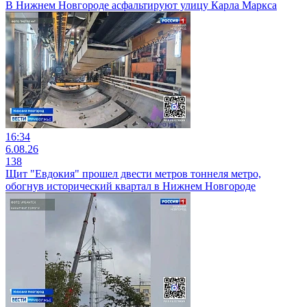
В Нижнем Новгороде асфальтируют улицу Карла Маркса
16:34
6.08.26
138
Щит "Евдокия" прошел двести метров тоннеля метро,
обогнув исторический квартал в Нижнем Новгороде