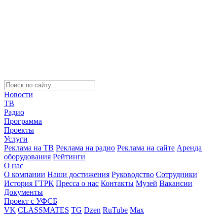
Новости
ТВ
Радио
Программа
Проекты
Услуги
Реклама на ТВ
Реклама на радио
Реклама на сайте
Аренда
оборудования
Рейтинги
О нас
О компании
Наши достижения
Руководство
Сотрудники
История ГТРК
Пресса о нас
Контакты
Музей
Вакансии
Документы
Проект с УФСБ
VK
CLASSMATES
TG
Dzen
RuTube
Max