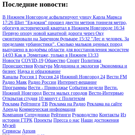
Последние новости:
В Нижнем Новгороде асфальтируют улицу Карла Маркса
17:26
Щит "Евдокия" прошел двести метров тоннеля метро,
обогнув исторический квартал в Нижнем Новгороде
16:34
Первую опору новой канатной дороги через Оку
смонтировали на Заречном бульваре
15:32
"Лес и человек. За
пределами урбанистики". Сколько мальков ценных пород
выпущено в водоёмы области для восстановления экосистем
14:03
Как в Эрмитаже, только в Нижнем
13:33
Новости
COVID-19
Общество
Спорт
Политика
Происшествия
Культура
Медицина и экология
Экономика и
бизнес
Наука и образование
Каналы
Россия 1
Россия 24
Нижний Новгород 24
Вести FM
Радио Маяк
Радио России
Интернет-вещание
Программы
Вести - Приволжье
События недели
Вести.
Нижний Новгород
Вести малых городов
Вести-Интервью
Открытая студия
10 минут с Политехом
Реклама
Рейтинги
ТВ
Реклама на Радио
Реклама на сайте
Аренда
Коммерческая информация
Компания
Сотрудники
Рейтинги
Руководство
Контакты
Из
истории ГТРК
Проекты
Пресса о нас
Наши достижения
Музей
Сервисы
Архив