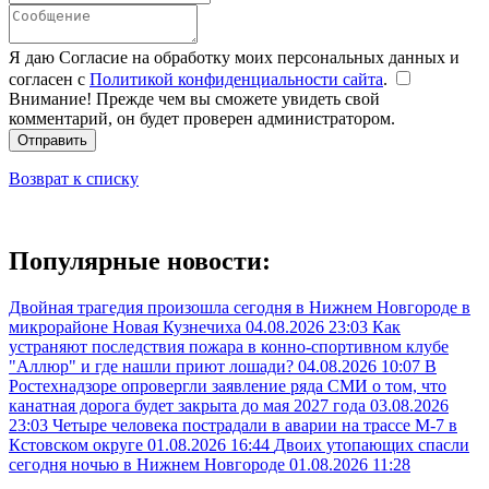
Я даю Согласие на обработку моих персональных данных и
согласен с
Политикой конфиденциальности сайта
.
Внимание! Прежде чем вы сможете увидеть свой
комментарий, он будет проверен администратором.
Отправить
Возврат к списку
Популярные новости:
Двойная трагедия произошла сегодня в Нижнем Новгороде в
микрорайоне Новая Кузнечиха
04.08.2026 23:03
Как
устраняют последствия пожара в конно-спортивном клубе
"Аллюр" и где нашли приют лошади?
04.08.2026 10:07
В
Ростехнадзоре опровергли заявление ряда СМИ о том, что
канатная дорога будет закрыта до мая 2027 года
03.08.2026
23:03
Четыре человека пострадали в аварии на трассе М-7 в
Кстовском округе
01.08.2026 16:44
Двоих утопающих спасли
сегодня ночью в Нижнем Новгороде
01.08.2026 11:28