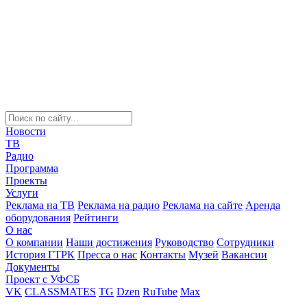
Новости
ТВ
Радио
Программа
Проекты
Услуги
Реклама на ТВ
Реклама на радио
Реклама на сайте
Аренда
оборудования
Рейтинги
О нас
О компании
Наши достижения
Руководство
Сотрудники
История ГТРК
Пресса о нас
Контакты
Музей
Вакансии
Документы
Проект с УФСБ
VK
CLASSMATES
TG
Dzen
RuTube
Max