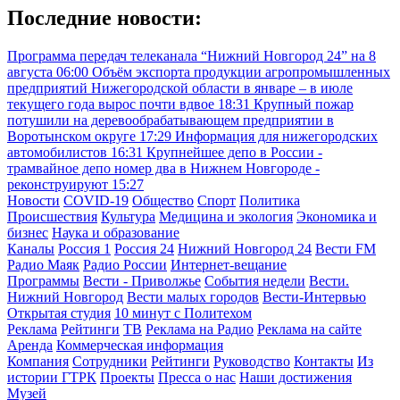
Последние новости:
Программа передач телеканала “Нижний Новгород 24” на 8
августа
06:00
Объём экспорта продукции агропромышленных
предприятий Нижегородской области в январе – в июле
текущего года вырос почти вдвое
18:31
Крупный пожар
потушили на деревообрабатывающем предприятии в
Воротынском округе
17:29
Информация для нижегородских
автомобилистов
16:31
Крупнейшее депо в России -
трамвайное депо номер два в Нижнем Новгороде -
реконструируют
15:27
Новости
COVID-19
Общество
Спорт
Политика
Происшествия
Культура
Медицина и экология
Экономика и
бизнес
Наука и образование
Каналы
Россия 1
Россия 24
Нижний Новгород 24
Вести FM
Радио Маяк
Радио России
Интернет-вещание
Программы
Вести - Приволжье
События недели
Вести.
Нижний Новгород
Вести малых городов
Вести-Интервью
Открытая студия
10 минут с Политехом
Реклама
Рейтинги
ТВ
Реклама на Радио
Реклама на сайте
Аренда
Коммерческая информация
Компания
Сотрудники
Рейтинги
Руководство
Контакты
Из
истории ГТРК
Проекты
Пресса о нас
Наши достижения
Музей