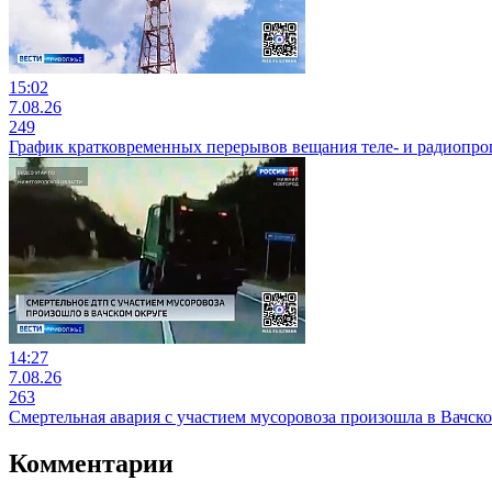
15:02
7.08.26
249
График кратковременных перерывов вещания теле- и радиопр
14:27
7.08.26
263
Смертельная авария с участием мусоровоза произошла в Вачск
Комментарии