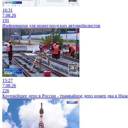
16:31
7.08.26
191
Информация для нижегородских автомобилистов
15:27
7.08.26
226
Крупнейшее депо в России - трамвайное депо номер два в Ни