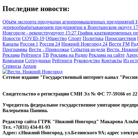
Последние новости:
Объём экспорта продукции агропромышленных предприятий Ни
деревообрабатывающем предприятии в Воротынском округе
17
Новгороде - реконструируют
15:27
График кратковременных пе
Новости
COVID-19
Общество
Спорт
Политика
Происшествия
Каналы
Россия 1
Россия 24
Нижний Новгород 24
Вести FM
Ра
Программы
Вести - Приволжье
События недели
Вести. Нижни
Реклама
Рейтинги
ТВ
Реклама на Радио
Реклама на сайте
Арен
Компания
Сотрудники
Рейтинги
Руководство
Контакты
Из ис
Сервисы
Архив
Сетевое издание "Государственный интернет-канал "Россия
Свидетельство о регистрации СМИ Эл № ФС 77-59166 от 22 а
Учредитель федеральное государственное унитарное предп
Валерьевна Панина.
Редактор сайта ГТРК "Нижний Новгород" Макарова Альб
Тел. +7(831) 434-01-93
Адрес: г.Нижний Новгород, ул.Белинского 9А; адрес элект