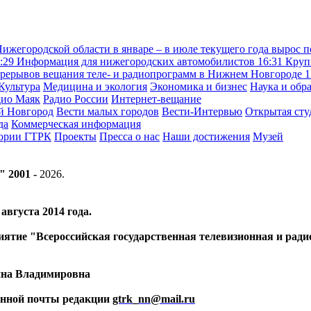
жегородской области в январе – в июле текущего года вырос п
:29
Информация для нижегородских автомобилистов
16:31
Круп
рерывов вещания теле- и радиопрограмм в Нижнем Новгороде
1
Культура
Медицина и экология
Экономика и бизнес
Наука и обр
дио Маяк
Радио России
Интернет-вещание
й Новгород
Вести малых городов
Вести-Интервью
Открытая сту
да
Коммерческая информация
тории ГТРК
Проекты
Пресса о нас
Наши достижения
Музей
" 2001 -
2026
.
вгуста 2014 года.
риятие "Всероссийская государственная телевизионная и ра
ина Владимировна
ронной почты редакции
gtrk_nn@mail.ru