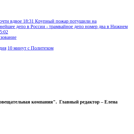
очти вдвое
18:31
Крупный пожар потушили на
нейшее депо в России - трамвайное депо номер два в Нижнем
5:02
азование
дия
10 минут с Политехом
диовещательная компания". Главный редактор – Елена