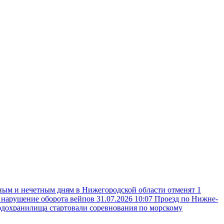
ным и нечетным дням в Нижегородской области отменят 1
а нарушение оборота вейпов
31.07.2026 10:07
Проезд по Нижне-
одохранилища стартовали соревнования по морскому