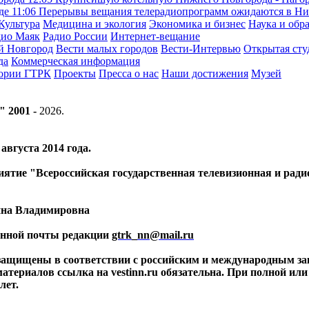
оде
11:06
Перерывы вещания телерадиопрограмм ожидаются в Ни
Культура
Медицина и экология
Экономика и бизнес
Наука и обр
дио Маяк
Радио России
Интернет-вещание
й Новгород
Вести малых городов
Вести-Интервью
Открытая сту
да
Коммерческая информация
тории ГТРК
Проекты
Пресса о нас
Наши достижения
Музей
" 2001 -
2026
.
вгуста 2014 года.
риятие "Всероссийская государственная телевизионная и ра
ина Владимировна
ронной почты редакции
gtrk_nn@mail.ru
 защищены в соответствии с российским и международным за
материалов ссылка на vestinn.ru обязательна. При полной ил
лет.