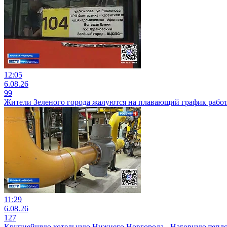
12:05
6.08.26
99
Жители Зеленого города жалуются на плавающий график работ
11:29
6.08.26
127
Крупнейшую котельную Нижнего Новгорода - Нагорную тепло