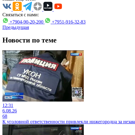
Связаться с нами:
+7904-90-20-200
+7951-916-32-83
Предыдущая
Новости по теме
12:31
6.08.26
68
К уголовной ответственности привлекли нижегородца за неза