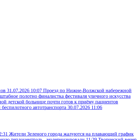
пов
31.07.2026 10:07
Проезд по Нижне-Волжской набережной
сштабное полотно финалистка фестиваля уличного искусства
ой детской больнице почти готов к приёму пациентов
и беспилотного автотранспорта
30.07.2026 11:06
2:31
Жители Зеленого города жалуются на плавающий график
ную теплоцентраль - модернизировали
11:29
Творческий вечер