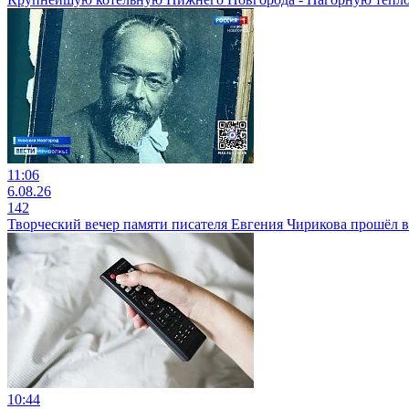
11:06
6.08.26
142
Творческий вечер памяти писателя Евгения Чирикова прошёл
10:44