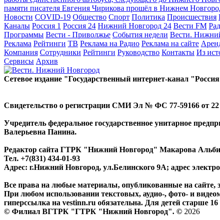
памяти писателя Евгения Чирикова прошёл в Нижнем Новгор
Новости
COVID-19
Общество
Спорт
Политика
Происшествия
Каналы
Россия 1
Россия 24
Нижний Новгород 24
Вести FM
Ра
Программы
Вести - Приволжье
События недели
Вести. Нижни
Реклама
Рейтинги
ТВ
Реклама на Радио
Реклама на сайте
Арен
Компания
Сотрудники
Рейтинги
Руководство
Контакты
Из ис
Сервисы
Архив
Сетевое издание "Государственный интернет-канал "Россия
Свидетельство о регистрации СМИ Эл № ФС 77-59166 от 22 а
Учредитель федеральное государственное унитарное предп
Валерьевна Панина.
Редактор сайта ГТРК "Нижний Новгород" Макарова Альб
Тел. +7(831) 434-01-93
Адрес: г.Нижний Новгород, ул.Белинского 9А; адрес элект
Все права на любые материалы, опубликованные на сайте,
При любом использовании текстовых, аудио-, фото- и видео
гиперссылка на vestinn.ru обязательна. Для детей старше 16 
© Филиал ВГТРК "ГТРК "Нижний Новгород". ©
2026