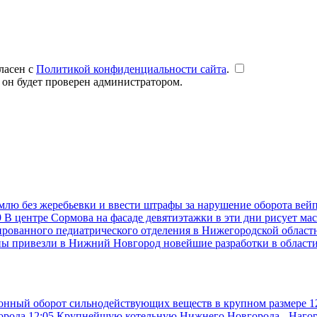
ласен с
Политикой конфиденциальности сайта
.
 он будет проверен администратором.
емлю без жеребьевки и ввести штрафы за нарушение оборота вей
9
В центре Сормова на фасаде девятиэтажки в эти дни рисует ма
рованного педиатрического отделения в Нижегородской областн
ны привезли в Нижний Новгород новейшие разработки в област
конный оборот сильнодействующих веществ в крупном размере
1
города
12:05
Крупнейшую котельную Нижнего Новгорода - Нагор