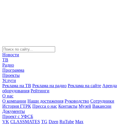
Новости
ТВ
Радио
Программа
Проекты
Услуги
Реклама на ТВ
Реклама на радио
Реклама на сайте
Аренда
оборудования
Рейтинги
О нас
О компании
Наши достижения
Руководство
Сотрудники
История ГТРК
Пресса о нас
Контакты
Музей
Вакансии
Документы
Проект с УФСБ
VK
CLASSMATES
TG
Dzen
RuTube
Max