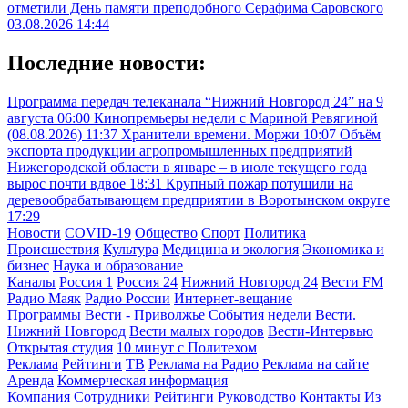
отметили День памяти преподобного Серафима Саровского
03.08.2026 14:44
Последние новости:
Программа передач телеканала “Нижний Новгород 24” на 9
августа
06:00
Кинопремьеры недели с Мариной Ревягиной
(08.08.2026)
11:37
Хранители времени. Моржи
10:07
Объём
экспорта продукции агропромышленных предприятий
Нижегородской области в январе – в июле текущего года
вырос почти вдвое
18:31
Крупный пожар потушили на
деревообрабатывающем предприятии в Воротынском округе
17:29
Новости
COVID-19
Общество
Спорт
Политика
Происшествия
Культура
Медицина и экология
Экономика и
бизнес
Наука и образование
Каналы
Россия 1
Россия 24
Нижний Новгород 24
Вести FM
Радио Маяк
Радио России
Интернет-вещание
Программы
Вести - Приволжье
События недели
Вести.
Нижний Новгород
Вести малых городов
Вести-Интервью
Открытая студия
10 минут с Политехом
Реклама
Рейтинги
ТВ
Реклама на Радио
Реклама на сайте
Аренда
Коммерческая информация
Компания
Сотрудники
Рейтинги
Руководство
Контакты
Из