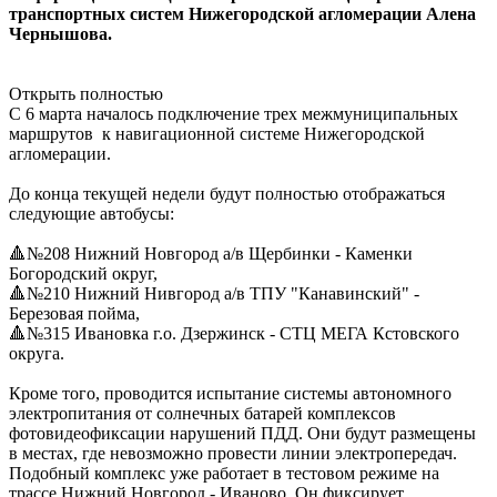
транспортных систем Нижегородской агломерации Алена
Чернышова.
Открыть полностью
С 6 марта началось подключение трех межмуниципальных
маршрутов к навигационной системе Нижегородской
агломерации.
До конца текущей недели будут полностью отображаться
следующие автобусы:
🔺№208 Нижний Новгород а/в Щербинки - Каменки
Богородский округ,
🔺№210 Нижний Нивгород а/в ТПУ "Канавинский" -
Березовая пойма,
🔺№315 Ивановка г.о. Дзержинск - СТЦ МЕГА Кстовского
округа.
Кроме того, проводится испытание системы автономного
электропитания от солнечных батарей комплексов
фотовидеофиксации нарушений ПДД. Они будут размещены
в местах, где невозможно провести линии электропередач.
Подобный комплекс уже работает в тестовом режиме на
трассе Нижний Новгород - Иваново. Он фиксирует