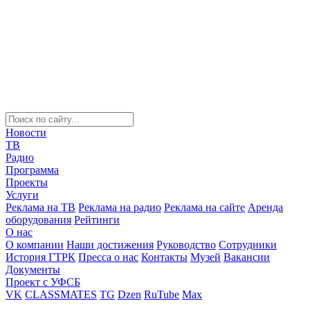
Новости
ТВ
Радио
Программа
Проекты
Услуги
Реклама на ТВ
Реклама на радио
Реклама на сайте
Аренда
оборудования
Рейтинги
О нас
О компании
Наши достижения
Руководство
Сотрудники
История ГТРК
Пресса о нас
Контакты
Музей
Вакансии
Документы
Проект с УФСБ
VK
CLASSMATES
TG
Dzen
RuTube
Max