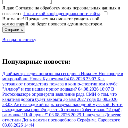
Я даю Согласие на обработку моих персональных данных и
согласен с
Политикой конфиденциальности сайта
.
Внимание! Прежде чем вы сможете увидеть свой
комментарий, он будет проверен администратором.
Отправить
Возврат к списку
Популярные новости:
Двойная трагедия произошла сегодня в Нижнем Новгороде в
микрорайоне Новая Кузнечиха
04.08.2026 23:03
Как
устраняют последствия пожара в конно-спортивном клубе
"Аллюр" и где нашли приют лошади?
04.08.2026 10:07
В
Ростехнадзоре опровергли заявление ряда СМИ о том, что
канатная дорога будет закрыта до мая 2027 года
03.08.2026
23:03
Автозаводский парк зазвучал народной музыкой. В эти
выходные там прошёл десятый открытый фестиваль "Играй,
гармошка! Пой, душа!"
03.08.2026 20:29
1 августа в Дивееве
отметили День памяти преподобного Серафима Саровского
03.08.2026 14:44