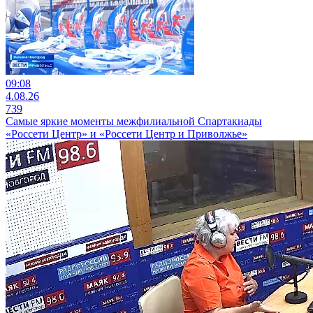
09:08
4.08.26
739
Самые яркие моменты межфилиальной Спартакиады
«Россети Центр» и «Россети Центр и Приволжье»