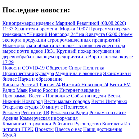
Последние новости:
Кинопремьеры недели с Мариной Ревягиной (08.08.2026)
11:37
Хранители времени. Моржи
10:07
Программа передач
телеканала “Нижний Новгород 24” на 8 августа
06:00
Объём
экспорта продукции агропромышленных предприятий
Нижегородской области в январе – в июле текущего года
вырос почти вдвое
18:31
Крупный пожар потушили на
деревообрабатывающем предприятии в Воротынском округе
17:29
Новости
COVID-19
Общество
Спорт
Политика
Происшествия
Культура
Медицина и экология
Экономика и
бизнес
Наука и образование
Каналы
Россия 1
Россия 24
Нижний Новгород 24
Вести FM
Радио Маяк
Радио России
Интернет-вещание
Программы
Вести - Приволжье
События недели
Вести.
Нижний Новгород
Вести малых городов
Вести-Интервью
Открытая студия
10 минут с Политехом
Реклама
Рейтинги
ТВ
Реклама на Радио
Реклама на сайте
Аренда
Коммерческая информация
Компания
Сотрудники
Рейтинги
Руководство
Контакты
Из
истории ГТРК
Проекты
Пресса о нас
Наши достижения
Музей