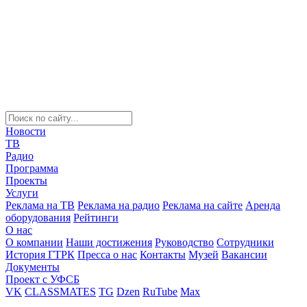
Новости
ТВ
Радио
Программа
Проекты
Услуги
Реклама на ТВ
Реклама на радио
Реклама на сайте
Аренда
оборудования
Рейтинги
О нас
О компании
Наши достижения
Руководство
Сотрудники
История ГТРК
Пресса о нас
Контакты
Музей
Вакансии
Документы
Проект с УФСБ
VK
CLASSMATES
TG
Dzen
RuTube
Max