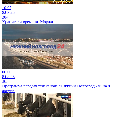
10:07
8.08.26
304
Хранители времени. Моржи
06:00
8.08.26
363
Программа передач телеканала “Нижний Новгород 24” на 8
августа