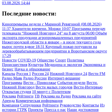
03.08.2026 14:44
Последние новости:
Кинопремьеры недели с Мариной Ревягиной (08.08.2026)
11:37
Хранители времени. Моржи
10:07
Программа передач
телеканала “Нижний Новгород 24” на 8 августа
06:00
Объём
экспорта продукции агропромышленных предприятий
Нижегородской области в январе – в июле текущего года
вырос почти вдвое
18:31
Крупный пожар потушили на
деревообрабатывающем предприятии в Воротынском округе
17:29
Новости
COVID-19
Общество
Спорт
Политика
Происшествия
Культура
Медицина и экология
Экономика и
бизнес
Наука и образование
Каналы
Россия 1
Россия 24
Нижний Новгород 24
Вести FM
Радио Маяк
Радио России
Интернет-вещание
Программы
Вести - Приволжье
События недели
Вести.
Нижний Новгород
Вести малых городов
Вести-Интервью
Открытая студия
10 минут с Политехом
Реклама
Рейтинги
ТВ
Реклама на Радио
Реклама на сайте
Аренда
Коммерческая информация
Компания
Сотрудники
Рейтинги
Руководство
Контакты
Из
истории ГТРК
Проекты
Пресса о нас
Наши достижения