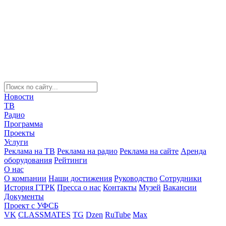
Новости
ТВ
Радио
Программа
Проекты
Услуги
Реклама на ТВ
Реклама на радио
Реклама на сайте
Аренда
оборудования
Рейтинги
О нас
О компании
Наши достижения
Руководство
Сотрудники
История ГТРК
Пресса о нас
Контакты
Музей
Вакансии
Документы
Проект с УФСБ
VK
CLASSMATES
TG
Dzen
RuTube
Max