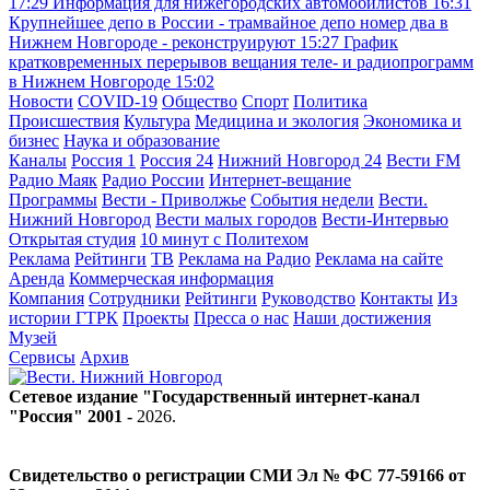
17:29
Информация для нижегородских автомобилистов
16:31
Крупнейшее депо в России - трамвайное депо номер два в
Нижнем Новгороде - реконструируют
15:27
График
кратковременных перерывов вещания теле- и радиопрограмм
в Нижнем Новгороде
15:02
Новости
COVID-19
Общество
Спорт
Политика
Происшествия
Культура
Медицина и экология
Экономика и
бизнес
Наука и образование
Каналы
Россия 1
Россия 24
Нижний Новгород 24
Вести FM
Радио Маяк
Радио России
Интернет-вещание
Программы
Вести - Приволжье
События недели
Вести.
Нижний Новгород
Вести малых городов
Вести-Интервью
Открытая студия
10 минут с Политехом
Реклама
Рейтинги
ТВ
Реклама на Радио
Реклама на сайте
Аренда
Коммерческая информация
Компания
Сотрудники
Рейтинги
Руководство
Контакты
Из
истории ГТРК
Проекты
Пресса о нас
Наши достижения
Музей
Сервисы
Архив
Сетевое издание "Государственный интернет-канал
"Россия" 2001 -
2026
.
Свидетельство о регистрации СМИ Эл № ФС 77-59166 от