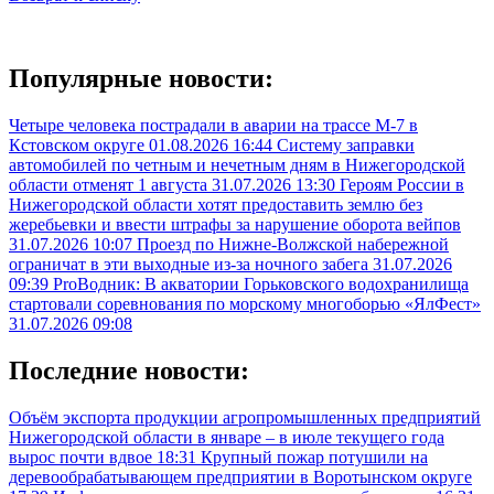
Популярные новости:
Четыре человека пострадали в аварии на трассе М-7 в
Кстовском округе
01.08.2026 16:44
Систему заправки
автомобилей по четным и нечетным дням в Нижегородской
области отменят 1 августа
31.07.2026 13:30
Героям России в
Нижегородской области хотят предоставить землю без
жеребьевки и ввести штрафы за нарушение оборота вейпов
31.07.2026 10:07
Проезд по Нижне-Волжской набережной
ограничат в эти выходные из-за ночного забега
31.07.2026
09:39
ProВодник: В акватории Горьковского водохранилища
стартовали соревнования по морскому многоборью «ЯлФест»
31.07.2026 09:08
Последние новости:
Объём экспорта продукции агропромышленных предприятий
Нижегородской области в январе – в июле текущего года
вырос почти вдвое
18:31
Крупный пожар потушили на
деревообрабатывающем предприятии в Воротынском округе