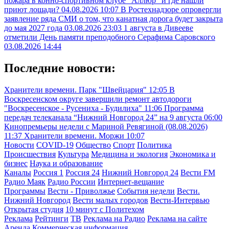
пожара в конно-спортивном клубе "Аллюр" и где нашли
приют лошади?
04.08.2026 10:07
В Ростехнадзоре опровергли
заявление ряда СМИ о том, что канатная дорога будет закрыта
до мая 2027 года
03.08.2026 23:03
1 августа в Дивееве
отметили День памяти преподобного Серафима Саровского
03.08.2026 14:44
Последние новости:
Хранители времени. Парк "Швейцария"
12:05
В
Воскресенском округе завершили ремонт автодороги
"Воскресенское - Русениха - Будилиха"
11:06
Программа
передач телеканала “Нижний Новгород 24” на 9 августа
06:00
Кинопремьеры недели с Мариной Ревягиной (08.08.2026)
11:37
Хранители времени. Моржи
10:07
Новости
COVID-19
Общество
Спорт
Политика
Происшествия
Культура
Медицина и экология
Экономика и
бизнес
Наука и образование
Каналы
Россия 1
Россия 24
Нижний Новгород 24
Вести FM
Радио Маяк
Радио России
Интернет-вещание
Программы
Вести - Приволжье
События недели
Вести.
Нижний Новгород
Вести малых городов
Вести-Интервью
Открытая студия
10 минут с Политехом
Реклама
Рейтинги
ТВ
Реклама на Радио
Реклама на сайте
Аренда
Коммерческая информация