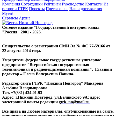
Компания
Сотрудники
Рейтинги
Руководство
Контакты
Из
истории ГТРК
Проекты
Пресса о нас
Наши достижения
Музей
Сервисы
Архив
Сетевое издание "Государственный интернет-канал
"Россия" 2001 -
2026
.
Свидетельство о регистрации СМИ Эл № ФС 77-59166 от
22 августа 2014 года.
Учредитель федеральное государственное унитарное
предприятие "Всероссийская государственная
телевизионная и радиовещательная компания". Главный
редактор – Елена Валерьевна Панина.
Редактор сайта ГТРК "Нижний Новгород" Макарова
Альбина Владимировна
Тел. +7(831) 434-01-93
Адрес: г.Нижний Новгород, ул.Белинского 9А; адрес
электронной почты редакции
gtrk_nn@mail.ru
Все права на любые материалы, опубликованные на сайте,
защищены в соответствии с российским и международным