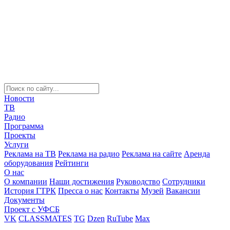
Новости
ТВ
Радио
Программа
Проекты
Услуги
Реклама на ТВ
Реклама на радио
Реклама на сайте
Аренда
оборудования
Рейтинги
О нас
О компании
Наши достижения
Руководство
Сотрудники
История ГТРК
Пресса о нас
Контакты
Музей
Вакансии
Документы
Проект с УФСБ
VK
CLASSMATES
TG
Dzen
RuTube
Max