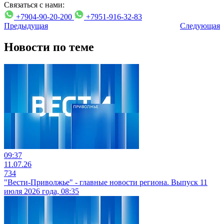
Связаться с нами:
+7904-90-20-200
+7951-916-32-83
Предыдущая
Следующая
Новости по теме
09:37
11.07.26
734
"Вести-Приволжье" - главные новости региона. Выпуск 11
июля 2026 года, 08:35