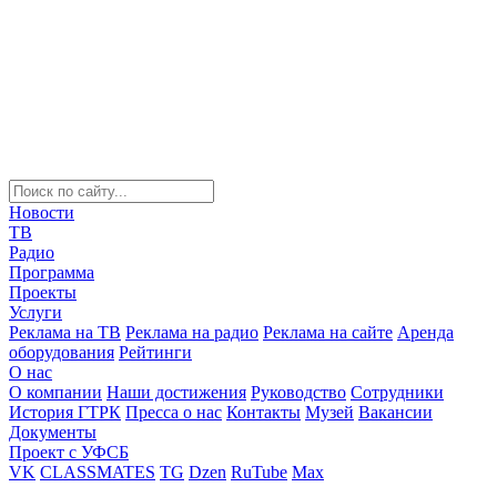
Новости
ТВ
Радио
Программа
Проекты
Услуги
Реклама на ТВ
Реклама на радио
Реклама на сайте
Аренда
оборудования
Рейтинги
О нас
О компании
Наши достижения
Руководство
Сотрудники
История ГТРК
Пресса о нас
Контакты
Музей
Вакансии
Документы
Проект с УФСБ
VK
CLASSMATES
TG
Dzen
RuTube
Max