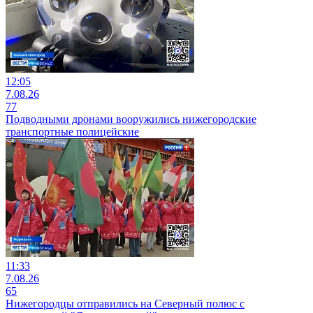
12:05
7.08.26
77
Подводными дронами вооружились нижегородские
транспортные полицейские
11:33
7.08.26
65
Нижегородцы отправились на Северный полюс с