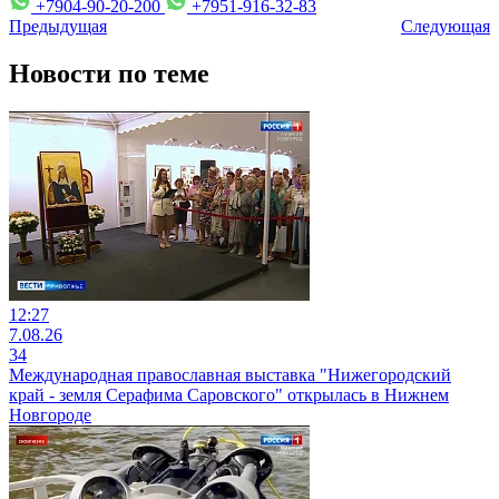
+7904-90-20-200
+7951-916-32-83
Предыдущая
Следующая
Новости по теме
12:27
7.08.26
34
Международная православная выставка "Нижегородский
край - земля Серафима Саровского" открылась в Нижнем
Новгороде