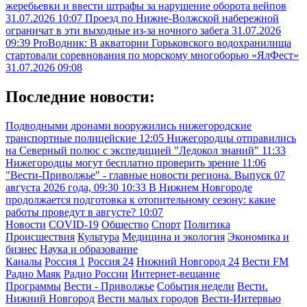
жеребьевки и ввести штрафы за нарушение оборота вейпов
31.07.2026 10:07
Проезд по Нижне-Волжской набережной
ограничат в эти выходные из-за ночного забега
31.07.2026
09:39
ProВодник: В акватории Горьковского водохранилища
стартовали соревнования по морскому многоборью «ЯлФест»
31.07.2026 09:08
Последние новости:
Подводными дронами вооружились нижегородские
транспортные полицейские
12:05
Нижегородцы отправились
на Северный полюс с экспедицией "Ледокол знаний"
11:33
Нижегородцы могут бесплатно проверить зрение
11:06
"Вести-Приволжье" - главные новости региона. Выпуск 07
августа 2026 года, 09:30
10:33
В Нижнем Новгороде
продолжается подготовка к отопительному сезону: какие
работы проведут в августе?
10:07
Новости
COVID-19
Общество
Спорт
Политика
Происшествия
Культура
Медицина и экология
Экономика и
бизнес
Наука и образование
Каналы
Россия 1
Россия 24
Нижний Новгород 24
Вести FM
Радио Маяк
Радио России
Интернет-вещание
Программы
Вести - Приволжье
События недели
Вести.
Нижний Новгород
Вести малых городов
Вести-Интервью