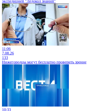
экспедицией "Ледокол знаний"
11:06
7.08.26
133
Нижегородцы могут бесплатно проверить зрение
10:33