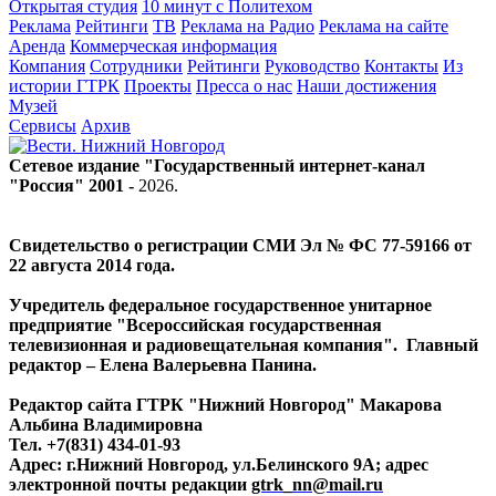
Открытая студия
10 минут с Политехом
Реклама
Рейтинги
ТВ
Реклама на Радио
Реклама на сайте
Аренда
Коммерческая информация
Компания
Сотрудники
Рейтинги
Руководство
Контакты
Из
истории ГТРК
Проекты
Пресса о нас
Наши достижения
Музей
Сервисы
Архив
Сетевое издание "Государственный интернет-канал
"Россия" 2001 -
2026
.
Свидетельство о регистрации СМИ Эл № ФС 77-59166 от
22 августа 2014 года.
Учредитель федеральное государственное унитарное
предприятие "Всероссийская государственная
телевизионная и радиовещательная компания". Главный
редактор – Елена Валерьевна Панина.
Редактор сайта ГТРК "Нижний Новгород" Макарова
Альбина Владимировна
Тел. +7(831) 434-01-93
Адрес: г.Нижний Новгород, ул.Белинского 9А; адрес
электронной почты редакции
gtrk_nn@mail.ru