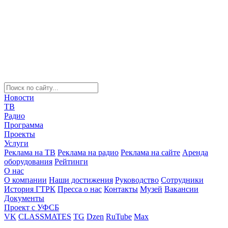
Новости
ТВ
Радио
Программа
Проекты
Услуги
Реклама на ТВ
Реклама на радио
Реклама на сайте
Аренда
оборудования
Рейтинги
О нас
О компании
Наши достижения
Руководство
Сотрудники
История ГТРК
Пресса о нас
Контакты
Музей
Вакансии
Документы
Проект с УФСБ
VK
CLASSMATES
TG
Dzen
RuTube
Max