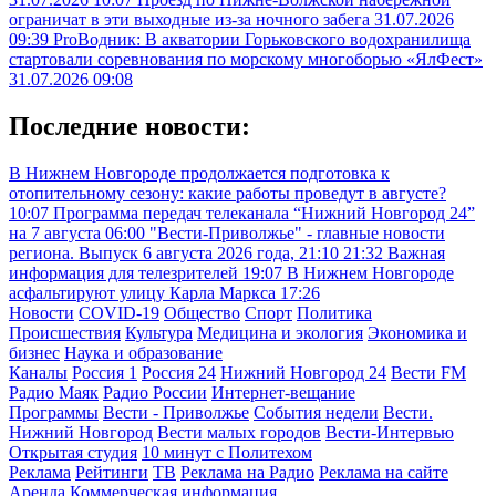
ограничат в эти выходные из-за ночного забега
31.07.2026
09:39
ProВодник: В акватории Горьковского водохранилища
стартовали соревнования по морскому многоборью «ЯлФест»
31.07.2026 09:08
Последние новости:
В Нижнем Новгороде продолжается подготовка к
отопительному сезону: какие работы проведут в августе?
10:07
Программа передач телеканала “Нижний Новгород 24”
на 7 августа
06:00
"Вести-Приволжье" - главные новости
региона. Выпуск 6 августа 2026 года, 21:10
21:32
Важная
информация для телезрителей
19:07
В Нижнем Новгороде
асфальтируют улицу Карла Маркса
17:26
Новости
COVID-19
Общество
Спорт
Политика
Происшествия
Культура
Медицина и экология
Экономика и
бизнес
Наука и образование
Каналы
Россия 1
Россия 24
Нижний Новгород 24
Вести FM
Радио Маяк
Радио России
Интернет-вещание
Программы
Вести - Приволжье
События недели
Вести.
Нижний Новгород
Вести малых городов
Вести-Интервью
Открытая студия
10 минут с Политехом
Реклама
Рейтинги
ТВ
Реклама на Радио
Реклама на сайте
Аренда
Коммерческая информация