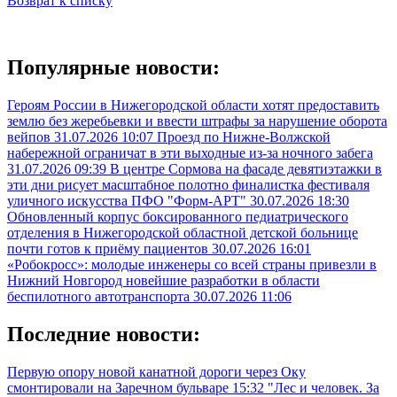
Возврат к списку
Популярные новости:
Героям России в Нижегородской области хотят предоставить
землю без жеребьевки и ввести штрафы за нарушение оборота
вейпов
31.07.2026 10:07
Проезд по Нижне-Волжской
набережной ограничат в эти выходные из-за ночного забега
31.07.2026 09:39
В центре Сормова на фасаде девятиэтажки в
эти дни рисует масштабное полотно финалистка фестиваля
уличного искусства ПФО "Форм-АРТ"
30.07.2026 18:30
Обновленный корпус боксированного педиатрического
отделения в Нижегородской областной детской больнице
почти готов к приёму пациентов
30.07.2026 16:01
«Робокросс»: молодые инженеры со всей страны привезли в
Нижний Новгород новейшие разработки в области
беспилотного автотранспорта
30.07.2026 11:06
Последние новости:
Первую опору новой канатной дороги через Оку
смонтировали на Заречном бульваре
15:32
"Лес и человек. За