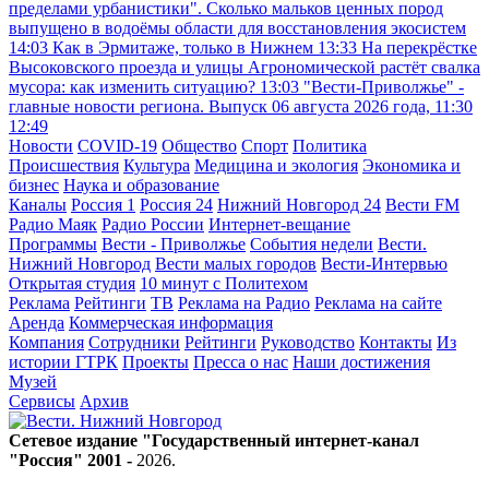
пределами урбанистики". Сколько мальков ценных пород
выпущено в водоёмы области для восстановления экосистем
14:03
Как в Эрмитаже, только в Нижнем
13:33
На перекрёстке
Высоковского проезда и улицы Агрономической растёт свалка
мусора: как изменить ситуацию?
13:03
"Вести-Приволжье" -
главные новости региона. Выпуск 06 августа 2026 года, 11:30
12:49
Новости
COVID-19
Общество
Спорт
Политика
Происшествия
Культура
Медицина и экология
Экономика и
бизнес
Наука и образование
Каналы
Россия 1
Россия 24
Нижний Новгород 24
Вести FM
Радио Маяк
Радио России
Интернет-вещание
Программы
Вести - Приволжье
События недели
Вести.
Нижний Новгород
Вести малых городов
Вести-Интервью
Открытая студия
10 минут с Политехом
Реклама
Рейтинги
ТВ
Реклама на Радио
Реклама на сайте
Аренда
Коммерческая информация
Компания
Сотрудники
Рейтинги
Руководство
Контакты
Из
истории ГТРК
Проекты
Пресса о нас
Наши достижения
Музей
Сервисы
Архив
Сетевое издание "Государственный интернет-канал
"Россия" 2001 -
2026
.