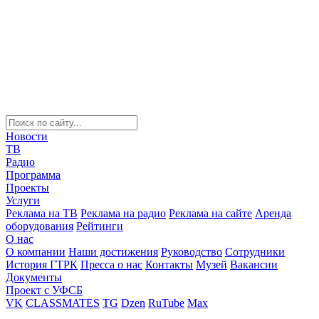
Новости
ТВ
Радио
Программа
Проекты
Услуги
Реклама на ТВ
Реклама на радио
Реклама на сайте
Аренда
оборудования
Рейтинги
О нас
О компании
Наши достижения
Руководство
Сотрудники
История ГТРК
Пресса о нас
Контакты
Музей
Вакансии
Документы
Проект с УФСБ
VK
CLASSMATES
TG
Dzen
RuTube
Max