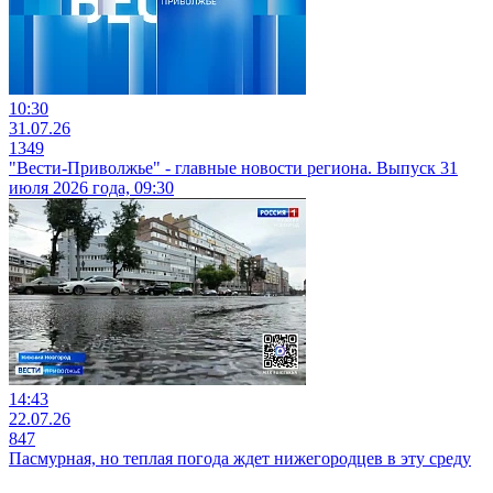
10:30
31.07.26
1349
"Вести-Приволжье" - главные новости региона. Выпуск 31
июля 2026 года, 09:30
14:43
22.07.26
847
Пасмурная, но теплая погода ждет нижегородцев в эту среду