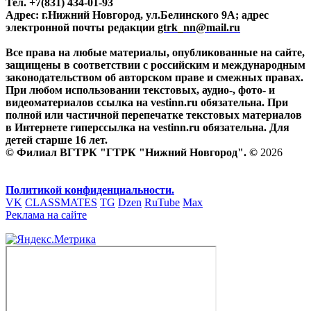
Тел. +7(831) 434-01-93
Адрес: г.Нижний Новгород, ул.Белинского 9А; адрес
электронной почты редакции
gtrk_nn@mail.ru
Все права на любые материалы, опубликованные на сайте,
защищены в соответствии с российским и международным
законодательством об авторском праве и смежных правах.
При любом использовании текстовых, аудио-, фото- и
видеоматериалов ссылка на vestinn.ru обязательна. При
полной или частичной перепечатке текстовых материалов
в Интернете гиперссылка на vestinn.ru обязательна. Для
детей старше 16 лет.
© Филиал ВГТРК "ГТРК "Нижний Новгород". ©
2026
Политикой конфиденциальности.
VK
CLASSMATES
TG
Dzen
RuTube
Max
Реклама на сайте