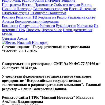
Радио Маяк
Радио России
Интернет-вещание
Программы
Вести - Приволжье
События недели
Вести.
Нижний Новгород
Вести малых городов
Вести-Интервью
Открытая студия
10 минут с Политехом
Реклама
Рейтинги
ТВ
Реклама на Радио
Реклама на сайте
Аренда
Коммерческая информация
Компания
Сотрудники
Рейтинги
Руководство
Контакты
Из
истории ГТРК
Проекты
Пресса о нас
Наши достижения
Музей
Сервисы
Архив
Сетевое издание "Государственный интернет-канал
"Россия" 2001 -
2026
.
Свидетельство о регистрации СМИ Эл № ФС 77-59166 от
22 августа 2014 года.
Учредитель федеральное государственное унитарное
предприятие "Всероссийская государственная
телевизионная и радиовещательная компания". Главный
редактор – Елена Валерьевна Панина.
Редактор сайта ГТРК "Нижний Новгород" Макарова
Альбина Владимировна