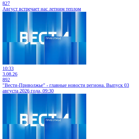
827
Август встречает нас летним теплом
10:33
3.08.26
892
"Вести-Приволжье" - главные новости региона. Выпуск 03
августа 2026 года, 09:30