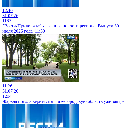
12:40
31.07.26
1167
"Вести-Приволжье" - главные новости региона. Выпуск 30
июля 2026 года, 11:30
11:26
31.07.26
1204
Жаркая погода вернется в Нижегородскую область уже завтра