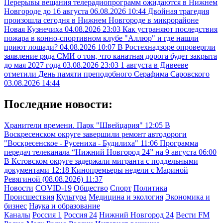
Перерывы вещания телерадиопрограмм ожидаются в Нижнем
Новгороде до 16 августа
06.08.2026 10:44
Двойная трагедия
произошла сегодня в Нижнем Новгороде в микрорайоне
Новая Кузнечиха
04.08.2026 23:03
Как устраняют последствия
пожара в конно-спортивном клубе "Аллюр" и где нашли
приют лошади?
04.08.2026 10:07
В Ростехнадзоре опровергли
заявление ряда СМИ о том, что канатная дорога будет закрыта
до мая 2027 года
03.08.2026 23:03
1 августа в Дивееве
отметили День памяти преподобного Серафима Саровского
03.08.2026 14:44
Последние новости:
Хранители времени. Парк "Швейцария"
12:05
В
Воскресенском округе завершили ремонт автодороги
"Воскресенское - Русениха - Будилиха"
11:06
Программа
передач телеканала “Нижний Новгород 24” на 9 августа
06:00
В Кстовском округе задержали мигранта с поддельными
документами
12:18
Кинопремьеры недели с Мариной
Ревягиной (08.08.2026)
11:37
Новости
COVID-19
Общество
Спорт
Политика
Происшествия
Культура
Медицина и экология
Экономика и
бизнес
Наука и образование
Каналы
Россия 1
Россия 24
Нижний Новгород 24
Вести FM