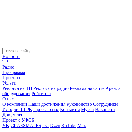
Новости
ТВ
Радио
Программа
Проекты
Услуги
Реклама на ТВ
Реклама на радио
Реклама на сайте
Аренда
оборудования
Рейтинги
О нас
О компании
Наши достижения
Руководство
Сотрудники
История ГТРК
Пресса о нас
Контакты
Музей
Вакансии
Документы
Проект с УФСБ
VK
CLASSMATES
TG
Dzen
RuTube
Max