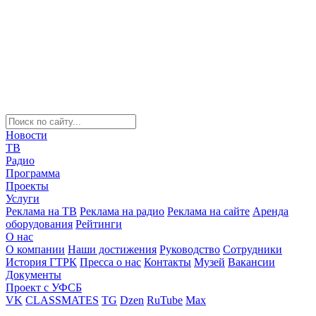
Новости
ТВ
Радио
Программа
Проекты
Услуги
Реклама на ТВ
Реклама на радио
Реклама на сайте
Аренда
оборудования
Рейтинги
О нас
О компании
Наши достижения
Руководство
Сотрудники
История ГТРК
Пресса о нас
Контакты
Музей
Вакансии
Документы
Проект с УФСБ
VK
CLASSMATES
TG
Dzen
RuTube
Max