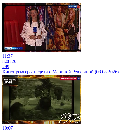
11:37
8.08.26
299
Кинопремьеры недели с Мариной Ревягиной (08.08.2026)
10:07