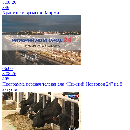
8.08.26
346
Хранители времени. Моржи
06:00
8.08.26
405
Программа передач телеканала “Нижний Новгород 24” на 8
августа