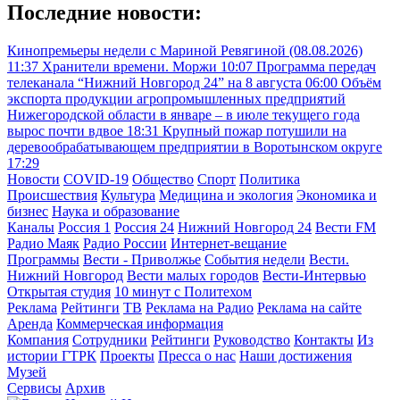
Последние новости:
Кинопремьеры недели с Мариной Ревягиной (08.08.2026)
11:37
Хранители времени. Моржи
10:07
Программа передач
телеканала “Нижний Новгород 24” на 8 августа
06:00
Объём
экспорта продукции агропромышленных предприятий
Нижегородской области в январе – в июле текущего года
вырос почти вдвое
18:31
Крупный пожар потушили на
деревообрабатывающем предприятии в Воротынском округе
17:29
Новости
COVID-19
Общество
Спорт
Политика
Происшествия
Культура
Медицина и экология
Экономика и
бизнес
Наука и образование
Каналы
Россия 1
Россия 24
Нижний Новгород 24
Вести FM
Радио Маяк
Радио России
Интернет-вещание
Программы
Вести - Приволжье
События недели
Вести.
Нижний Новгород
Вести малых городов
Вести-Интервью
Открытая студия
10 минут с Политехом
Реклама
Рейтинги
ТВ
Реклама на Радио
Реклама на сайте
Аренда
Коммерческая информация
Компания
Сотрудники
Рейтинги
Руководство
Контакты
Из
истории ГТРК
Проекты
Пресса о нас
Наши достижения
Музей
Сервисы
Архив