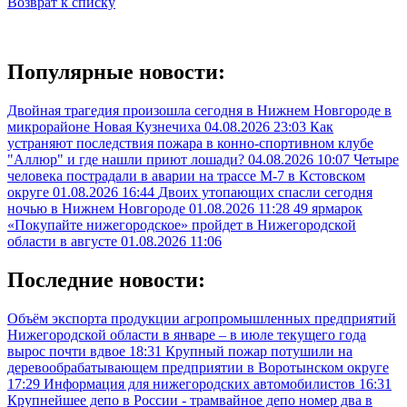
Возврат к списку
Популярные новости:
Двойная трагедия произошла сегодня в Нижнем Новгороде в
микрорайоне Новая Кузнечиха
04.08.2026 23:03
Как
устраняют последствия пожара в конно-спортивном клубе
"Аллюр" и где нашли приют лошади?
04.08.2026 10:07
Четыре
человека пострадали в аварии на трассе М-7 в Кстовском
округе
01.08.2026 16:44
Двоих утопающих спасли сегодня
ночью в Нижнем Новгороде
01.08.2026 11:28
49 ярмарок
«Покупайте нижегородское» пройдет в Нижегородской
области в августе
01.08.2026 11:06
Последние новости:
Объём экспорта продукции агропромышленных предприятий
Нижегородской области в январе – в июле текущего года
вырос почти вдвое
18:31
Крупный пожар потушили на
деревообрабатывающем предприятии в Воротынском округе
17:29
Информация для нижегородских автомобилистов
16:31
Крупнейшее депо в России - трамвайное депо номер два в