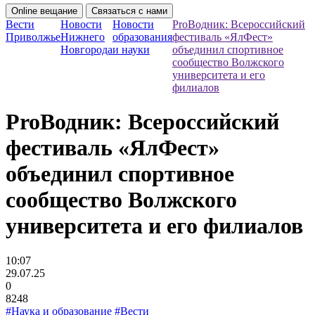
Online вещание
Связаться с нами
Вести
Новости
Новости
ProВодник: Всероссийский
Приволжье
Нижнего
образования
фестиваль «ЯлФест»
Новгорода
и науки
объединил спортивное
сообщество Волжского
университета и его
филиалов
ProВодник: Всероссийский
фестиваль «ЯлФест»
объединил спортивное
сообщество Волжского
университета и его филиалов
10:07
29.07.25
0
8248
#Наука и образование
#Вести