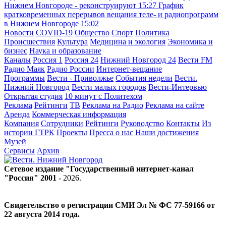
Нижнем Новгороде - реконструируют
15:27
График
кратковременных перерывов вещания теле- и радиопрограмм
в Нижнем Новгороде
15:02
Новости
COVID-19
Общество
Спорт
Политика
Происшествия
Культура
Медицина и экология
Экономика и
бизнес
Наука и образование
Каналы
Россия 1
Россия 24
Нижний Новгород 24
Вести FM
Радио Маяк
Радио России
Интернет-вещание
Программы
Вести - Приволжье
События недели
Вести.
Нижний Новгород
Вести малых городов
Вести-Интервью
Открытая студия
10 минут с Политехом
Реклама
Рейтинги
ТВ
Реклама на Радио
Реклама на сайте
Аренда
Коммерческая информация
Компания
Сотрудники
Рейтинги
Руководство
Контакты
Из
истории ГТРК
Проекты
Пресса о нас
Наши достижения
Музей
Сервисы
Архив
Сетевое издание "Государственный интернет-канал
"Россия" 2001 -
2026
.
Свидетельство о регистрации СМИ Эл № ФС 77-59166 от
22 августа 2014 года.