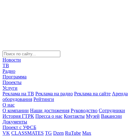
Новости
ТВ
Радио
Программа
Проекты
Услуги
Реклама на ТВ
Реклама на радио
Реклама на сайте
Аренда
оборудования
Рейтинги
О нас
О компании
Наши достижения
Руководство
Сотрудники
История ГТРК
Пресса о нас
Контакты
Музей
Вакансии
Документы
Проект с УФСБ
VK
CLASSMATES
TG
Dzen
RuTube
Max