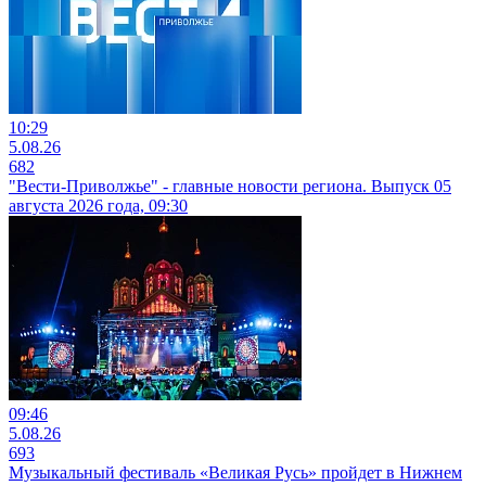
10:29
5.08.26
682
"Вести-Приволжье" - главные новости региона. Выпуск 05
августа 2026 года, 09:30
09:46
5.08.26
693
Музыкальный фестиваль «Великая Русь» пройдет в Нижнем