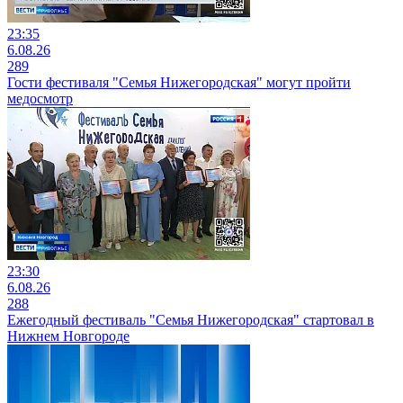
23:35
6.08.26
289
Гости фестиваля "Семья Нижегородская" могут пройти
медосмотр
23:30
6.08.26
288
Ежегодный фестиваль "Семья Нижегородская" стартовал в
Нижнем Новгороде