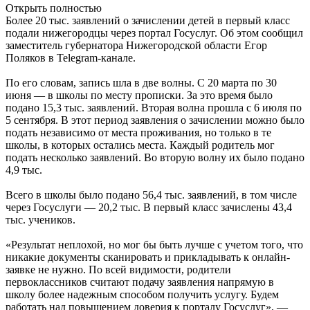
Открыть полностью
Более 20 тыс. заявлений о зачислении детей в первый класс
подали нижегородцы через портал Госуслуг. Об этом сообщил
заместитель губернатора Нижегородской области Егор
Поляков в Telegram-канале.
По его словам, запись шла в две волны. С 20 марта по 30
июня — в школы по месту прописки. За это время было
подано 15,3 тыс. заявлений. Вторая волна прошла с 6 июля по
5 сентября. В этот период заявления о зачислении можно было
подать независимо от места проживания, но только в те
школы, в которых остались места. Каждый родитель мог
подать несколько заявлений. Во вторую волну их было подано
4,9 тыс.
Всего в школы было подано 56,4 тыс. заявлений, в том числе
через Госуслуги — 20,2 тыс. В первый класс зачислены 43,4
тыс. учеников.
«Результат неплохой, но мог бы быть лучше с учетом того, что
никакие документы сканировать и прикладывать к онлайн-
заявке не нужно. По всей видимости, родители
первоклассников считают подачу заявления напрямую в
школу более надежным способом получить услугу. Будем
работать над повышением доверия к порталу Госуслуг», —