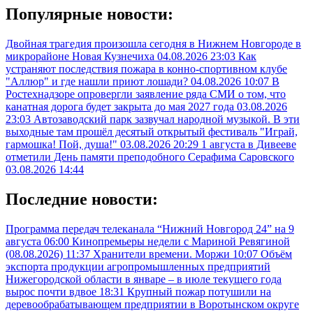
Популярные новости:
Двойная трагедия произошла сегодня в Нижнем Новгороде в
микрорайоне Новая Кузнечиха
04.08.2026 23:03
Как
устраняют последствия пожара в конно-спортивном клубе
"Аллюр" и где нашли приют лошади?
04.08.2026 10:07
В
Ростехнадзоре опровергли заявление ряда СМИ о том, что
канатная дорога будет закрыта до мая 2027 года
03.08.2026
23:03
Автозаводский парк зазвучал народной музыкой. В эти
выходные там прошёл десятый открытый фестиваль "Играй,
гармошка! Пой, душа!"
03.08.2026 20:29
1 августа в Дивееве
отметили День памяти преподобного Серафима Саровского
03.08.2026 14:44
Последние новости:
Программа передач телеканала “Нижний Новгород 24” на 9
августа
06:00
Кинопремьеры недели с Мариной Ревягиной
(08.08.2026)
11:37
Хранители времени. Моржи
10:07
Объём
экспорта продукции агропромышленных предприятий
Нижегородской области в январе – в июле текущего года
вырос почти вдвое
18:31
Крупный пожар потушили на
деревообрабатывающем предприятии в Воротынском округе