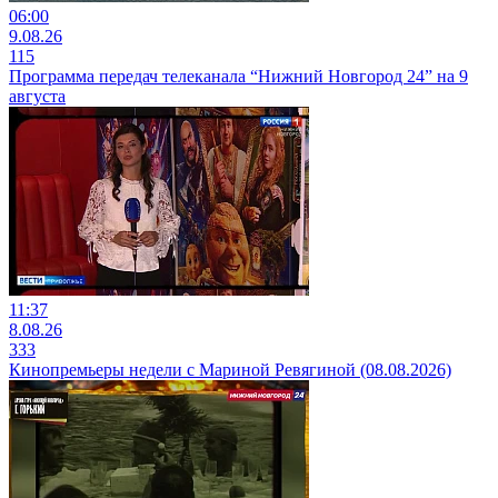
06:00
9.08.26
115
Программа передач телеканала “Нижний Новгород 24” на 9
августа
11:37
8.08.26
333
Кинопремьеры недели с Мариной Ревягиной (08.08.2026)