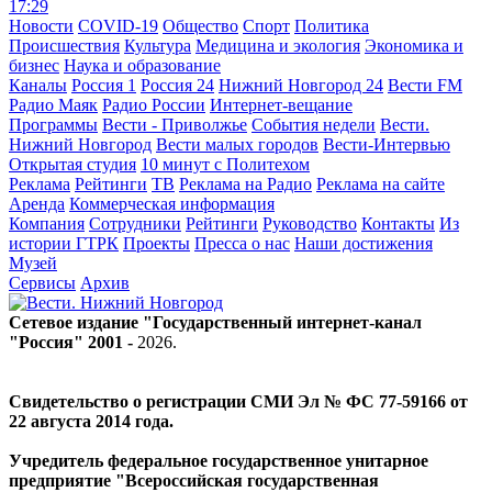
17:29
Новости
COVID-19
Общество
Спорт
Политика
Происшествия
Культура
Медицина и экология
Экономика и
бизнес
Наука и образование
Каналы
Россия 1
Россия 24
Нижний Новгород 24
Вести FM
Радио Маяк
Радио России
Интернет-вещание
Программы
Вести - Приволжье
События недели
Вести.
Нижний Новгород
Вести малых городов
Вести-Интервью
Открытая студия
10 минут с Политехом
Реклама
Рейтинги
ТВ
Реклама на Радио
Реклама на сайте
Аренда
Коммерческая информация
Компания
Сотрудники
Рейтинги
Руководство
Контакты
Из
истории ГТРК
Проекты
Пресса о нас
Наши достижения
Музей
Сервисы
Архив
Сетевое издание "Государственный интернет-канал
"Россия" 2001 -
2026
.
Свидетельство о регистрации СМИ Эл № ФС 77-59166 от
22 августа 2014 года.
Учредитель федеральное государственное унитарное
предприятие "Всероссийская государственная