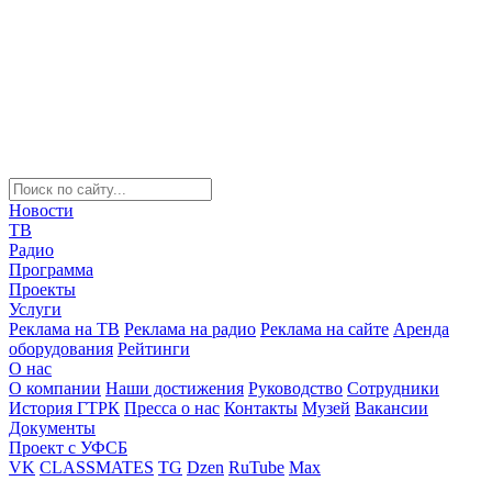
Новости
ТВ
Радио
Программа
Проекты
Услуги
Реклама на ТВ
Реклама на радио
Реклама на сайте
Аренда
оборудования
Рейтинги
О нас
О компании
Наши достижения
Руководство
Сотрудники
История ГТРК
Пресса о нас
Контакты
Музей
Вакансии
Документы
Проект с УФСБ
VK
CLASSMATES
TG
Dzen
RuTube
Max