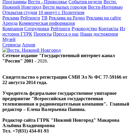
Программы
Вести - Приволжье
События недели
Вести.
Нижний Новгород
Вести малых городов
Вести-Интервью
Открытая студия
10 минут с Политехом
Реклама
Рейтинги
ТВ
Реклама на Радио
Реклама на сайте
Аренда
Коммерческая информация
Компания
Сотрудники
Рейтинги
Руководство
Контакты
Из
истории ГТРК
Проекты
Пресса о нас
Наши достижения
Музей
Сервисы
Архив
Сетевое издание "Государственный интернет-канал
"Россия" 2001 -
2026
.
Свидетельство о регистрации СМИ Эл № ФС 77-59166 от
22 августа 2014 года.
Учредитель федеральное государственное унитарное
предприятие "Всероссийская государственная
телевизионная и радиовещательная компания". Главный
редактор – Елена Валерьевна Панина.
Редактор сайта ГТРК "Нижний Новгород" Макарова
Альбина Владимировна
Тел. +7(831) 434-01-93