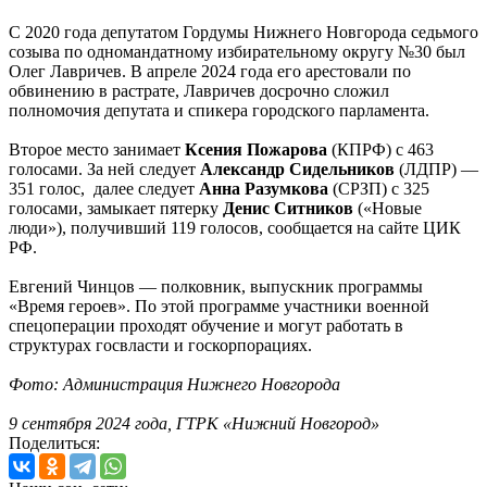
С 2020 года депутатом Гордумы Нижнего Новгорода седьмого
созыва по одномандатному избирательному округу №30 был
Олег Лавричев. В апреле 2024 года его арестовали по
обвинению в растрате, Лавричев досрочно сложил
полномочия депутата и спикера городского парламента.
Второе место занимает
Ксения Пожарова
(КПРФ) с 463
голосами. За ней следует
Александр Сидельников
(ЛДПР) —
351 голос, далее следует
Анна Разумкова
(СРЗП) с 325
голосами, замыкает пятерку
Денис Ситников
(«Новые
люди»), получивший 119 голосов, сообщается на сайте ЦИК
РФ.
Евгений Чинцов — полковник, выпускник программы
«Время героев». По этой программе участники военной
спецоперации проходят обучение и могут работать в
структурах госвласти и госкорпорациях.
Фото: Администрация Нижнего Новгорода
9 сентября 2024 года, ГТРК «Нижний Новгород»
Поделиться: