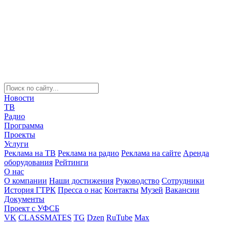
Новости
ТВ
Радио
Программа
Проекты
Услуги
Реклама на ТВ
Реклама на радио
Реклама на сайте
Аренда
оборудования
Рейтинги
О нас
О компании
Наши достижения
Руководство
Сотрудники
История ГТРК
Пресса о нас
Контакты
Музей
Вакансии
Документы
Проект с УФСБ
VK
CLASSMATES
TG
Dzen
RuTube
Max