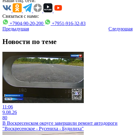
Наши соц. сети:
Связаться с нами:
+7904-90-20-200
+7951-916-32-83
Предыдущая
Следующая
Новости по теме
11:06
9.08.26
80
В Воскресенском округе завершили ремонт автодороги
"Воскресенское - Русениха - Будилиха"