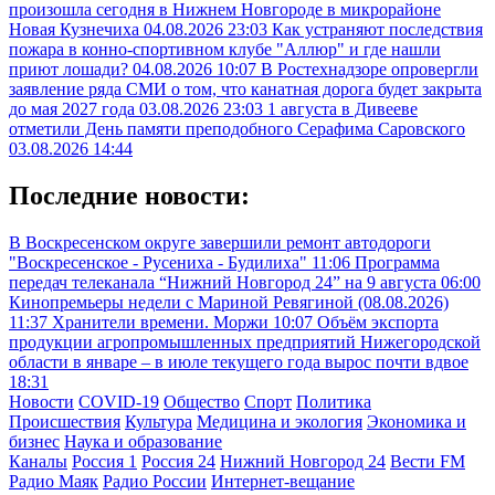
произошла сегодня в Нижнем Новгороде в микрорайоне
Новая Кузнечиха
04.08.2026 23:03
Как устраняют последствия
пожара в конно-спортивном клубе "Аллюр" и где нашли
приют лошади?
04.08.2026 10:07
В Ростехнадзоре опровергли
заявление ряда СМИ о том, что канатная дорога будет закрыта
до мая 2027 года
03.08.2026 23:03
1 августа в Дивееве
отметили День памяти преподобного Серафима Саровского
03.08.2026 14:44
Последние новости:
В Воскресенском округе завершили ремонт автодороги
"Воскресенское - Русениха - Будилиха"
11:06
Программа
передач телеканала “Нижний Новгород 24” на 9 августа
06:00
Кинопремьеры недели с Мариной Ревягиной (08.08.2026)
11:37
Хранители времени. Моржи
10:07
Объём экспорта
продукции агропромышленных предприятий Нижегородской
области в январе – в июле текущего года вырос почти вдвое
18:31
Новости
COVID-19
Общество
Спорт
Политика
Происшествия
Культура
Медицина и экология
Экономика и
бизнес
Наука и образование
Каналы
Россия 1
Россия 24
Нижний Новгород 24
Вести FM
Радио Маяк
Радио России
Интернет-вещание