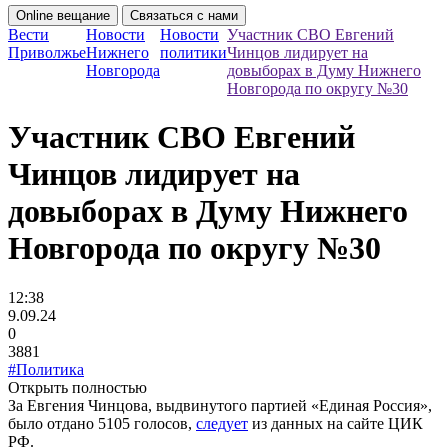
Online вещание
Связаться с нами
Вести
Новости
Новости
Участник СВО Евгений
Приволжье
Нижнего
политики
Чинцов лидирует на
Новгорода
довыборах в Думу Нижнего
Новгорода по округу №30
Участник СВО Евгений
Чинцов лидирует на
довыборах в Думу Нижнего
Новгорода по округу №30
12:38
9.09.24
0
3881
#Политика
Открыть полностью
За Евгения Чинцова, выдвинутого партией «Единая Россия»,
было отдано 5105 голосов,
следует
из данных на сайте ЦИК
РФ.