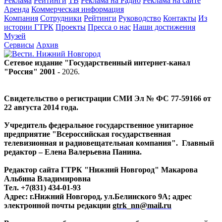
Реклама
Рейтинги
ТВ
Реклама на Радио
Реклама на сайте
Аренда
Коммерческая информация
Компания
Сотрудники
Рейтинги
Руководство
Контакты
Из
истории ГТРК
Проекты
Пресса о нас
Наши достижения
Музей
Сервисы
Архив
Сетевое издание "Государственный интернет-канал
"Россия" 2001 -
2026
.
Свидетельство о регистрации СМИ Эл № ФС 77-59166 от
22 августа 2014 года.
Учредитель федеральное государственное унитарное
предприятие "Всероссийская государственная
телевизионная и радиовещательная компания". Главный
редактор – Елена Валерьевна Панина.
Редактор сайта ГТРК "Нижний Новгород" Макарова
Альбина Владимировна
Тел. +7(831) 434-01-93
Адрес: г.Нижний Новгород, ул.Белинского 9А; адрес
электронной почты редакции
gtrk_nn@mail.ru