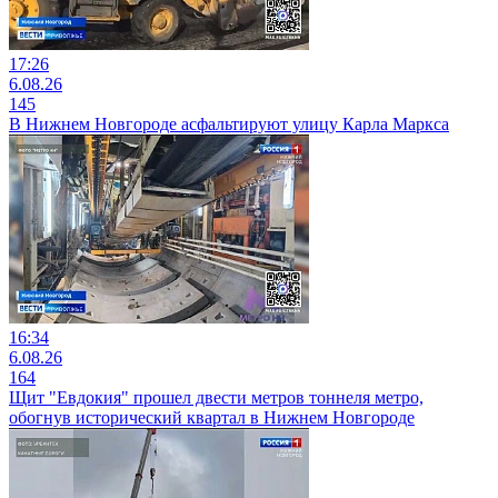
17:26
6.08.26
145
В Нижнем Новгороде асфальтируют улицу Карла Маркса
16:34
6.08.26
164
Щит "Евдокия" прошел двести метров тоннеля метро,
обогнув исторический квартал в Нижнем Новгороде