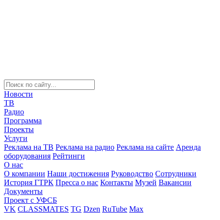
Новости
ТВ
Радио
Программа
Проекты
Услуги
Реклама на ТВ
Реклама на радио
Реклама на сайте
Аренда
оборудования
Рейтинги
О нас
О компании
Наши достижения
Руководство
Сотрудники
История ГТРК
Пресса о нас
Контакты
Музей
Вакансии
Документы
Проект с УФСБ
VK
CLASSMATES
TG
Dzen
RuTube
Max