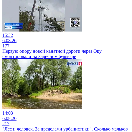
15:32
6.08.26
177
Первую опору новой канатной дороги через Оку
смонтировали на Заречном бульваре
14:03
6.08.26
217
"Лес и человек. За пределами урбанистики". Сколько мальков