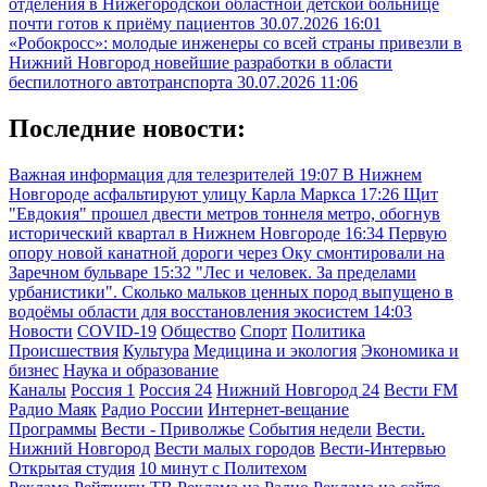
отделения в Нижегородской областной детской больнице
почти готов к приёму пациентов
30.07.2026 16:01
«Робокросс»: молодые инженеры со всей страны привезли в
Нижний Новгород новейшие разработки в области
беспилотного автотранспорта
30.07.2026 11:06
Последние новости:
Важная информация для телезрителей
19:07
В Нижнем
Новгороде асфальтируют улицу Карла Маркса
17:26
Щит
"Евдокия" прошел двести метров тоннеля метро, обогнув
исторический квартал в Нижнем Новгороде
16:34
Первую
опору новой канатной дороги через Оку смонтировали на
Заречном бульваре
15:32
"Лес и человек. За пределами
урбанистики". Сколько мальков ценных пород выпущено в
водоёмы области для восстановления экосистем
14:03
Новости
COVID-19
Общество
Спорт
Политика
Происшествия
Культура
Медицина и экология
Экономика и
бизнес
Наука и образование
Каналы
Россия 1
Россия 24
Нижний Новгород 24
Вести FM
Радио Маяк
Радио России
Интернет-вещание
Программы
Вести - Приволжье
События недели
Вести.
Нижний Новгород
Вести малых городов
Вести-Интервью
Открытая студия
10 минут с Политехом