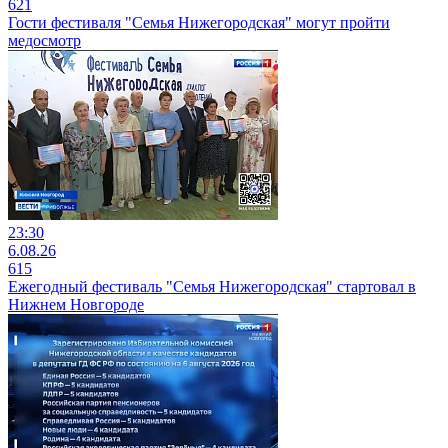
621
Гости фестиваля "Семья Нижегородская" могут пройти
медосмотр
23:30
6.08.26
615
Ежегодный фестиваль "Семья Нижегородская" стартовал в
Нижнем Новгороде