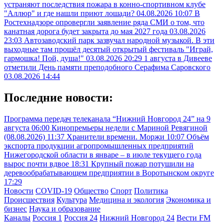
устраняют последствия пожара в конно-спортивном клубе
"Аллюр" и где нашли приют лошади?
04.08.2026 10:07
В
Ростехнадзоре опровергли заявление ряда СМИ о том, что
канатная дорога будет закрыта до мая 2027 года
03.08.2026
23:03
Автозаводский парк зазвучал народной музыкой. В эти
выходные там прошёл десятый открытый фестиваль "Играй,
гармошка! Пой, душа!"
03.08.2026 20:29
1 августа в Дивееве
отметили День памяти преподобного Серафима Саровского
03.08.2026 14:44
Последние новости:
Программа передач телеканала “Нижний Новгород 24” на 9
августа
06:00
Кинопремьеры недели с Мариной Ревягиной
(08.08.2026)
11:37
Хранители времени. Моржи
10:07
Объём
экспорта продукции агропромышленных предприятий
Нижегородской области в январе – в июле текущего года
вырос почти вдвое
18:31
Крупный пожар потушили на
деревообрабатывающем предприятии в Воротынском округе
17:29
Новости
COVID-19
Общество
Спорт
Политика
Происшествия
Культура
Медицина и экология
Экономика и
бизнес
Наука и образование
Каналы
Россия 1
Россия 24
Нижний Новгород 24
Вести FM