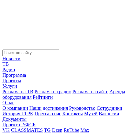
Новости
ТВ
Радио
Программа
Проекты
Услуги
Реклама на ТВ
Реклама на радио
Реклама на сайте
Аренда
оборудования
Рейтинги
О нас
О компании
Наши достижения
Руководство
Сотрудники
История ГТРК
Пресса о нас
Контакты
Музей
Вакансии
Документы
Проект с УФСБ
VK
CLASSMATES
TG
Dzen
RuTube
Max