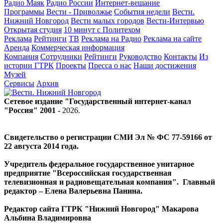
Радио Маяк
Радио России
Интернет-вещание
Программы
Вести - Приволжье
События недели
Вести.
Нижний Новгород
Вести малых городов
Вести-Интервью
Открытая студия
10 минут с Политехом
Реклама
Рейтинги
ТВ
Реклама на Радио
Реклама на сайте
Аренда
Коммерческая информация
Компания
Сотрудники
Рейтинги
Руководство
Контакты
Из
истории ГТРК
Проекты
Пресса о нас
Наши достижения
Музей
Сервисы
Архив
Сетевое издание "Государственный интернет-канал
"Россия" 2001 -
2026
.
Свидетельство о регистрации СМИ Эл № ФС 77-59166 от
22 августа 2014 года.
Учредитель федеральное государственное унитарное
предприятие "Всероссийская государственная
телевизионная и радиовещательная компания". Главный
редактор – Елена Валерьевна Панина.
Редактор сайта ГТРК "Нижний Новгород" Макарова
Альбина Владимировна