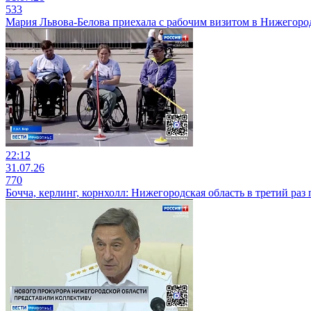
533
Мария Львова-Белова приехала с рабочим визитом в Нижегоро
22:12
31.07.26
770
Бочча, керлинг, корнхолл: Нижегородская область в третий р