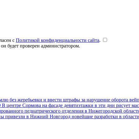
ласен с
Политикой конфиденциальности сайта
.
 он будет проверен администратором.
емлю без жеребьевки и ввести штрафы за нарушение оборота вей
9
В центре Сормова на фасаде девятиэтажки в эти дни рисует ма
рованного педиатрического отделения в Нижегородской областн
ны привезли в Нижний Новгород новейшие разработки в област