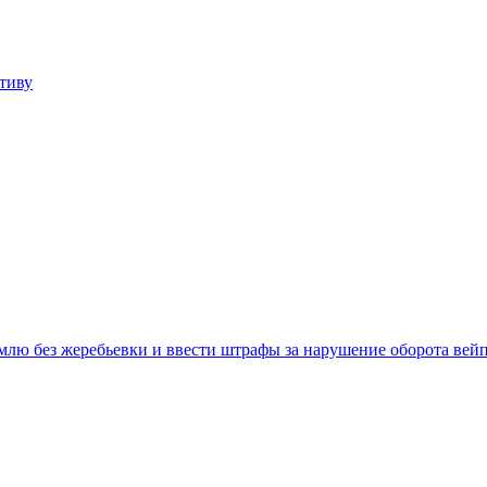
тиву
емлю без жеребьевки и ввести штрафы за нарушение оборота вей