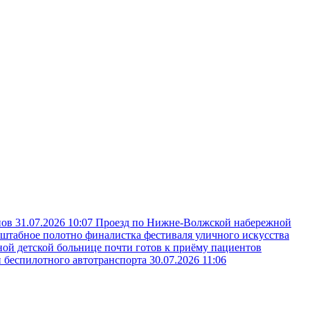
пов
31.07.2026 10:07
Проезд по Нижне-Волжской набережной
сштабное полотно финалистка фестиваля уличного искусства
ой детской больнице почти готов к приёму пациентов
и беспилотного автотранспорта
30.07.2026 11:06