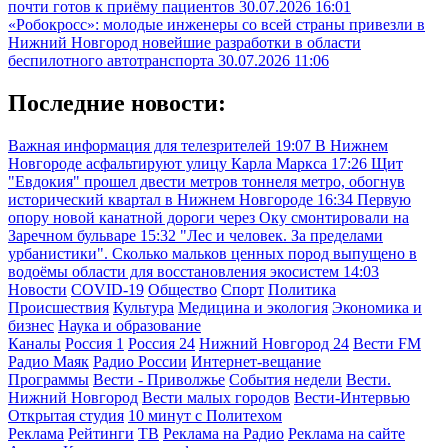
почти готов к приёму пациентов
30.07.2026 16:01
«Робокросс»: молодые инженеры со всей страны привезли в
Нижний Новгород новейшие разработки в области
беспилотного автотранспорта
30.07.2026 11:06
Последние новости:
Важная информация для телезрителей
19:07
В Нижнем
Новгороде асфальтируют улицу Карла Маркса
17:26
Щит
"Евдокия" прошел двести метров тоннеля метро, обогнув
исторический квартал в Нижнем Новгороде
16:34
Первую
опору новой канатной дороги через Оку смонтировали на
Заречном бульваре
15:32
"Лес и человек. За пределами
урбанистики". Сколько мальков ценных пород выпущено в
водоёмы области для восстановления экосистем
14:03
Новости
COVID-19
Общество
Спорт
Политика
Происшествия
Культура
Медицина и экология
Экономика и
бизнес
Наука и образование
Каналы
Россия 1
Россия 24
Нижний Новгород 24
Вести FM
Радио Маяк
Радио России
Интернет-вещание
Программы
Вести - Приволжье
События недели
Вести.
Нижний Новгород
Вести малых городов
Вести-Интервью
Открытая студия
10 минут с Политехом
Реклама
Рейтинги
ТВ
Реклама на Радио
Реклама на сайте