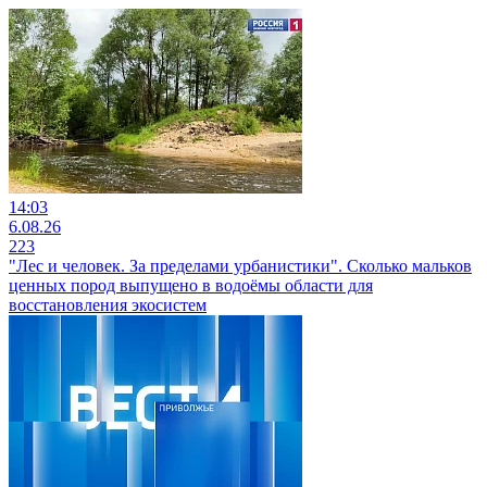
14:03
6.08.26
223
"Лес и человек. За пределами урбанистики". Сколько мальков
ценных пород выпущено в водоёмы области для
восстановления экосистем