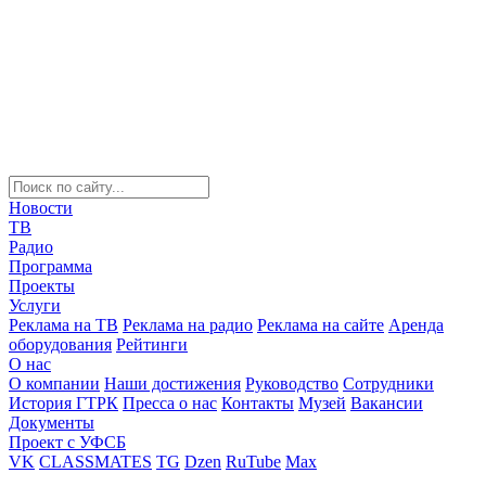
Новости
ТВ
Радио
Программа
Проекты
Услуги
Реклама на ТВ
Реклама на радио
Реклама на сайте
Аренда
оборудования
Рейтинги
О нас
О компании
Наши достижения
Руководство
Сотрудники
История ГТРК
Пресса о нас
Контакты
Музей
Вакансии
Документы
Проект с УФСБ
VK
CLASSMATES
TG
Dzen
RuTube
Max