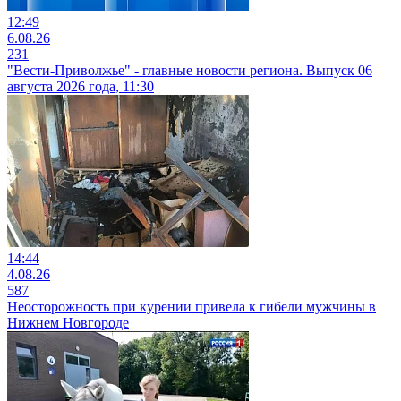
12:49
6.08.26
231
"Вести-Приволжье" - главные новости региона. Выпуск 06
августа 2026 года, 11:30
14:44
4.08.26
587
Неосторожность при курении привела к гибели мужчины в
Нижнем Новгороде