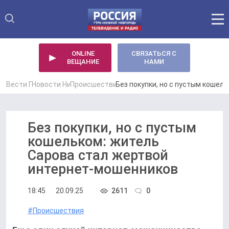
ONLINE
СВЯЗАТЬСЯ С
ВЕЩАНИЕ
НАМИ
Вести Приволжье
Новости Нижнего Новгорода
Происшествия Нижнего Новгорода
Без покупки, но с пустым кошел
Без покупки, но с пустым
кошельком: житель
Сарова стал жертвой
интернет-мошенников
Политикой конфиденциальности сайта
Политикой конфиденциальности сайта
18:45
20.09.25
2611
0
#Происшествия