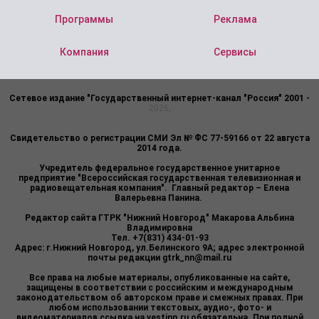
Программы
Реклама
Компания
Сервисы
Сетевое издание "Государственный интернет-канал "Россия" 2001 -
2026
.
Свидетельство о регистрации СМИ Эл № ФС 77-59166 от 22 августа
2014 года.
Учредитель федеральное государственное унитарное
предприятие "Всероссийская государственная телевизионная и
радиовещательная компания". Главный редактор – Елена
Валерьевна Панина.
Редактор сайта ГТРК "Нижний Новгород" Макарова Альбина
Владимировна
Тел. +7(831) 434-01-93
Адрес: г.Нижний Новгород, ул.Белинского 9А; адрес электронной
почты редакции
gtrk_nn@mail.ru
Все права на любые материалы, опубликованные на сайте,
защищены в соответствии с российским и международным
законодательством об авторском праве и смежных правах. При
любом использовании текстовых, аудио-, фото- и
видеоматериалов ссылка на vestinn.ru обязательна. При полной