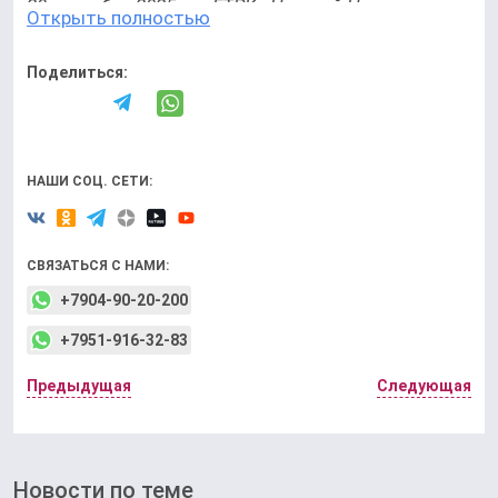
20 сентября 2025 год ГТРК «Нижний Новгород»
Открыть полностью
Поделиться:
Главные новости региона: Telegram
(
http://t.me/gtrk_nn
) | MAX (
https://max.ru/gtrknn
)
НАШИ СОЦ. СЕТИ:
СВЯЗАТЬСЯ С НАМИ:
+7904-90-20-200
+7951-916-32-83
Предыдущая
Следующая
Новости по теме