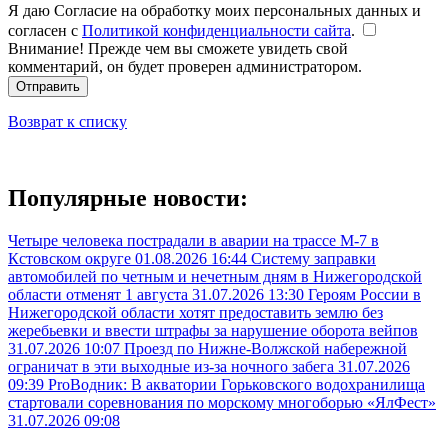
Я даю Согласие на обработку моих персональных данных и
согласен с
Политикой конфиденциальности сайта
.
Внимание! Прежде чем вы сможете увидеть свой
комментарий, он будет проверен администратором.
Отправить
Возврат к списку
Популярные новости:
Четыре человека пострадали в аварии на трассе М-7 в
Кстовском округе
01.08.2026 16:44
Систему заправки
автомобилей по четным и нечетным дням в Нижегородской
области отменят 1 августа
31.07.2026 13:30
Героям России в
Нижегородской области хотят предоставить землю без
жеребьевки и ввести штрафы за нарушение оборота вейпов
31.07.2026 10:07
Проезд по Нижне-Волжской набережной
ограничат в эти выходные из-за ночного забега
31.07.2026
09:39
ProВодник: В акватории Горьковского водохранилища
стартовали соревнования по морскому многоборью «ЯлФест»
31.07.2026 09:08