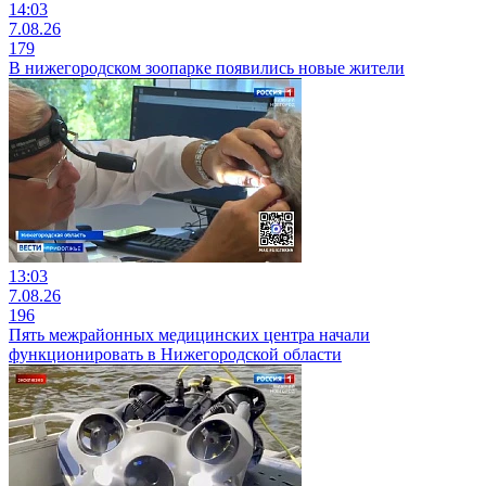
14:03
7.08.26
179
В нижегородском зоопарке появились новые жители
13:03
7.08.26
196
Пять межрайонных медицинских центра начали
функционировать в Нижегородской области