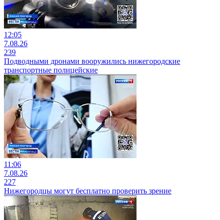
12:05
7.08.26
239
Подводными дронами вооружились нижегородские
транспортные полицейские
11:06
7.08.26
227
Нижегородцы могут бесплатно проверить зрение