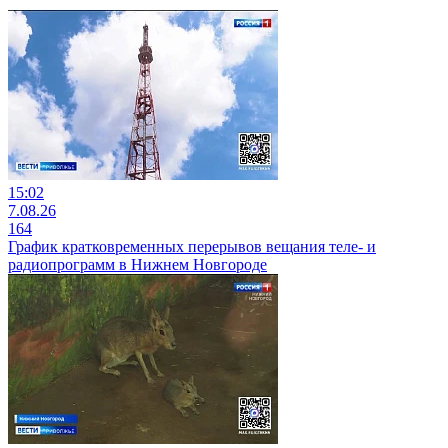
15:02
7.08.26
164
График кратковременных перерывов вещания теле- и
радиопрограмм в Нижнем Новгороде