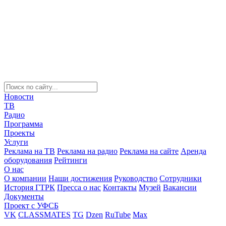
Новости
ТВ
Радио
Программа
Проекты
Услуги
Реклама на ТВ
Реклама на радио
Реклама на сайте
Аренда
оборудования
Рейтинги
О нас
О компании
Наши достижения
Руководство
Сотрудники
История ГТРК
Пресса о нас
Контакты
Музей
Вакансии
Документы
Проект с УФСБ
VK
CLASSMATES
TG
Dzen
RuTube
Max