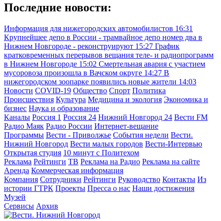
Последние новости:
Информация для нижегородских автомобилистов
16:31
Крупнейшее депо в России - трамвайное депо номер два в
Нижнем Новгороде - реконструируют
15:27
График
кратковременных перерывов вещания теле- и радиопрограмм
в Нижнем Новгороде
15:02
Смертельная авария с участием
мусоровоза произошла в Вачском округе
14:27
В
нижегородском зоопарке появились новые жители
14:03
Новости
COVID-19
Общество
Спорт
Политика
Происшествия
Культура
Медицина и экология
Экономика и
бизнес
Наука и образование
Каналы
Россия 1
Россия 24
Нижний Новгород 24
Вести FM
Радио Маяк
Радио России
Интернет-вещание
Программы
Вести - Приволжье
События недели
Вести.
Нижний Новгород
Вести малых городов
Вести-Интервью
Открытая студия
10 минут с Политехом
Реклама
Рейтинги
ТВ
Реклама на Радио
Реклама на сайте
Аренда
Коммерческая информация
Компания
Сотрудники
Рейтинги
Руководство
Контакты
Из
истории ГТРК
Проекты
Пресса о нас
Наши достижения
Музей
Сервисы
Архив