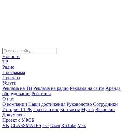
Новости
ТВ
Радио
Программа
Проекты
Услуги
Реклама на ТВ
Реклама на радио
Реклама на сайте
Аренда
оборудования
Рейтинги
О нас
О компании
Наши достижения
Руководство
Сотрудники
История ГТРК
Пресса о нас
Контакты
Музей
Вакансии
Документы
Проект с УФСБ
VK
CLASSMATES
TG
Dzen
RuTube
Max