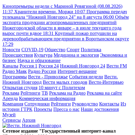
Кинопремьеры недели с Мариной Ревягиной (08.08.2026)
11:37
Хранители времени. Моржи
10:07
Программа передач
телеканала “Нижний Новгород 24” на 8 августа
06:00
Объём
экспорта продукции агропромышленных предприятий
Нижегородской области в январе – в июле текущего года
вырос почти вдвое
18:31
Крупный пожар потушили на
деревообрабатывающем предприятии в Воротынском округе
17:29
Новости
COVID-19
Общество
Спорт
Политика
Происшествия
Культура
Медицина и экология
Экономика и
бизнес
Наука и образование
Каналы
Россия 1
Россия 24
Нижний Новгород 24
Вести FM
Радио Маяк
Радио России
Интернет-вещание
Программы
Вести - Приволжье
События недели
Вести.
Нижний Новгород
Вести малых городов
Вести-Интервью
Открытая студия
10 минут с Политехом
Реклама
Рейтинги
ТВ
Реклама на Радио
Реклама на сайте
Аренда
Коммерческая информация
Компания
Сотрудники
Рейтинги
Руководство
Контакты
Из
истории ГТРК
Проекты
Пресса о нас
Наши достижения
Музей
Сервисы
Архив
Сетевое издание "Государственный интернет-канал