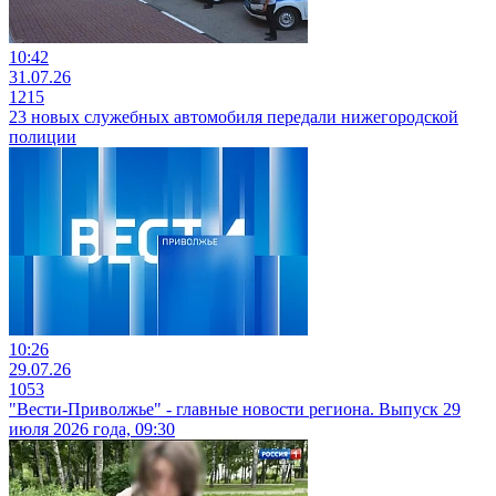
10:42
31.07.26
1215
23 новых служебных автомобиля передали нижегородской
полиции
10:26
29.07.26
1053
"Вести-Приволжье" - главные новости региона. Выпуск 29
июля 2026 года, 09:30