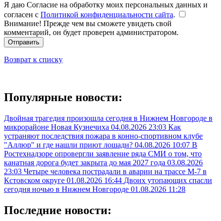
Я даю Согласие на обработку моих персональных данных и
согласен с
Политикой конфиденциальности сайта
.
Внимание! Прежде чем вы сможете увидеть свой
комментарий, он будет проверен администратором.
Отправить
Возврат к списку
Популярные новости:
Двойная трагедия произошла сегодня в Нижнем Новгороде в
микрорайоне Новая Кузнечиха
04.08.2026 23:03
Как
устраняют последствия пожара в конно-спортивном клубе
"Аллюр" и где нашли приют лошади?
04.08.2026 10:07
В
Ростехнадзоре опровергли заявление ряда СМИ о том, что
канатная дорога будет закрыта до мая 2027 года
03.08.2026
23:03
Четыре человека пострадали в аварии на трассе М-7 в
Кстовском округе
01.08.2026 16:44
Двоих утопающих спасли
сегодня ночью в Нижнем Новгороде
01.08.2026 11:28
Последние новости: