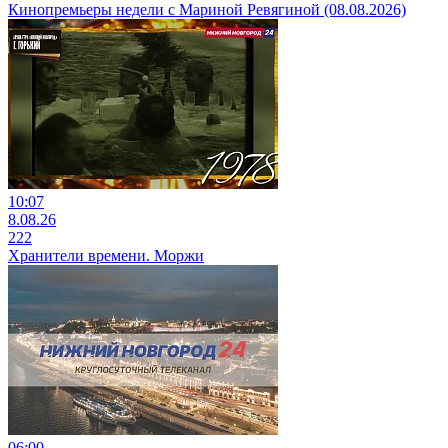
Кинопремьеры недели с Мариной Ревягиной (08.08.2026)
10:07
8.08.26
222
Хранители времени. Моржи
06:00