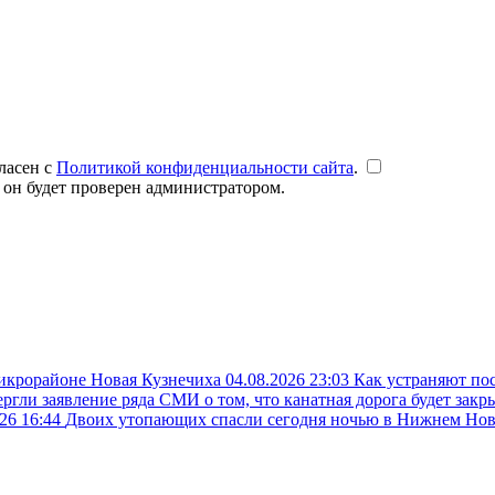
ласен с
Политикой конфиденциальности сайта
.
 он будет проверен администратором.
микрорайоне Новая Кузнечиха
04.08.2026 23:03
Как устраняют по
ргли заявление ряда СМИ о том, что канатная дорога будет закр
26 16:44
Двоих утопающих спасли сегодня ночью в Нижнем Но