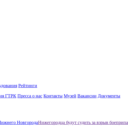
удования
Рейтинги
ия ГТРК
Пресса о нас
Контакты
Музей
Вакансии
Документы
Нижнего Новгорода
Нижегородца будут судить за взрыв боеприпа