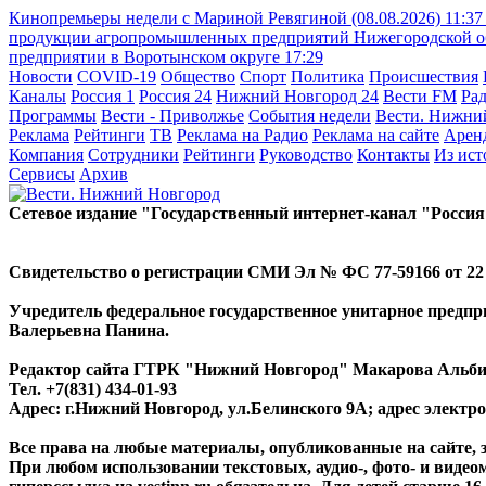
Кинопремьеры недели с Мариной Ревягиной (08.08.2026)
11:37
продукции агропромышленных предприятий Нижегородской обл
предприятии в Воротынском округе
17:29
Новости
COVID-19
Общество
Спорт
Политика
Происшествия
Каналы
Россия 1
Россия 24
Нижний Новгород 24
Вести FM
Ра
Программы
Вести - Приволжье
События недели
Вести. Нижни
Реклама
Рейтинги
ТВ
Реклама на Радио
Реклама на сайте
Арен
Компания
Сотрудники
Рейтинги
Руководство
Контакты
Из ис
Сервисы
Архив
Сетевое издание "Государственный интернет-канал "Россия
Свидетельство о регистрации СМИ Эл № ФС 77-59166 от 22 а
Учредитель федеральное государственное унитарное предп
Валерьевна Панина.
Редактор сайта ГТРК "Нижний Новгород" Макарова Альб
Тел. +7(831) 434-01-93
Адрес: г.Нижний Новгород, ул.Белинского 9А; адрес элект
Все права на любые материалы, опубликованные на сайте,
При любом использовании текстовых, аудио-, фото- и видео