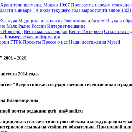
Хранители времени. Моржи
10:07
Программа передач телеканал
асти в январе – в июле текущего года вырос почти вдвое
18:31
Культура
Медицина и экология
Экономика и бизнес
Наука и обр
дио Маяк
Радио России
Интернет-вещание
й Новгород
Вести малых городов
Вести-Интервью
Открытая сту
да
Коммерческая информация
тории ГТРК
Проекты
Пресса о нас
Наши достижения
Музей
" 2001 -
2026
.
вгуста 2014 года.
риятие "Всероссийская государственная телевизионная и ра
ина Владимировна
ронной почты редакции
gtrk_nn@mail.ru
 защищены в соответствии с российским и международным за
материалов ссылка на vestinn.ru обязательна. При полной ил