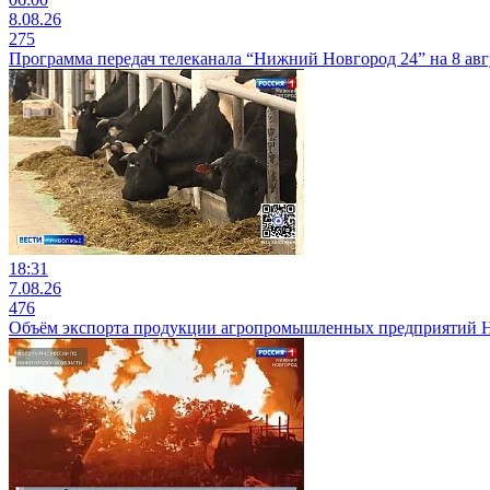
8.08.26
275
Программа передач телеканала “Нижний Новгород 24” на 8 авг
18:31
7.08.26
476
Объём экспорта продукции агропромышленных предприятий Ниж