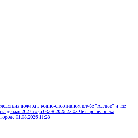
следствия пожара в конно-спортивном клубе "Аллюр" и где
ыта до мая 2027 года
03.08.2026 23:03
Четыре человека
вгороде
01.08.2026 11:28