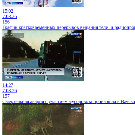
15:02
7.08.26
156
График кратковременных перерывов вещания теле- и радиопр
14:27
7.08.26
157
Смертельная авария с участием мусоровоза произошла в Вачск