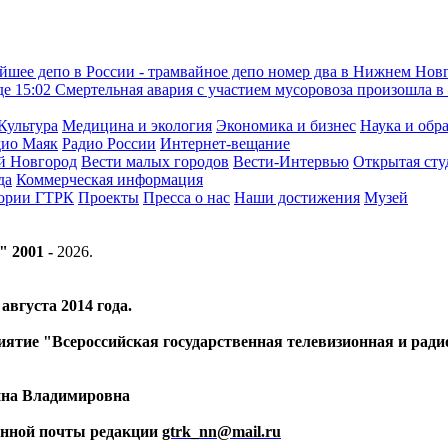
йшее депо в России - трамвайное депо номер два в Нижнем Нов
де
15:02
Смертельная авария с участием мусоровоза произошла в
Культура
Медицина и экология
Экономика и бизнес
Наука и обр
дио Маяк
Радио России
Интернет-вещание
й Новгород
Вести малых городов
Вести-Интервью
Открытая сту
да
Коммерческая информация
тории ГТРК
Проекты
Пресса о нас
Наши достижения
Музей
" 2001 -
2026
.
вгуста 2014 года.
риятие "Всероссийская государственная телевизионная и ра
ина Владимировна
ронной почты редакции
gtrk_nn@mail.ru