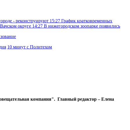
городе - реконструируют
15:27
График кратковременных
 Вачском округе
14:27
В нижегородском зоопарке появились
азование
дия
10 минут с Политехом
диовещательная компания". Главный редактор – Елена