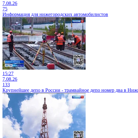
7.08.26
75
Информация для нижегородских автомобилистов
15:27
7.08.26
133
Крупнейшее депо в России - трамвайное депо номер два в Ни