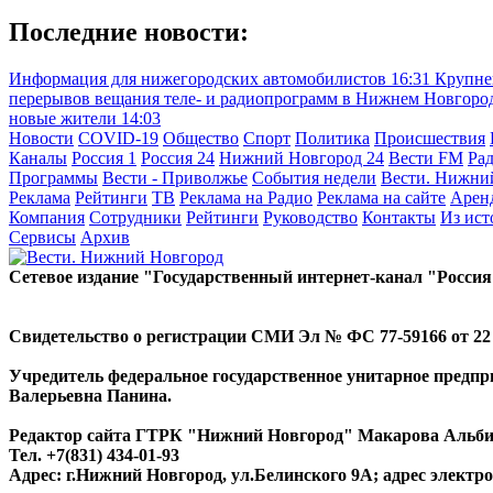
Последние новости:
Информация для нижегородских автомобилистов
16:31
Крупне
перерывов вещания теле- и радиопрограмм в Нижнем Новгоро
новые жители
14:03
Новости
COVID-19
Общество
Спорт
Политика
Происшествия
Каналы
Россия 1
Россия 24
Нижний Новгород 24
Вести FM
Ра
Программы
Вести - Приволжье
События недели
Вести. Нижни
Реклама
Рейтинги
ТВ
Реклама на Радио
Реклама на сайте
Арен
Компания
Сотрудники
Рейтинги
Руководство
Контакты
Из ис
Сервисы
Архив
Сетевое издание "Государственный интернет-канал "Россия
Свидетельство о регистрации СМИ Эл № ФС 77-59166 от 22 а
Учредитель федеральное государственное унитарное предп
Валерьевна Панина.
Редактор сайта ГТРК "Нижний Новгород" Макарова Альб
Тел. +7(831) 434-01-93
Адрес: г.Нижний Новгород, ул.Белинского 9А; адрес элект