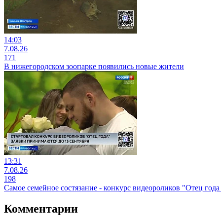
14:03
7.08.26
171
В нижегородском зоопарке появились новые жители
13:31
7.08.26
198
Самое семейное состязание - конкурс видеороликов "Отец года 
Комментарии