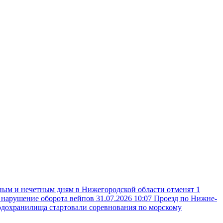
ным и нечетным дням в Нижегородской области отменят 1
а нарушение оборота вейпов
31.07.2026 10:07
Проезд по Нижне-
одохранилища стартовали соревнования по морскому