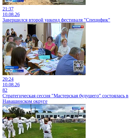
21:37
10.08.26
Завершился второй уикенд фестиваля "Специфик"
20:24
10.08.26
82
Стратегическая сессия "Мастерская будущего" состоялась в
Навашинском округе