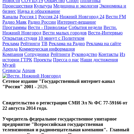
Новости
COVID-19
Общество
Спорт
Политика
Происшествия
Культура
Медицина и экология
Экономика и
бизнес
Наука и образование
Каналы
Россия 1
Россия 24
Нижний Новгород 24
Вести FM
Радио Маяк
Радио России
Интернет-вещание
Программы
Вести - Приволжье
События недели
Вести.
Нижний Новгород
Вести малых городов
Вести-Интервью
Открытая студия
10 минут с Политехом
Реклама
Рейтинги
ТВ
Реклама на Радио
Реклама на сайте
Аренда
Коммерческая информация
Компания
Сотрудники
Рейтинги
Руководство
Контакты
Из
истории ГТРК
Проекты
Пресса о нас
Наши достижения
Музей
Сервисы
Архив
Сетевое издание "Государственный интернет-канал
"Россия" 2001 -
2026
.
Свидетельство о регистрации СМИ Эл № ФС 77-59166 от
22 августа 2014 года.
Учредитель федеральное государственное унитарное
предприятие "Всероссийская государственная
телевизионная и радиовещательная компания". Главный