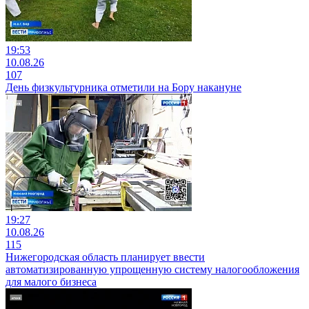
19:53
10.08.26
107
День физкультурника отметили на Бору накануне
19:27
10.08.26
115
Нижегородская область планирует ввести
автоматизированную упрощенную систему налогообложения
для малого бизнеса