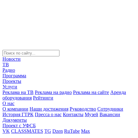
Новости
ТВ
Радио
Программа
Проекты
Услуги
Реклама на ТВ
Реклама на радио
Реклама на сайте
Аренда
оборудования
Рейтинги
О нас
О компании
Наши достижения
Руководство
Сотрудники
История ГТРК
Пресса о нас
Контакты
Музей
Вакансии
Документы
Проект с УФСБ
VK
CLASSMATES
TG
Dzen
RuTube
Max