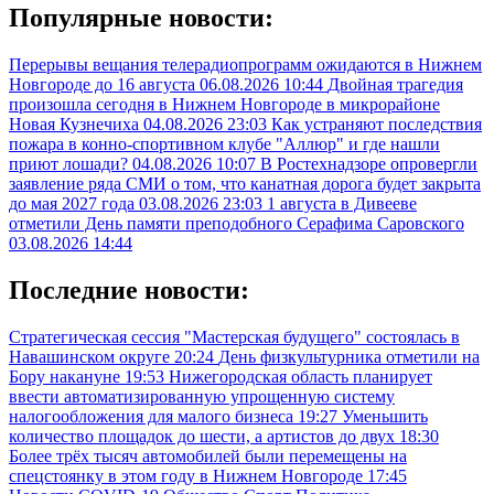
Популярные новости:
Перерывы вещания телерадиопрограмм ожидаются в Нижнем
Новгороде до 16 августа
06.08.2026 10:44
Двойная трагедия
произошла сегодня в Нижнем Новгороде в микрорайоне
Новая Кузнечиха
04.08.2026 23:03
Как устраняют последствия
пожара в конно-спортивном клубе "Аллюр" и где нашли
приют лошади?
04.08.2026 10:07
В Ростехнадзоре опровергли
заявление ряда СМИ о том, что канатная дорога будет закрыта
до мая 2027 года
03.08.2026 23:03
1 августа в Дивееве
отметили День памяти преподобного Серафима Саровского
03.08.2026 14:44
Последние новости:
Стратегическая сессия "Мастерская будущего" состоялась в
Навашинском округе
20:24
День физкультурника отметили на
Бору накануне
19:53
Нижегородская область планирует
ввести автоматизированную упрощенную систему
налогообложения для малого бизнеса
19:27
Уменьшить
количество площадок до шести, а артистов до двух
18:30
Более трёх тысяч автомобилей были перемещены на
спецстоянку в этом году в Нижнем Новгороде
17:45