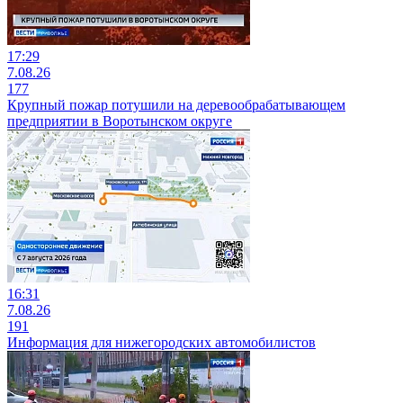
17:29
7.08.26
177
Крупный пожар потушили на деревообрабатывающем
предприятии в Воротынском округе
16:31
7.08.26
191
Информация для нижегородских автомобилистов