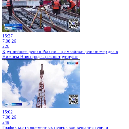
15:27
7.08.26
226
Крупнейшее депо в России - трамвайное депо номер два в
Нижнем Новгороде - реконструируют
15:02
7.08.26
249
График кратковременных перерывов вещания теле- и