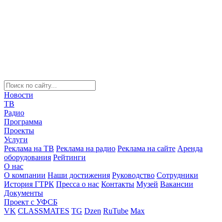
Новости
ТВ
Радио
Программа
Проекты
Услуги
Реклама на ТВ
Реклама на радио
Реклама на сайте
Аренда
оборудования
Рейтинги
О нас
О компании
Наши достижения
Руководство
Сотрудники
История ГТРК
Пресса о нас
Контакты
Музей
Вакансии
Документы
Проект с УФСБ
VK
CLASSMATES
TG
Dzen
RuTube
Max