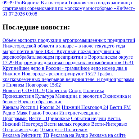
09:39
ProВодник: В акватории Горьковского водохранилища
стартовали соревнования по морскому многоборью «ЯлФест»
31.07.2026 09:08
Последние новости:
Объём экспорта продукции агропромышленных предприятий
Нижегородской области в январе – в июле текущего года
вырос почти вдвое
18:31
Крупный пожар потушили на
деревообрабатывающем предприятии в Воротынском округе
17:29
Информация для нижегородских автомобилистов
16:31
Крупнейшее депо в России - трамвайное депо номер два в
Нижнем Новгороде - реконструируют
15:27
График
кратковременных перерывов вещания теле- и радиопрограмм
в Нижнем Новгороде
15:02
Новости
COVID-19
Общество
Спорт
Политика
Происшествия
Культура
Медицина и экология
Экономика и
бизнес
Наука и образование
Каналы
Россия 1
Россия 24
Нижний Новгород 24
Вести FM
Радио Маяк
Радио России
Интернет-вещание
Программы
Вести - Приволжье
События недели
Вести.
Нижний Новгород
Вести малых городов
Вести-Интервью
Открытая студия
10 минут с Политехом
Реклама
Рейтинги
ТВ
Реклама на Радио
Реклама на сайте