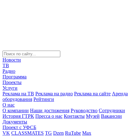
Новости
ТВ
Радио
Программа
Проекты
Услуги
Реклама на ТВ
Реклама на радио
Реклама на сайте
Аренда
оборудования
Рейтинги
О нас
О компании
Наши достижения
Руководство
Сотрудники
История ГТРК
Пресса о нас
Контакты
Музей
Вакансии
Документы
Проект с УФСБ
VK
CLASSMATES
TG
Dzen
RuTube
Max