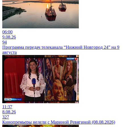
06:00
9.08.26
94
Программа передач телеканала “Нижний Новгород 24” на 9
августа
11:37
8.08.26
327
Кинопремьеры недели с Мариной Ревягиной (08.08.2026)