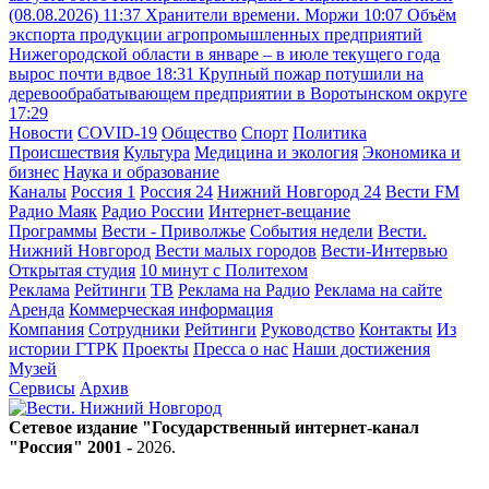
(08.08.2026)
11:37
Хранители времени. Моржи
10:07
Объём
экспорта продукции агропромышленных предприятий
Нижегородской области в январе – в июле текущего года
вырос почти вдвое
18:31
Крупный пожар потушили на
деревообрабатывающем предприятии в Воротынском округе
17:29
Новости
COVID-19
Общество
Спорт
Политика
Происшествия
Культура
Медицина и экология
Экономика и
бизнес
Наука и образование
Каналы
Россия 1
Россия 24
Нижний Новгород 24
Вести FM
Радио Маяк
Радио России
Интернет-вещание
Программы
Вести - Приволжье
События недели
Вести.
Нижний Новгород
Вести малых городов
Вести-Интервью
Открытая студия
10 минут с Политехом
Реклама
Рейтинги
ТВ
Реклама на Радио
Реклама на сайте
Аренда
Коммерческая информация
Компания
Сотрудники
Рейтинги
Руководство
Контакты
Из
истории ГТРК
Проекты
Пресса о нас
Наши достижения
Музей
Сервисы
Архив
Сетевое издание "Государственный интернет-канал
"Россия" 2001 -
2026
.