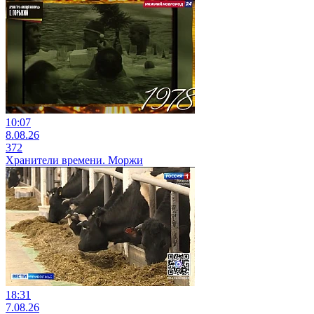
10:07
8.08.26
372
Хранители времени. Моржи
18:31
7.08.26