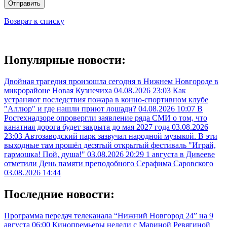
Отправить
Возврат к списку
Популярные новости:
Двойная трагедия произошла сегодня в Нижнем Новгороде в
микрорайоне Новая Кузнечиха
04.08.2026 23:03
Как
устраняют последствия пожара в конно-спортивном клубе
"Аллюр" и где нашли приют лошади?
04.08.2026 10:07
В
Ростехнадзоре опровергли заявление ряда СМИ о том, что
канатная дорога будет закрыта до мая 2027 года
03.08.2026
23:03
Автозаводский парк зазвучал народной музыкой. В эти
выходные там прошёл десятый открытый фестиваль "Играй,
гармошка! Пой, душа!"
03.08.2026 20:29
1 августа в Дивееве
отметили День памяти преподобного Серафима Саровского
03.08.2026 14:44
Последние новости:
Программа передач телеканала “Нижний Новгород 24” на 9
августа
06:00
Кинопремьеры недели с Мариной Ревягиной