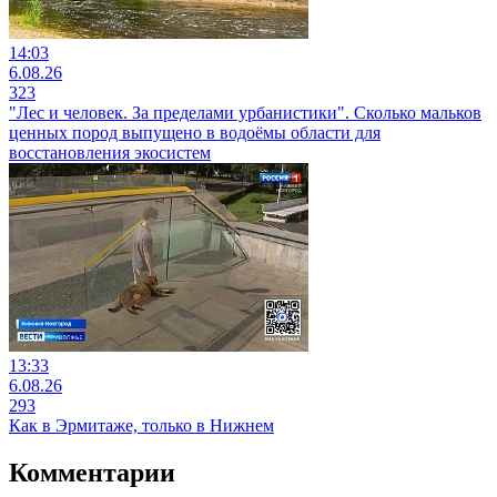
14:03
6.08.26
323
"Лес и человек. За пределами урбанистики". Сколько мальков
ценных пород выпущено в водоёмы области для
восстановления экосистем
13:33
6.08.26
293
Как в Эрмитаже, только в Нижнем
Комментарии