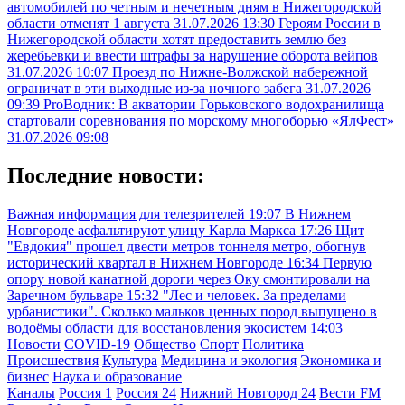
автомобилей по четным и нечетным дням в Нижегородской
области отменят 1 августа
31.07.2026 13:30
Героям России в
Нижегородской области хотят предоставить землю без
жеребьевки и ввести штрафы за нарушение оборота вейпов
31.07.2026 10:07
Проезд по Нижне-Волжской набережной
ограничат в эти выходные из-за ночного забега
31.07.2026
09:39
ProВодник: В акватории Горьковского водохранилища
стартовали соревнования по морскому многоборью «ЯлФест»
31.07.2026 09:08
Последние новости:
Важная информация для телезрителей
19:07
В Нижнем
Новгороде асфальтируют улицу Карла Маркса
17:26
Щит
"Евдокия" прошел двести метров тоннеля метро, обогнув
исторический квартал в Нижнем Новгороде
16:34
Первую
опору новой канатной дороги через Оку смонтировали на
Заречном бульваре
15:32
"Лес и человек. За пределами
урбанистики". Сколько мальков ценных пород выпущено в
водоёмы области для восстановления экосистем
14:03
Новости
COVID-19
Общество
Спорт
Политика
Происшествия
Культура
Медицина и экология
Экономика и
бизнес
Наука и образование
Каналы
Россия 1
Россия 24
Нижний Новгород 24
Вести FM