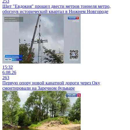
253
Щит "Евдокия" прошел двести метров тоннеля метро,
обогнув исторический квартал в Нижнем Новгороде
15:32
6.08.26
263
Первую опору новой канатной дороги через Оку
смонтировали на Заречном бульваре