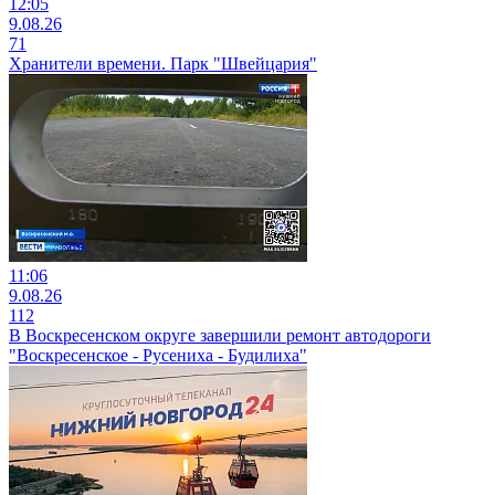
12:05
9.08.26
71
Хранители времени. Парк "Швейцария"
11:06
9.08.26
112
В Воскресенском округе завершили ремонт автодороги
"Воскресенское - Русениха - Будилиха"