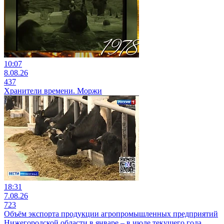
10:07
8.08.26
437
Хранители времени. Моржи
18:31
7.08.26
723
Объём экспорта продукции агропромышленных предприятий
Нижегородской области в январе – в июле текущего года