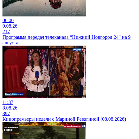
06:00
9.08.26
217
Программа передач телеканала “Нижний Новгород 24” на 9
августа
11:37
8.08.26
397
Кинопремьеры недели с Мариной Ревягиной (08.08.2026)