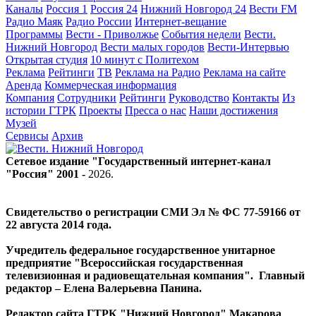
Каналы
Россия 1
Россия 24
Нижний Новгород 24
Вести FM
Радио Маяк
Радио России
Интернет-вещание
Программы
Вести - Приволжье
События недели
Вести.
Нижний Новгород
Вести малых городов
Вести-Интервью
Открытая студия
10 минут с Политехом
Реклама
Рейтинги
ТВ
Реклама на Радио
Реклама на сайте
Аренда
Коммерческая информация
Компания
Сотрудники
Рейтинги
Руководство
Контакты
Из
истории ГТРК
Проекты
Пресса о нас
Наши достижения
Музей
Сервисы
Архив
Сетевое издание "Государственный интернет-канал
"Россия" 2001 -
2026
.
Свидетельство о регистрации СМИ Эл № ФС 77-59166 от
22 августа 2014 года.
Учредитель федеральное государственное унитарное
предприятие "Всероссийская государственная
телевизионная и радиовещательная компания". Главный
редактор – Елена Валерьевна Панина.
Редактор сайта ГТРК "Нижний Новгород" Макарова