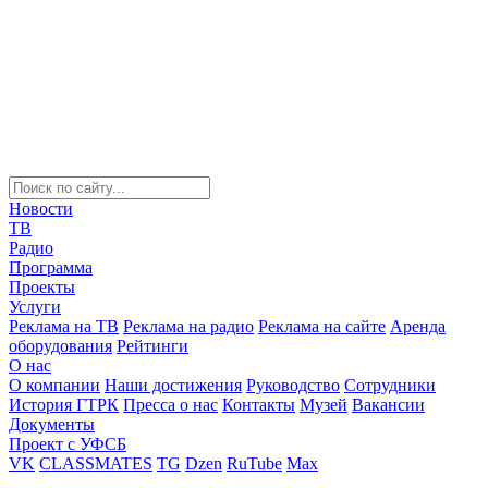
Новости
ТВ
Радио
Программа
Проекты
Услуги
Реклама на ТВ
Реклама на радио
Реклама на сайте
Аренда
оборудования
Рейтинги
О нас
О компании
Наши достижения
Руководство
Сотрудники
История ГТРК
Пресса о нас
Контакты
Музей
Вакансии
Документы
Проект с УФСБ
VK
CLASSMATES
TG
Dzen
RuTube
Max