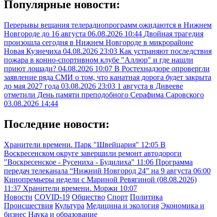
Популярные новости:
Перерывы вещания телерадиопрограмм ожидаются в Нижнем
Новгороде до 16 августа
06.08.2026 10:44
Двойная трагедия
произошла сегодня в Нижнем Новгороде в микрорайоне
Новая Кузнечиха
04.08.2026 23:03
Как устраняют последствия
пожара в конно-спортивном клубе "Аллюр" и где нашли
приют лошади?
04.08.2026 10:07
В Ростехнадзоре опровергли
заявление ряда СМИ о том, что канатная дорога будет закрыта
до мая 2027 года
03.08.2026 23:03
1 августа в Дивееве
отметили День памяти преподобного Серафима Саровского
03.08.2026 14:44
Последние новости:
Хранители времени. Парк "Швейцария"
12:05
В
Воскресенском округе завершили ремонт автодороги
"Воскресенское - Русениха - Будилиха"
11:06
Программа
передач телеканала “Нижний Новгород 24” на 9 августа
06:00
Кинопремьеры недели с Мариной Ревягиной (08.08.2026)
11:37
Хранители времени. Моржи
10:07
Новости
COVID-19
Общество
Спорт
Политика
Происшествия
Культура
Медицина и экология
Экономика и
бизнес
Наука и образование