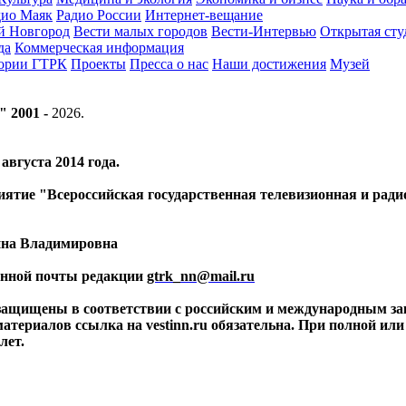
дио Маяк
Радио России
Интернет-вещание
й Новгород
Вести малых городов
Вести-Интервью
Открытая сту
да
Коммерческая информация
тории ГТРК
Проекты
Пресса о нас
Наши достижения
Музей
" 2001 -
2026
.
вгуста 2014 года.
риятие "Всероссийская государственная телевизионная и ра
ина Владимировна
ронной почты редакции
gtrk_nn@mail.ru
 защищены в соответствии с российским и международным за
материалов ссылка на vestinn.ru обязательна. При полной ил
лет.