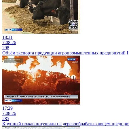
18:31
7.08.26
298
Объём экспорта продукции агропромышленных предприятий Ниж
17:29
7.08.26
285
Крупный пожар потушили на деревообрабатывающем предприя