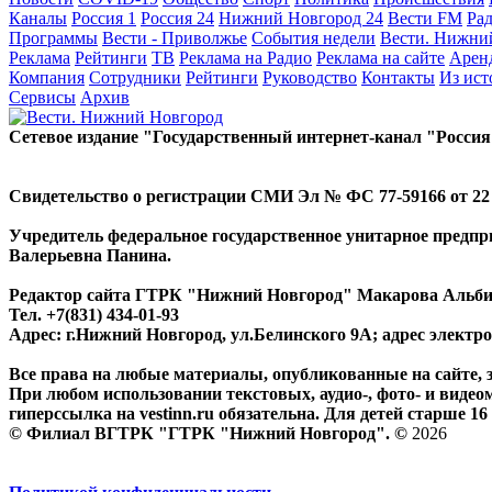
Каналы
Россия 1
Россия 24
Нижний Новгород 24
Вести FM
Ра
Программы
Вести - Приволжье
События недели
Вести. Нижни
Реклама
Рейтинги
ТВ
Реклама на Радио
Реклама на сайте
Арен
Компания
Сотрудники
Рейтинги
Руководство
Контакты
Из ис
Сервисы
Архив
Сетевое издание "Государственный интернет-канал "Россия
Свидетельство о регистрации СМИ Эл № ФС 77-59166 от 22 а
Учредитель федеральное государственное унитарное предп
Валерьевна Панина.
Редактор сайта ГТРК "Нижний Новгород" Макарова Альб
Тел. +7(831) 434-01-93
Адрес: г.Нижний Новгород, ул.Белинского 9А; адрес элект
Все права на любые материалы, опубликованные на сайте,
При любом использовании текстовых, аудио-, фото- и видео
гиперссылка на vestinn.ru обязательна. Для детей старше 16 
© Филиал ВГТРК "ГТРК "Нижний Новгород". ©
2026