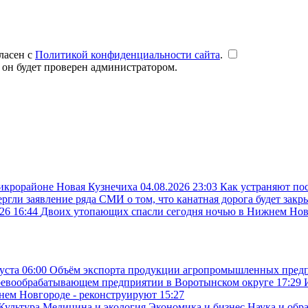
ласен с
Политикой конфиденциальности сайта
.
 он будет проверен администратором.
микрорайоне Новая Кузнечиха
04.08.2026 23:03
Как устраняют по
ргли заявление ряда СМИ о том, что канатная дорога будет закр
26 16:44
Двоих утопающих спасли сегодня ночью в Нижнем Но
густа
06:00
Объём экспорта продукции агропромышленных предпр
ревообрабатывающем предприятии в Воротынском округе
17:29
жнем Новгороде - реконструируют
15:27
Культура
Медицина и экология
Экономика и бизнес
Наука и обр