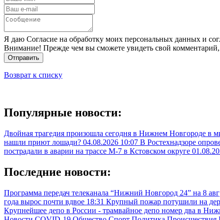
Я даю Согласие на обработку моих персональных данных и сог
Внимание! Прежде чем вы сможете увидеть свой комментарий,
Отправить
Возврат к списку
Популярные новости:
Двойная трагедия произошла сегодня в Нижнем Новгороде в 
нашли приют лошади?
04.08.2026 10:07
В Ростехнадзоре опрове
пострадали в аварии на трассе М-7 в Кстовском округе
01.08.20
Последние новости:
Программа передач телеканала “Нижний Новгород 24” на 8 ав
года вырос почти вдвое
18:31
Крупный пожар потушили на де
Крупнейшее депо в России - трамвайное депо номер два в Ни
Новости
COVID-19
Общество
Спорт
Политика
Происшествия