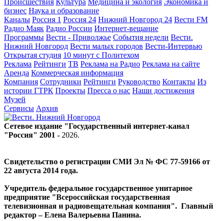
Происшествия
Культура
Медицина и экология
Экономика и
бизнес
Наука и образование
Каналы
Россия 1
Россия 24
Нижний Новгород 24
Вести FM
Радио Маяк
Радио России
Интернет-вещание
Программы
Вести - Приволжье
События недели
Вести.
Нижний Новгород
Вести малых городов
Вести-Интервью
Открытая студия
10 минут с Политехом
Реклама
Рейтинги
ТВ
Реклама на Радио
Реклама на сайте
Аренда
Коммерческая информация
Компания
Сотрудники
Рейтинги
Руководство
Контакты
Из
истории ГТРК
Проекты
Пресса о нас
Наши достижения
Музей
Сервисы
Архив
Сетевое издание "Государственный интернет-канал
"Россия" 2001 -
2026
.
Свидетельство о регистрации СМИ Эл № ФС 77-59166 от
22 августа 2014 года.
Учредитель федеральное государственное унитарное
предприятие "Всероссийская государственная
телевизионная и радиовещательная компания". Главный
редактор – Елена Валерьевна Панина.