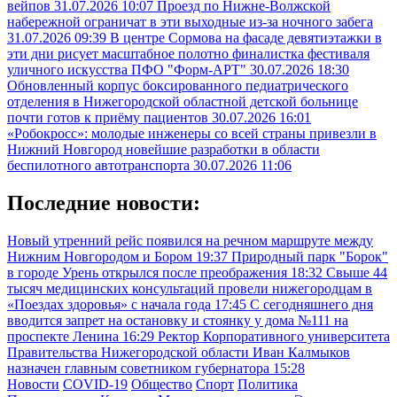
вейпов
31.07.2026 10:07
Проезд по Нижне-Волжской
набережной ограничат в эти выходные из-за ночного забега
31.07.2026 09:39
В центре Сормова на фасаде девятиэтажки в
эти дни рисует масштабное полотно финалистка фестиваля
уличного искусства ПФО "Форм-АРТ"
30.07.2026 18:30
Обновленный корпус боксированного педиатрического
отделения в Нижегородской областной детской больнице
почти готов к приёму пациентов
30.07.2026 16:01
«Робокросс»: молодые инженеры со всей страны привезли в
Нижний Новгород новейшие разработки в области
беспилотного автотранспорта
30.07.2026 11:06
Последние новости:
Новый утренний рейс появился на речном маршруте между
Нижним Новгородом и Бором
19:37
Природный парк "Борок"
в городе Урень открылся после преображения
18:32
Свыше 44
тысяч медицинских консультаций провели нижегородцам в
«Поездах здоровья» с начала года
17:45
С сегодняшнего дня
вводится запрет на остановку и стоянку у дома №111 на
проспекте Ленина
16:29
Ректор Корпоративного университета
Правительства Нижегородской области Иван Калмыков
назначен главным советником губернатора
15:28
Новости
COVID-19
Общество
Спорт
Политика