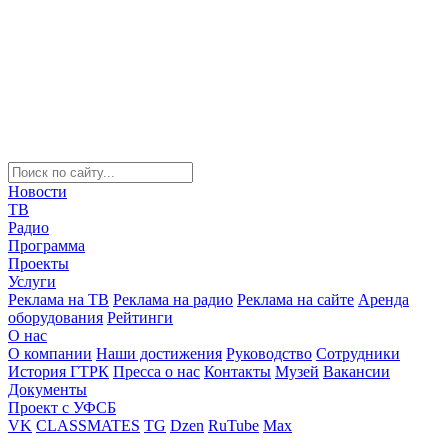
Новости
ТВ
Радио
Программа
Проекты
Услуги
Реклама на ТВ
Реклама на радио
Реклама на сайте
Аренда
оборудования
Рейтинги
О нас
О компании
Наши достижения
Руководство
Сотрудники
История ГТРК
Пресса о нас
Контакты
Музей
Вакансии
Документы
Проект с УФСБ
VK
CLASSMATES
TG
Dzen
RuTube
Max