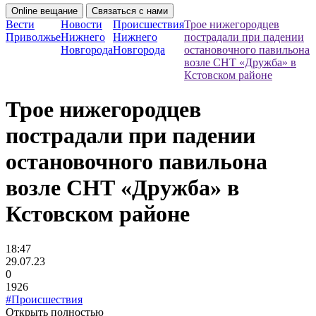
Online вещание
Связаться с нами
Вести
Новости
Происшествия
Трое нижегородцев
Приволжье
Нижнего
Нижнего
пострадали при падении
Новгорода
Новгорода
остановочного павильона
возле СНТ «Дружба» в
Кстовском районе
Трое нижегородцев
пострадали при падении
остановочного павильона
возле СНТ «Дружба» в
Кстовском районе
18:47
29.07.23
0
1926
#Происшествия
Открыть полностью